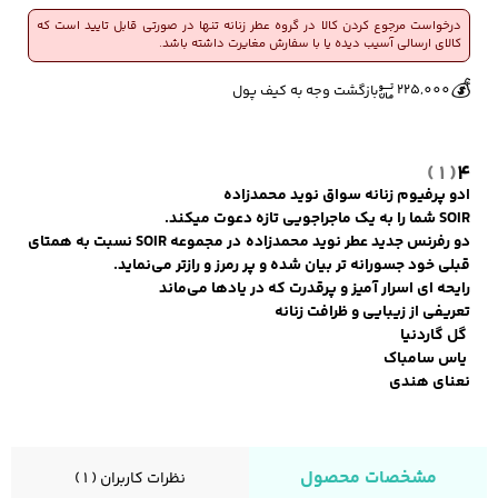
درخواست مرجوع کردن کالا در گروه عطر زنانه تنها در صورتی قابل تایید است که
کالای ارسالی آسیب دیده یا با سفارش مغایرت داشته باشد.
🔥
👀
6 فروش در هفته گذشته
602 بازدید در ۲۴ ساعت گذشته
کفش مردانه
شال و کلاه مردانه
چتر مردانه
💰
225,000
بازگشت وجه به کیف پول
( 1 )
4
لباس زیر و راحتی
لباس زیر مردانه
لباس راحتی مردانه
ادو پرفیوم زنانه سواق نوید محمدزاده
مردانه
SOIR شما را به یک ماجراجویی تازه دعوت میکند.
دو رفرنس جدید عطر نوید محمدزاده در مجموعه SOIR نسبت به همتای
قبلی خود جسورانه تر بیان شده و پر رمرز و رازتر می‌نماید.
رایحه ای اسرار آمیز و پرقدرت که در یادها می‌ماند
تعریفی از زیبایی و ظرافت زنانه
گل گاردنیا
یاس سامباک
نعنای هندی
مشخصات محصول
نظرات کاربران ( 1 )