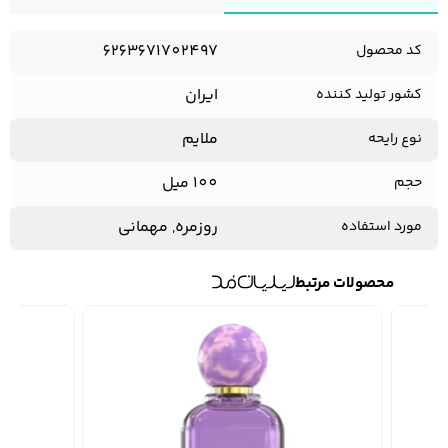
6263671702497
کد محصول
ایران
کشور تولید کننده
ملایم
نوع رایحه
100 میل
حجم
روزمره, مهمانی
مورد استفاده
محصولات مرتبط