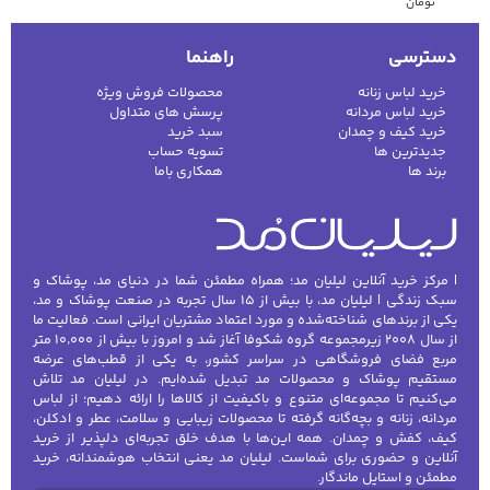
تومان
دسترسی
راهنما
خرید لباس زنانه
محصولات فروش ویژه
خرید لباس مردانه
پرسش های متداول
خرید کیف و چمدان
سبد خرید
جدیدترین ها
تسویه حساب
برند ها
همکاری باما
| مرکز خرید آنلاین لیلیان مد؛ همراه مطمئن شما در دنیای مد، پوشاک و
سبک زندگی | لیلیان مد، با بیش از ۱۵ سال تجربه در صنعت پوشاک و مد،
یکی از برندهای شناخته‌شده و مورد اعتماد مشتریان ایرانی است. فعالیت ما
از سال ۲۰۰۸ زیرمجموعه گروه شکوفا آغاز شد و امروز با بیش از ۱۰٬۰۰۰ متر
مربع فضای فروشگاهی در سراسر کشور، به یکی از قطب‌های عرضه
مستقیم پوشاک و محصولات مد تبدیل شده‌ایم. در لیلیان مد تلاش
می‌کنیم تا مجموعه‌ای متنوع و باکیفیت از کالاها را ارائه دهیم؛ از لباس
مردانه، زنانه و بچه‌گانه گرفته تا محصولات زیبایی و سلامت، عطر و ادکلن،
کیف، کفش و چمدان. همه این‌ها با هدف خلق تجربه‌ای دلپذیر از خرید
آنلاین و حضوری برای شماست. لیلیان مد یعنی انتخاب هوشمندانه، خرید
مطمئن و استایل ماندگار.