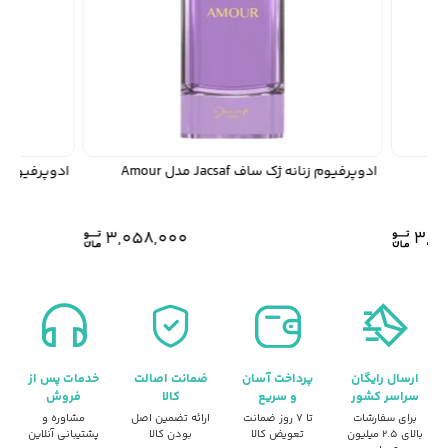
ادوپرفیوم زنانه ژک ساف Jacsaf مدل Amour
ادوپرفیوم ژک ساف Jacsaf
3,058,000
3,
ارسال رایگان
پرداخت آسان
ضمانت اصالت
خدمات پس از
سراسر کشور
و سریع
کالا
فروش
برای سفارشات
تا ۷ روز ضمانت
ارائه تضمین اصل
مشاوره و
بالای ۲.۵ میلیون
تعویض کالا
بودن کالا
پشتیبانی آنلاین