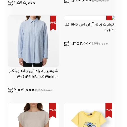
1,400,000
1,750,000
1,565,000
20%
20%
تیشرت زنانه آر ان اس RNS کد
2744
1,352,000
1,690,000
شومیز راه راه آبی زنانه وینکلر
Winkler کد W0614615BL
2,071,000
2,589,000
30%
30%