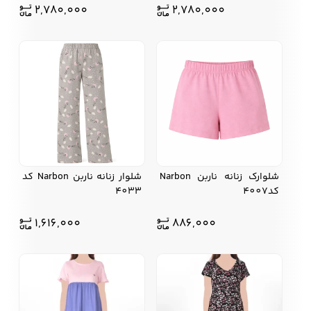
2,780,000
2,780,000
شلوارك زنانه ناربن Narbon
شلوار زنانه ناربن Narbon کد
کد4007
4033
1,616,000
886,000