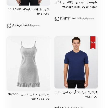
شومیز مربعی زنانه وینکلر
Winkler کد W0614618BL
شومیز زنانه لوکه Lokke کد
130356
2,933,000
4,889,000
898,000
998,000
20%
تیشرت مردانه آر ان اس RNS
پیراهن بندی ناربن Narbon
کد 2752
کد WD4082