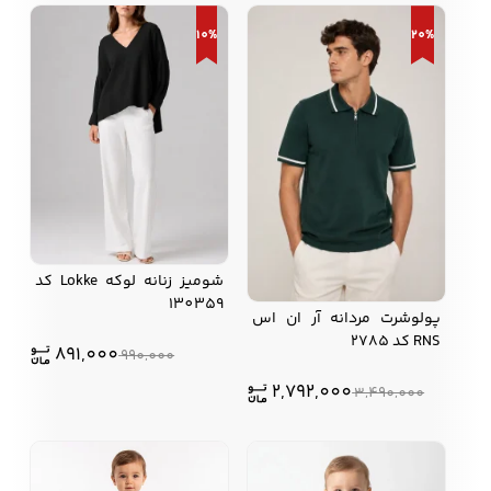
10%
20%
کفش مردانه
شال و کلاه مردانه
چتر مردانه
لباس زیر و راحتی
لباس زیر مردانه
لباس راحتی مردانه
مردانه
شومیز زنانه لوکه Lokke کد
130359
پولوشرت مردانه آر ان اس
RNS کد 2785
891,000
990,000
2,792,000
3,490,000