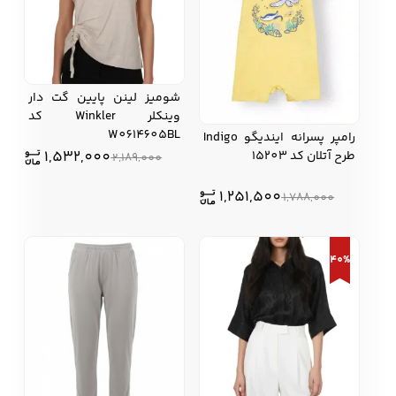
شومیز لینن پایین گت دار
وینکلر Winkler کد
W0614605BL
رامپر پسرانه ایندیگو Indigo
1,532,000
طرح آتلان کد 15203
2,189,000
1,251,500
1,788,000
40%