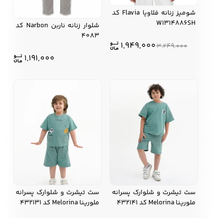
شوميز زنانه فلاويا Flavia کد
W1314886SH
شلوار زنانه ناربن Narbon کد
4083
1,949,000
3,249,000
1,191,000
ست تیشرت و شلوارک پسرانه
ست تیشرت و شلوارک پسرانه
ملورینا Melorina کد 432141
ملورینا Melorina کد 432131