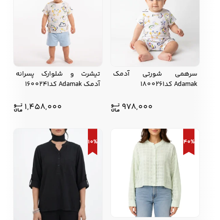
سرهمی شورتی آدمک
تیشرت و شلوارک پسرانه
Adamak کد1800261
آدمک Adamak کد1600241
1,458,000
978,000
10%
40%