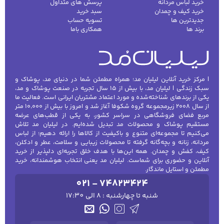
خرید لباس مردانه
پرسش های متداول
خرید کیف و چمدان
سبد خرید
جدیدترین ها
تسویه حساب
برند ها
همکاری باما
| مرکز خرید آنلاین لیلیان مد؛ همراه مطمئن شما در دنیای مد، پوشاک و
سبک زندگی | لیلیان مد، با بیش از ۱۵ سال تجربه در صنعت پوشاک و مد،
یکی از برندهای شناخته‌شده و مورد اعتماد مشتریان ایرانی است. فعالیت ما
از سال ۲۰۰۸ زیرمجموعه گروه شکوفا آغاز شد و امروز با بیش از ۱۰٬۰۰۰ متر
مربع فضای فروشگاهی در سراسر کشور، به یکی از قطب‌های عرضه
مستقیم پوشاک و محصولات مد تبدیل شده‌ایم. در لیلیان مد تلاش
می‌کنیم تا مجموعه‌ای متنوع و باکیفیت از کالاها را ارائه دهیم؛ از لباس
مردانه، زنانه و بچه‌گانه گرفته تا محصولات زیبایی و سلامت، عطر و ادکلن،
کیف، کفش و چمدان. همه این‌ها با هدف خلق تجربه‌ای دلپذیر از خرید
آنلاین و حضوری برای شماست. لیلیان مد یعنی انتخاب هوشمندانه، خرید
مطمئن و استایل ماندگار.
021 - 74823424
شنبه تا چهارشنبه : 8 الی 17:30