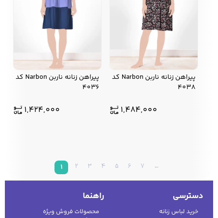
پیراهن زنانه ناربن Narbon کد
پیراهن زنانه ناربن Narbon کد
4036
4038
1,424,000
1,484,000
2
3
4
5
6
7
←
1
دسترسی
راهنما
خرید لباس زنانه
محصولات فروش ویژه