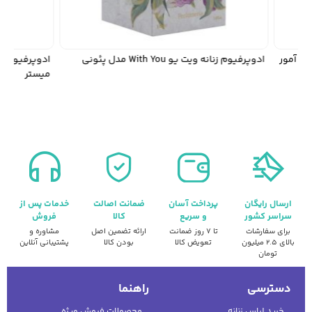
ادوپرفیوم زنانه ویت یو With You مدل پئونی
میستر
ارسال رایگان
پرداخت آسان
ضمانت اصالت
خدمات پس از
سراسر کشور
و سریع
کالا
فروش
برای سفارشات
تا ۷ روز ضمانت
ارائه تضمین اصل
مشاوره و
بالای ۲.۵ میلیون
تعویض کالا
بودن کالا
پشتیبانی آنلاین
تومان
دسترسی
راهنما
خرید لباس زنانه
محصولات فروش ویژه