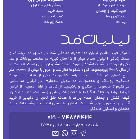
خرید لباس مردانه
پرسش های متداول
خرید کیف و چمدان
سبد خرید
جدیدترین ها
تسویه حساب
برند ها
همکاری باما
| مرکز خرید آنلاین لیلیان مد؛ همراه مطمئن شما در دنیای مد، پوشاک و
سبک زندگی | لیلیان مد، با بیش از ۱۵ سال تجربه در صنعت پوشاک و مد،
یکی از برندهای شناخته‌شده و مورد اعتماد مشتریان ایرانی است. فعالیت ما
از سال ۲۰۰۸ زیرمجموعه گروه شکوفا آغاز شد و امروز با بیش از ۱۰٬۰۰۰ متر
مربع فضای فروشگاهی در سراسر کشور، به یکی از قطب‌های عرضه
مستقیم پوشاک و محصولات مد تبدیل شده‌ایم. در لیلیان مد تلاش
می‌کنیم تا مجموعه‌ای متنوع و باکیفیت از کالاها را ارائه دهیم؛ از لباس
مردانه، زنانه و بچه‌گانه گرفته تا محصولات زیبایی و سلامت، عطر و ادکلن،
کیف، کفش و چمدان. همه این‌ها با هدف خلق تجربه‌ای دلپذیر از خرید
آنلاین و حضوری برای شماست. لیلیان مد یعنی انتخاب هوشمندانه، خرید
مطمئن و استایل ماندگار.
021 - 74823424
شنبه تا چهارشنبه : 8 الی 17:30