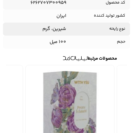
6262707300959
کد محصول
ایران
کشور تولید کننده
شیرین، گرم
نوع رایحه
100 میل
حجم
محصولات مرتبط