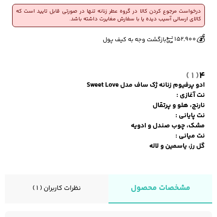
عدد
درخواست مرجوع کردن کالا در گروه عطر زنانه تنها در صورتی قابل تایید است که
کالای ارسالی آسیب دیده یا با سفارش مغایرت داشته باشد.
🔥
👀
7 فروش در هفته گذشته
742 بازدید در ۲۴ ساعت گذشته
کفش مردانه
شال و کلاه مردانه
چتر مردانه
💰
152,900
بازگشت وجه به کیف پول
( 1 )
4
لباس زیر و راحتی
لباس زیر مردانه
لباس راحتی مردانه
ادو پرفیوم زنانه ژک‌ ساف مدل Sweet Love
مردانه
نت آغازی :
نارنج، هلو و پرتقال
نت پایانی :
مشک، چوب صندل و ادویه
نت میانی :
گل رز، یاسمین و لاله
مشخصات محصول
نظرات کاربران ( 1 )