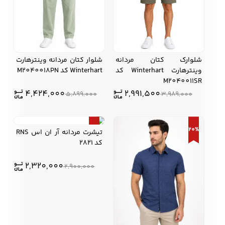
شلوارک کتان مردانه
شلوار کتان مردانه وینترهارت
وینترهارت Winterhart کد
Winterhart کد M2040018PN
M2040011SR
4,424,000
2,991,500
5,899,000
3,989,000
20%
20%
تیشرت مردانه آر ان اس RNS
کد 2821
2,320,000
2,900,000