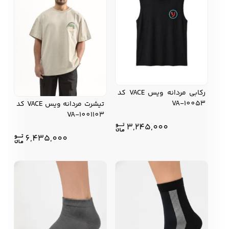
رکابی مردانه ویس VACE کد
VA-10053
تیشرت مردانه ویس VACE کد
VA-1001103
3,245,000
6,435,000