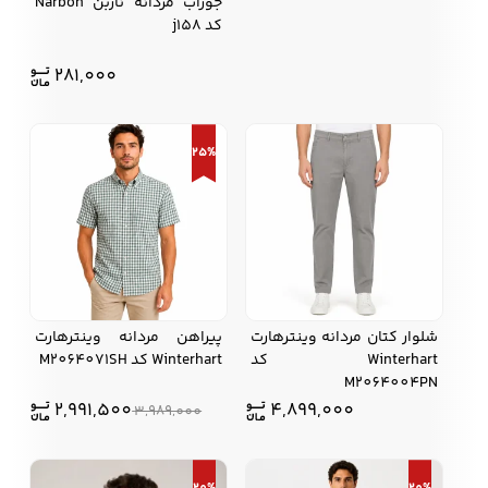
جوراب مردانه ناربن Narbon
کد j158
281,000
25%
شلوار کتان مردانه وینترهارت
پیراهن مردانه وینترهارت
Winterhart کد
Winterhart کد M2064071SH
M2064004PN
2,991,500
4,899,000
3,989,000