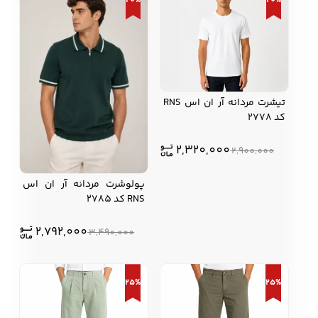
20%
20%
تیشرت مردانه آر ان اس RNS
کد 2778
2,320,000
2,900,000
پولوشرت مردانه آر ان اس
RNS کد 2785
2,792,000
3,490,000
25%
25%