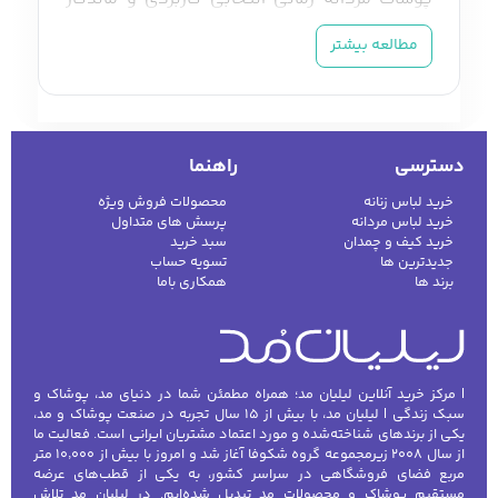
خواهد بود که علاوه بر ظاهر، با فرم بدن،
مطالعه بیشتر
موقعیت استفاده، فصل و سبک شخصی فرد
هماهنگ باشد. یک تیشرت ساده برای استایل
روزمره، پیراهنی خوش‌دوخت برای محیط کار، شلوار
کتان برای موقعیت‌های نیمه‌رسمی یا کت و پالتو
دسترسی
راهنما
برای روزهای سرد، هرکدام نقش متفاوتی در
خرید لباس زنانه
محصولات فروش ویژه
ساختن یک استایل منظم دارند.
خرید لباس مردانه
پرسش های متداول
خرید کیف و چمدان
سبد خرید
در دسته پوشاک مردانه لیلیان مد می‌توانید انواع
جدیدترین ها
تسویه حساب
برند ها
همکاری باما
لباس مردانه را از نظر مدل، رنگ، جنس، سایز و
کاربرد بررسی کنید. تیشرت، پولوشرت، پیراهن،
شلوار جین، شلوار کتان، شلوار پارچه‌ای، شلوارک،
هودی، سویشرت، ژاکت، کت، کاپشن، پالتو و لباس
| مرکز خرید آنلاین لیلیان مد؛ همراه مطمئن شما در دنیای مد، پوشاک و
سبک زندگی | لیلیان مد، با بیش از ۱۵ سال تجربه در صنعت پوشاک و مد،
راحتی از مهم‌ترین گروه‌های این مجموعه هستند.
یکی از برندهای شناخته‌شده و مورد اعتماد مشتریان ایرانی است. فعالیت ما
از سال ۲۰۰۸ زیرمجموعه گروه شکوفا آغاز شد و امروز با بیش از ۱۰٬۰۰۰ متر
برای یک خرید دقیق، تنها ظاهر محصول را در نظر
مربع فضای فروشگاهی در سراسر کشور، به یکی از قطب‌های عرضه
نگیرید. نوع فیت، قد لباس، ترکیب الیاف، ضخامت
مستقیم پوشاک و محصولات مد تبدیل شده‌ایم. در لیلیان مد تلاش