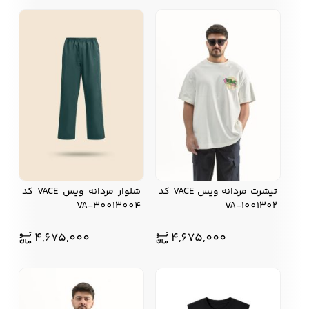
تیشرت مردانه ویس VACE کد
شلوار مردانه ویس VACE کد
VA-30013004
VA-1001302
4,675,000
4,675,000