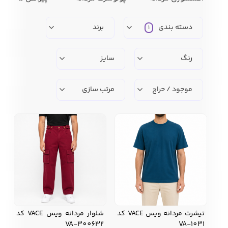
دسته بندی
برند
1
زیبایی و سلامت
شلوارک مردانه
ژاکت و پلیور مردانه
شلوار کتان مردانه
رنگ
سایز
خانه و آشپزخانه
موجود / حراج
مرتب سازی
شلوار جین مردانه
شلوار پارچه ای
شلوار اسلش مردانه
مردانه
سویشرت و هودی
اکسسوری مردانه
پوشت مردانه
مردانه
کیف مردانه
کیف پول و جاکارتی
کمربند مردانه
تیشرت مردانه ویس VACE کد
شلوار مردانه ویس VACE کد
مردانه
VA-300632
VA-1031