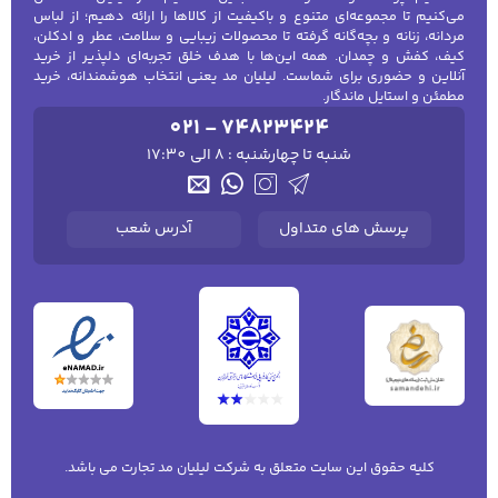
می‌کنیم تا مجموعه‌ای متنوع و باکیفیت از کالاها را ارائه دهیم؛ از لباس
پارچه، فرم یقه و شیوه نگهداری نیز بر راحتی و
مردانه، زنانه و بچه‌گانه گرفته تا محصولات زیبایی و سلامت، عطر و ادکلن،
دوام لباس تأثیر می‌گذارند.
کیف، کفش و چمدان. همه این‌ها با هدف خلق تجربه‌ای دلپذیر از خرید
آنلاین و حضوری برای شماست. لیلیان مد یعنی انتخاب هوشمندانه، خرید
مطمئن و استایل ماندگار.
انواع پوشاک مردانه
021 - 74823424
تیشرت مردانه
شنبه تا چهارشنبه : 8 الی 17:30
تیشرت مردانه یکی از پرکاربردترین لباس‌ها برای
استایل روزمره، سفر، ورزش سبک و حضور در خانه
پرسش های متداول
آدرس شعب
است. مدل‌های ساده و تک‌رنگ قابلیت ست‌شدن
بیشتری دارند و تیشرت‌های چاپ‌دار می‌توانند
نقطه اصلی یک استایل کژوال باشند.
در انتخاب تیشرت باید به فرم یقه، طول آستین،
قد لباس و میزان آزادی آن روی بدن توجه کنید.
مدل‌های Regular Fit معمولاً فرم متعادلی دارند؛
درحالی‌که مدل‌های Slim Fit نزدیک‌تر به بدن و
کلیه حقوق این سایت متعلق به شرکت لیلیان مد تجارت می باشد.
مدل‌های Oversize آزادتر طراحی می‌شوند.