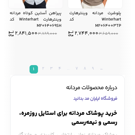
پلوشرت مردانه وینترهارت
پیراهن آستین کوتاه مردانه
Winterhart کد
وینترهارت Winterhart کد
M2064069SH
M2064003TP
2,841,500
2,744,000
3,789,000
3,659,000
2
3
4
…
7
8
9
←
1
درباره محصولات مردانه
فروشگاه لیلیان مد بدانید
خرید پوشاک مردانه برای استایل روزمره،
رسمی و نیمه‌رسمی
پوشاک مردانه زمانی انتخابی کاربردی و ماندگار