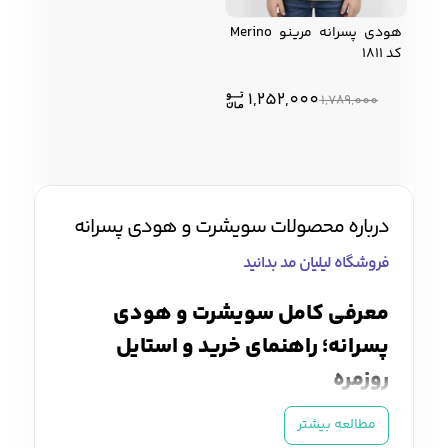
هودی پسرانه مرينو Merino
کد 1811
زیبایی و سلامت
شلوارک مردانه
ژاکت و پلیور مردانه
شلوار کتان مردانه
1,252,000
1,789,000
خانه و آشپزخانه
شلوار جین مردانه
شلوار پارچه ای
شلوار اسلش مردانه
مردانه
درباره محصولات سویشرت و هودی پسرانه
فروشگاه لیلیان مد بدانید
سویشرت و هودی
اکسسوری مردانه
پوشت مردانه
معرفی کامل سویشرت و هودی
مردانه
پسرانه؛ راهنمای خرید و استایل
روزمره
کیف مردانه
کیف پول و جاکارتی
کمربند مردانه
سویشرت و هودی پسرانه
جزو پرکاربردترین
مطالعه بیشتر
مردانه