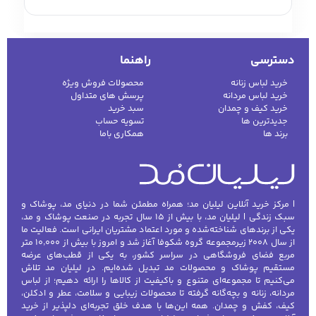
پوشاک بچه‌گانه است که راحتی، گرما و استایل
جذاب را با هم ترکیب می‌کند. والدین هنگام خرید
این محصولات باید به جنس، سایز، دوام و طراحی
کفش مردانه
شال و کلاه مردانه
چتر مردانه
دسترسی
راهنما
آن‌ها توجه کنند تا کودک در طول روز حس راحتی
و آزادی حرکت داشته باشد. فروشگاه اینترنتی
خرید لباس زنانه
محصولات فروش ویژه
خرید لباس مردانه
پرسش های متداول
لیلیان مد
مجموعه‌ای متنوع از سویشرت و هودی
خرید کیف و چمدان
سبد خرید
پسرانه را ارائه می‌دهد که برای استفاده روزمره،
جدیدترین ها
لباس زیر و راحتی
تسویه حساب
لباس زیر مردانه
لباس راحتی مردانه
برند ها
مردانه
همکاری باما
ورزش، مدرسه و حتی مهمانی‌های غیررسمی
مناسب است.
انواع سویشرت و هودی پسرانه براساس
| مرکز خرید آنلاین لیلیان مد؛ همراه مطمئن شما در دنیای مد، پوشاک و
سبک و کاربرد
سبک زندگی | لیلیان مد، با بیش از ۱۵ سال تجربه در صنعت پوشاک و مد،
یکی از برندهای شناخته‌شده و مورد اعتماد مشتریان ایرانی است. فعالیت ما
هودی و سویشرت اسپرت:
از سال ۲۰۰۸ زیرمجموعه گروه شکوفا آغاز شد و امروز با بیش از ۱۰٬۰۰۰ متر
مربع فضای فروشگاهی در سراسر کشور، به یکی از قطب‌های عرضه
هودی‌های اسپرت با پارچه‌های نرم و گرم برای
مستقیم پوشاک و محصولات مد تبدیل شده‌ایم. در لیلیان مد تلاش
فعالیت‌های روزمره و ورزش مناسب هستند.
می‌کنیم تا مجموعه‌ای متنوع و باکیفیت از کالاها را ارائه دهیم؛ از لباس
مردانه، زنانه و بچه‌گانه گرفته تا محصولات زیبایی و سلامت، عطر و ادکلن،
طراحی ساده و راحت باعث می‌شود کودک آزادی
کیف، کفش و چمدان. همه این‌ها با هدف خلق تجربه‌ای دلپذیر از خرید