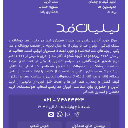
خرید کیف و چمدان
سبد خرید
لیلیان مد با ارائه مجموعه‌ای کامل از شال و کلاه
جدیدترین ها
تسویه حساب
برند ها
همکاری باما
بچگانه در طرح‌ها، رنگ‌ها و جنس‌های متنوع،
امکان انتخابی مناسب و کاربردی برای تمامی سنین
فراهم کرده است.
انواع شال و کلاه بچگانه بر اساس کاربرد
| مرکز خرید آنلاین لیلیان مد؛ همراه مطمئن شما در دنیای مد، پوشاک و
سبک زندگی | لیلیان مد، با بیش از ۱۵ سال تجربه در صنعت پوشاک و مد،
و جنس
یکی از برندهای شناخته‌شده و مورد اعتماد مشتریان ایرانی است. فعالیت ما
از سال ۲۰۰۸ زیرمجموعه گروه شکوفا آغاز شد و امروز با بیش از ۱۰٬۰۰۰ متر
شال و کلاه بچگانه بسته به سن، جنس و موقعیت
مربع فضای فروشگاهی در سراسر کشور، به یکی از قطب‌های عرضه
مستقیم پوشاک و محصولات مد تبدیل شده‌ایم. در لیلیان مد تلاش
استفاده طراحی شده‌اند و هر مدل ویژگی‌های
می‌کنیم تا مجموعه‌ای متنوع و باکیفیت از کالاها را ارائه دهیم؛ از لباس
خاص خود را دارد.
مردانه، زنانه و بچه‌گانه گرفته تا محصولات زیبایی و سلامت، عطر و ادکلن،
کیف، کفش و چمدان. همه این‌ها با هدف خلق تجربه‌ای دلپذیر از خرید
آنلاین و حضوری برای شماست. لیلیان مد یعنی انتخاب هوشمندانه، خرید
شال و کلاه زمستانی
مطمئن و استایل ماندگار.
021 - 74823424
این مدل‌ها با پارچه‌های ضخیم و گرم مانند پشم،
شنبه تا چهارشنبه : 8 الی 17:30
اکریلیک و ترکیبی از الیاف نرم تولید می‌شوند تا
کودک را در روزهای سرد محافظت کنند. طراحی
شال‌ها معمولاً بلند و نرم است تا به راحتی دور
پرسش های متداول
آدرس شعب