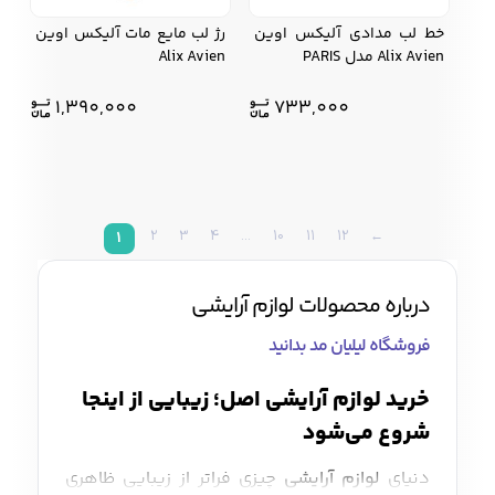
خط لب مدادی آلیکس اوین
رژ لب مایع مات آلیکس اوین
Alix Avien مدل PARIS
Alix Avien
1,390,000
733,000
2
3
4
…
10
11
12
←
1
درباره محصولات لوازم آرایشی
فروشگاه لیلیان مد بدانید
خرید لوازم آرایشی اصل؛ زیبایی از اینجا
شروع می‌شود
دنیای
لوازم آرایشی
چیزی فراتر از زیبایی ظاهری