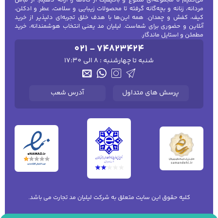
می‌کنیم تا مجموعه‌ای متنوع و باکیفیت از کالاها را ارائه دهیم؛ از لباس
می‌شوند.
مردانه، زنانه و بچه‌گانه گرفته تا محصولات زیبایی و سلامت، عطر و ادکلن،
کیف، کفش و چمدان. همه این‌ها با هدف خلق تجربه‌ای دلپذیر از خرید
انواع لوازم آرایشی موجود در فروشگاه
آنلاین و حضوری برای شماست. لیلیان مد یعنی انتخاب هوشمندانه، خرید
مطمئن و استایل ماندگار.
ما مجموعه‌ای کامل از
محصولات آرایشی
را ارائه
021 - 74823424
می‌دهیم که تمامی نیازهای شما برای آرایش
شنبه تا چهارشنبه : 8 الی 17:30
صورت، چشم، لب و ابرو را پوشش می‌دهد:
کرم پودر، کانسیلر و پنکک:
برای یکدست‌سازی
پرسش های متداول
آدرس شعب
پوست و ایجاد پایه‌ای بی‌نقص
ریمل، خط چشم و سایه:
برای برجسته‌سازی
چشم‌ها با ماندگاری بالا
رژ لب، خط لب و بالم لب:
در طیف رنگی
گسترده، از مات تا براق
براش و ابزار آرایشی:
برای اجرای دقیق‌تر و
کلیه حقوق این سایت متعلق به شرکت لیلیان مد تجارت می باشد.
حرفه‌ای‌تر