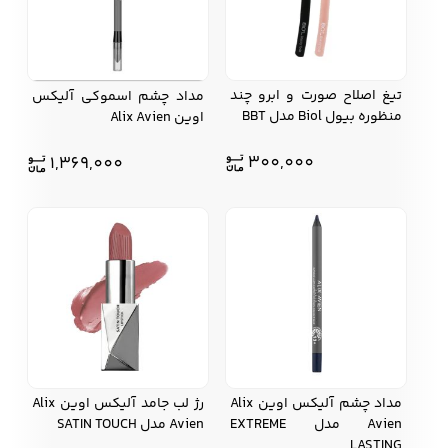
کفش مردانه
شال و کلاه مردانه
چتر مردانه
تیغ اصلاح صورت و ابرو چند
مداد چشم اسموکی آلیکس
منظوره بیول Biol مدل BBT
اوین Alix Avien
300,000
1,369,000
لباس زیر و راحتی
لباس زیر مردانه
لباس راحتی مردانه
مردانه
مداد چشم آلیکس اوین Alix
رژ لب جامد آلیکس اوین Alix
Avien مدل EXTREME
Avien مدل SATIN TOUCH
LASTING