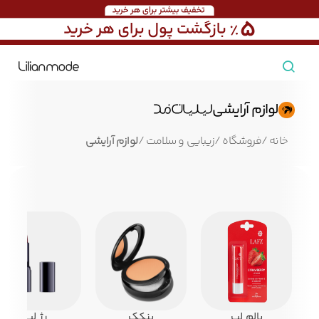
مشاهده همه محصولات
لوازم آرایشی
مردانه
خانه
/
فروشگاه
/
زیبایی و سلامت
/
لوازم آرایشی
تیشرت مردانه
پیراهن مردانه
پولوشرت مردانه
زنانه
بارانی مردانه
پالتو مردانه
بلوز مردانه
بچه‌گانه
تجهیزات سفر
جوراب مردانه
کت مردانه
کاپشن و پافر مردانه
بالم لب
پنکک
رژ لب