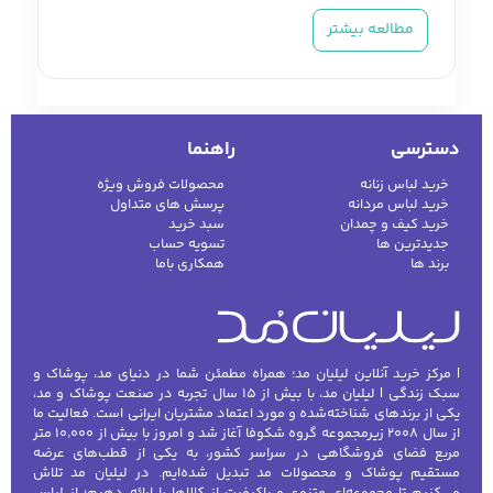
است؛ انتخاب درست محصولات آرایشی، اعتماد
مطالعه بیشتر
به‌نفس را تقویت می‌کند، سبک شخصی را برجسته
می‌سازد و تجربه‌ای از مراقبت و جذابیت را برای هر
فرد به ارمغان می‌آورد. اگر به‌دنبال
خرید لوازم
آرایشی اصل
با قیمت مناسب، تنوع بالا و از
دسترسی
راهنما
برندهای معتبر هستید، اینجا دقیقاً جای درستی
خرید لباس زنانه
محصولات فروش ویژه
آمده‌اید.
خرید لباس مردانه
پرسش های متداول
خرید کیف و چمدان
سبد خرید
چرا لوازم آرایشی اصل اهمیت دارد؟
جدیدترین ها
تسویه حساب
برند ها
همکاری باما
استفاده از لوازم آرایشی تقلبی می‌تواند باعث
آسیب‌های پوستی، حساسیت، خشکی، یا حتی
ایجاد چین‌وچروک زودرس شود. به همین دلیل
| مرکز خرید آنلاین لیلیان مد؛ همراه مطمئن شما در دنیای مد، پوشاک و
خرید از یک مرجع معتبر که محصولات باکیفیت و
سبک زندگی | لیلیان مد، با بیش از ۱۵ سال تجربه در صنعت پوشاک و مد،
اورجینال را ارائه می‌دهد، حیاتی است. تمامی
یکی از برندهای شناخته‌شده و مورد اعتماد مشتریان ایرانی است. فعالیت ما
از سال ۲۰۰۸ زیرمجموعه گروه شکوفا آغاز شد و امروز با بیش از ۱۰٬۰۰۰ متر
محصولات موجود در فروشگاه ما از برندهای
مربع فضای فروشگاهی در سراسر کشور، به یکی از قطب‌های عرضه
شناخته‌شده جهانی و با
تضمین اصالت کالا
عرضه
مستقیم پوشاک و محصولات مد تبدیل شده‌ایم. در لیلیان مد تلاش