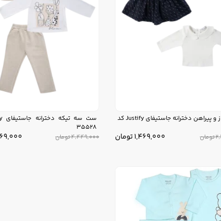
ست بلوز و پیراهن دخترانه جاستیفای Justify کد
35528
1,469,000
تومان
669,000
2
تومان
4,449,000
تومان