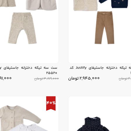
ست سه تیکه دخترانه جاستیفای Justify کد
25520
2,945,000
تومان
291,000
4
تومان
3,819,000
تومان
40%