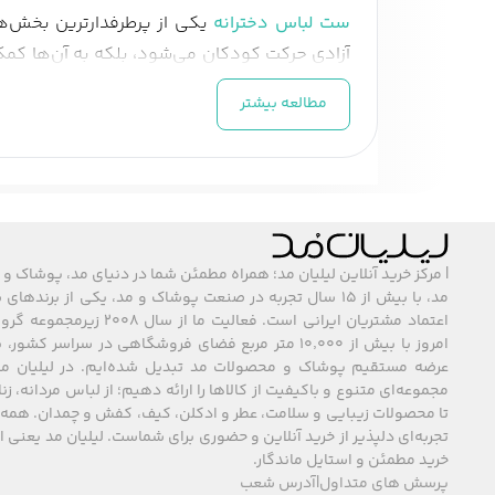
ست لباس دخترانه
یکی از پرطرفدارترین بخش‌ه
آزادی حرکت کودکان می‌شود، بلکه به آن‌ها کمک 
ارائه مجموعه‌ای گسترده از ست لباس دخترانه، ش
مطالعه بیشتر
بهترین انتخاب را برای فرزندانشان داشته باشند.
انواع ست لباس دخترانه براساس کاربرد
ست لباس دخترانه بسته به نیاز و موقعیت‌های 
ست لباس روزمره دخترانه
| مرکز خرید آنلاین لیلیان مد؛ همراه مطمئن شما در دنیای مد، پوشاک و 
این ست‌ها معمولا از جنس‌های نرم و سبک مانند 
مد، با بیش از ۱۵ سال تجربه در صنعت پوشاک و مد، یکی از برند
ست‌ها اهمیت زیادی دارد. طراحی شاد و رنگارن
اعتماد مشتریان ایرانی است. فعالیت ما
می‌سازد.
امروز با بیش از ۱۰٬۰۰۰ متر مربع فضای فروشگاهی در سراسر 
عرضه مستقیم پوشاک و محصولات مد تبدیل شده‌ایم. در لیلیان مد
ست لباس مجلسی دخترانه
مجموعه‌ای متنوع و باکیفیت از کالاها را ارائه دهیم؛ از لباس مردانه، زنا
تا محصولات زیبایی و سلامت، عطر و ادکلن، کیف، کفش و چمدان. همه 
برای جشن‌ها و مهمانی‌ها، ست لباس مجلسی گزین
تجربه‌ای دلپذیر از خرید آنلاین و حضوری برای شماست. لیلیان مد یعنی
توجه به سن دخترانه متفاوت است. ممکن است شا
خرید مطمئن و استایل ماندگار.
می‌دهند.
پرسش های متداول
|
آدرس شعب