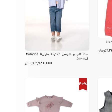
1,
تومان
ست تاپ و شومیز دخترانه ملورینا Melorina
کد511011
3,780,000
تومان
40%