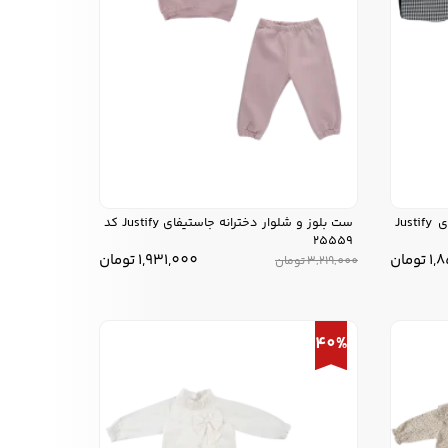
ست جلیقه و دامن دخترانه جاستیفای Justify
ست بلوز و شلوار دخترانه جاستیفای Justify کد
25559
1,
تومان
1,931,000
تومان
3,219,000
تومان
40%