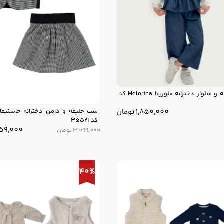
ست ژیله و شلوار دخترانه ملورینا Melorina کد
1,850,000
تومان
کد 35521
859,000
3,099,000
تومان
40%