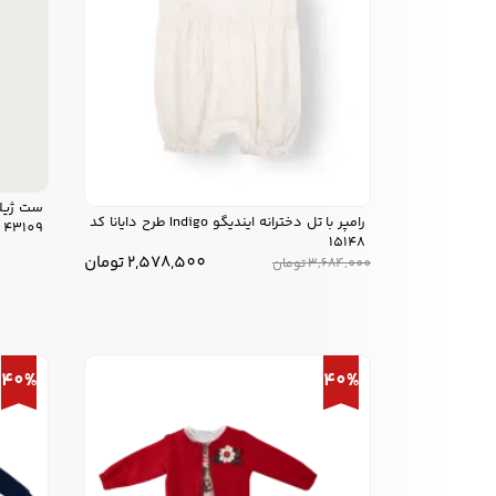
رامپر با تل دخترانه ایندیگو Indigo طرح دایانا کد
43109
15148
2,578,500
تومان
3,684,000
تومان
40%
40%