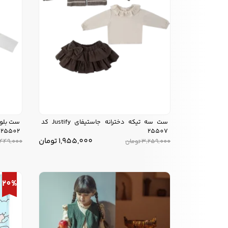
ست سه تیکه دخترانه جاستیفای Justify کد
25502
25507
1,955,000
تومان
3,259,000
تومان
,449,000
20%