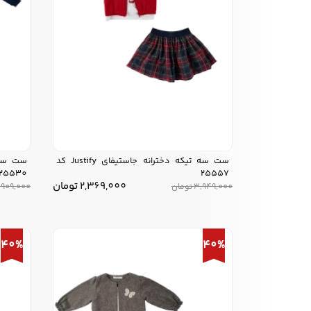
ست سه تیکه دخترانه جاستیفای Justify کد
25530
25557
2,369,000
تومان
3,949,000
تومان
,909,000
40%
40%