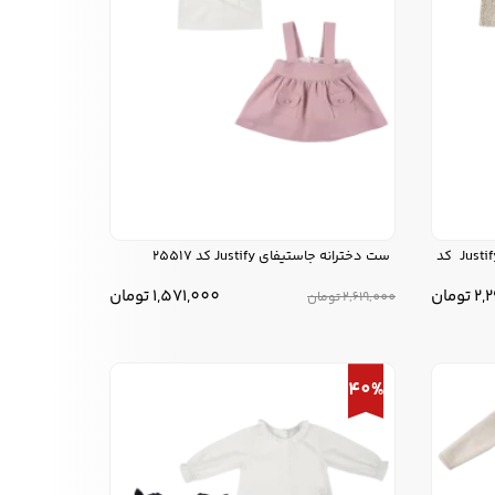
ست سه تیکه دخترانه جاستیفای Justify کد
ست دخترانه جاستیفای Justify کد 25517
2,
تومان
1,571,000
تومان
2,619,000
تومان
40%