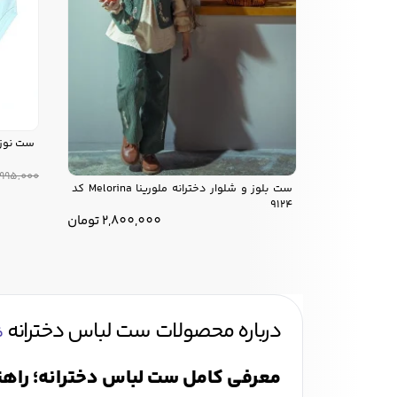
ست نوزادی ریک
,995,000
ست بلوز و شلوار دخترانه ملورینا Melorina کد
9124
2,800,000
تومان
درباره محصولات ست لباس دخترانه
ف
معرفی کامل ست لباس دخترانه؛ راهنم