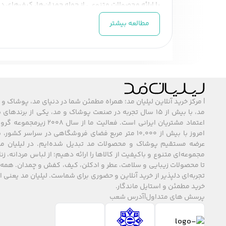
با ارائه محصولات متنوعی از جمله چمدان‌ها، کیف‌های دس
کنید. برخی از مهم‌ترین تجهیزات جانبی سفر برند دلسی عب
مطالعه بیشتر
کوله‌پشتی‌های مسافرتی
: کوله‌پشتی‌های دل
کوله‌پشتی‌ها از جنس مقاوم و ضدآب ساخته شد
کیف‌های مسافرتی و لپ‌تاپی
: دلسی کیف‌هایی
الکترونیکی را به‌خوبی محافظت کنید. این کیف‌ه
تجهیزات جانبی برای راحتی بیشتر
: از جمله تج
قفل‌های امنیتی برای چمدان‌ها اشاره کرد. 
| مرکز خرید آنلاین لیلیان مد؛ همراه مطمئن شما در دنیای مد، پوشاک و 
چمدان‌های مقاوم و باکیفیت
: دلسی همچنین چ
مد، با بیش از ۱۵ سال تجربه در صنعت پوشاک و مد، یکی از برند
اعتماد مشتریان ایرانی است. فعالیت ما
ضربه‌ها و آسیب‌ها مقاوم باشند.
امروز با بیش از ۱۰٬۰۰۰ متر مربع فضای فروشگاهی در سراسر 
چرا تجهیزات جانبی سفر دلسی را انتخاب کنیم؟
عرضه مستقیم پوشاک و محصولات مد تبدیل شده‌ایم. در لیلیان مد
کیفیت بالا
: محصولات دلسی به دلیل استفاده 
مجموعه‌ای متنوع و باکیفیت از کالاها را ارائه دهیم؛ از لباس مردانه، زنا
تا محصولات زیبایی و سلامت، عطر و ادکلن، کیف، کفش و چمدان. همه 
طراحی هوشمندانه
: دلسی به طراحی محصولات خ
تجربه‌ای دلپذیر از خرید آنلاین و حضوری برای شماست. لیلیان مد یعنی
راحتی و امنیت
: با محصولات دلسی، سفرهایی ر
خرید مطمئن و استایل ماندگار.
پرسش های متداول
|
آدرس شعب
خرید تجهیزات جانبی سفر دلسی
اگر به دنبال خرید تجهی
کنید و سفری راحت و بدون دغدغه را تجربه کنید.