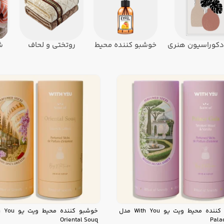
و دکوراسیون هنری
خوشبو کننده محیط
روتختی و لحاف
ش
خوشبو کننده محیط ویت یو With You مدل
Oriental Souq
Pala