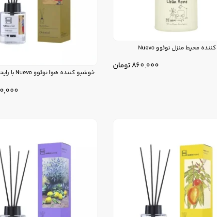
نده محیط منزل نوئوو Nuevo
860,000
تومان
خوشبو کننده هوا نوئوو Nuevo با رایحه شرقی
0,000