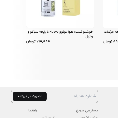
نوئوو Nuevo با رایحه مرکبات
خوشبو کننده هوا نوئوو Nuevo با رایحه تنباکو و
وانیل
88
تومان
710,000
تومان
عضویت در خبرنامه
دسترسی سریع
راهنما
صفحه نخست
آدرس شعب