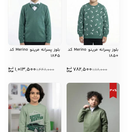
بلوز پسرانه مرينو Merino کد
بلوز پسرانه مرينو Merino کد
1845
1850
1,013,500
782,500
1,448,000
1,118,000
30%