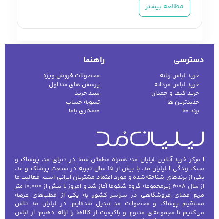
بلوز پسرانه
یکی از پرکاربردترین و محبوب‌ترین
مطالعه بیشتر
آیتم‌های پوشاک پسرانه است که هم برای
استفاده روزمره، هم مدرسه و هم مهمانی‌های
دوستانه و خانوادگی انتخاب می‌شود. این لباس
دسترسی
راهنما
نه تنها از نظر طراحی و استایل اهمیت دارد، بلکه
از نظر راحتی، جنس و کیفیت پارچه نیز باید
خرید لباس زنانه
محصولات فروش ویژه
خرید لباس مردانه
پرسش های متداول
متناسب با نیازهای کودکان و نوجوانان باشد.
خرید کیف و چمدان
سبد خرید
فروشگاه اینترنتی
لیلیان مد
با ارائه مجموعه‌ای
جدیدترین ها
تسویه حساب
برند ها
همکاری باما
متنوع از بلوزهای پسرانه در طرح‌ها، رنگ‌ها و
سایزهای مختلف، به شما این امکان را می‌دهد تا
بهترین انتخاب را برای فرزندتان داشته باشید.
چرا بلوز پسرانه یک انتخاب
| مرکز خرید آنلاین لیلیان مد؛ همراه مطمئن شما در دنیای مد، پوشاک و
سبک زندگی | لیلیان مد، با بیش از ۱۵ سال تجربه در صنعت پوشاک و مد،
هوشمندانه است؟
یکی از برندهای شناخته‌شده و مورد اعتماد مشتریان ایرانی است. فعالیت ما
از سال ۲۰۰۸ زیرمجموعه گروه شکوفا آغاز شد و امروز با بیش از ۱۰٬۰۰۰ متر
مربع فضای فروشگاهی در سراسر کشور، به یکی از قطب‌های عرضه
بلوز پسرانه لباسی است که می‌تواند همزمان
مستقیم پوشاک و محصولات مد تبدیل شده‌ایم. در لیلیان مد تلاش
کاربردی، شیک و راحت باشد. این لباس معمولاً با
می‌کنیم تا مجموعه‌ای متنوع و باکیفیت از کالاها را ارائه دهیم؛ از لباس