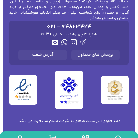
مردانه، زنانه و بچه‌گانه گرفته تا محصولات زیبایی و سلامت، عطر و ادکلن،
پارچه‌های نخی، پنبه‌ای، پلی‌استر یا ترکیبی از الیاف
کیف، کفش و چمدان. همه این‌ها با هدف خلق تجربه‌ای دلپذیر از خرید
آنلاین و حضوری برای شماست. لیلیان مد یعنی انتخاب هوشمندانه، خرید
تولید می‌شود تا کودک بتواند در تمام طول روز
مطمئن و استایل ماندگار.
آزادی حرکت و حس راحتی داشته باشد. تنوع
021 - 74823424
مدل‌ها باعث می‌شود که بلوز پسرانه برای
شنبه تا چهارشنبه : 8 الی 17:30
موقعیت‌های مختلف مثل بازی، مدرسه، ورزش یا
مهمانی انتخاب مناسبی باشد.
پرسش های متداول
آدرس شعب
انواع مدل‌های بلوز پسرانه بر اساس
طراحی
بلوز آستین بلند پسرانه
مناسب فصل‌های پاییز و زمستان.
معمولاً با جنس‌های گرم‌تر مثل پنبه ضخیم
یا پشمی تولید می‌شود.
کلیه حقوق این سایت متعلق به شرکت لیلیان مد تجارت می باشد.
می‌تواند ساده یا طرح‌دار باشد.