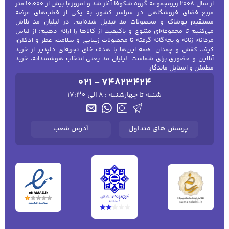
از سال ۲۰۰۸ زیرمجموعه گروه شکوفا آغاز شد و امروز با بیش از ۱۰٬۰۰۰ متر
کیف دستی، کیف دوشی، کیف اداری، کیف تک‌بند، کیف
مربع فضای فروشگاهی در سراسر کشور، به یکی از قطب‌های عرضه
لپ‌تاپ، کیف خلبانی، کوله‌پشتی و کیف کمری تنها بخشی
مستقیم پوشاک و محصولات مد تبدیل شده‌ایم. در لیلیان مد تلاش
از دنیای گسترده کیف‌ها هستند که هر کدام ویژگی‌ها و
می‌کنیم تا مجموعه‌ای متنوع و باکیفیت از کالاها را ارائه دهیم؛ از لباس
کاربردهای خاص خود را دارند. برای مثال، کیف دستی
مردانه، زنانه و بچه‌گانه گرفته تا محصولات زیبایی و سلامت، عطر و ادکلن،
بیشتر برای موقعیت‌های رسمی و استایل‌های زنانه
کیف، کفش و چمدان. همه این‌ها با هدف خلق تجربه‌ای دلپذیر از خرید
آنلاین و حضوری برای شماست. لیلیان مد یعنی انتخاب هوشمندانه، خرید
انتخاب می‌شود، در حالی که کوله‌پشتی برای دانشجویان،
مطمئن و استایل ماندگار.
مسافران و حتی افراد علاقه‌مند به استایل اسپرت بهترین
021 - 74823424
گزینه است. نکته مهم دیگر در انتخاب کیف، توجه به
کیفیت، جنس، وزن و طراحی آن است. یک کیف خوب باید
شنبه تا چهارشنبه : 8 الی 17:30
علاوه بر زیبایی و تناسب با استایل شما، از نظر کاربردی نیز
پاسخگوی نیازهای روزانه باشد. به همین دلیل آشنایی با
انواع کیف و شناخت ویژگی‌های هر مدل، اولین گام در
پرسش های متداول
آدرس شعب
یک خرید موفق به شمار می‌رود. در این مقاله از فروشگاه
اینترنتی
لیلیان مد
قصد داریم به معرفی جامع و تخصصی
انواع کیف بپردازیم و آن‌ها را بر اساس کاربری زنانه،
مردانه، دخترانه و پسرانه بررسی کنیم. با مطالعه این
راهنما شما می‌توانید متناسب با سلیقه، سبک زندگی و
نیازهای شخصی خود بهترین کیف را انتخاب کنید و
تجربه‌ای مطمئن از خریدی هوشمندانه و کاربردی داشته
باشید.
انواع کیف بر اساس کاربرد