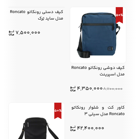
کیف دستی رونکاتو Roncato
50%
مدل ساید تِرک
7,500,000
کیف دوشی رونکاتو Roncato
مدل اسپرینت
4,350,000
8,700,000
کاور کت و شلوار رونکاتو
50%
Roncato مدل سیتی 3
42,400,000