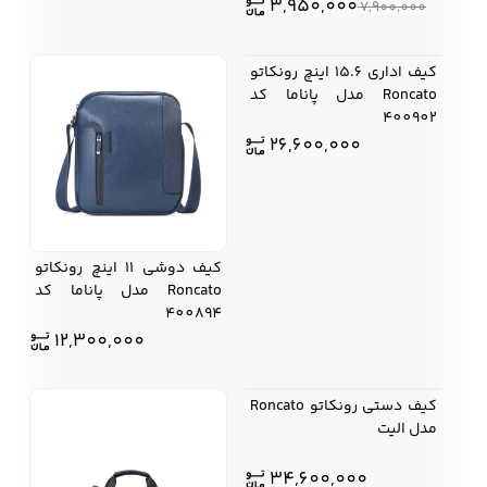
قیمت
قیمت
3,950,000
7,900,000
اصلی:
فعلی:
3,950,000 .
7,900,000
کیف اداری 15.6 اینچ رونکاتو
بود.
Roncato مدل پاناما کد
400902
26,600,000
کیف دوشی 11 اینچ رونکاتو
Roncato مدل پاناما کد
400894
12,300,000
کیف دستی رونکاتو Roncato
مدل الیت
34,600,000