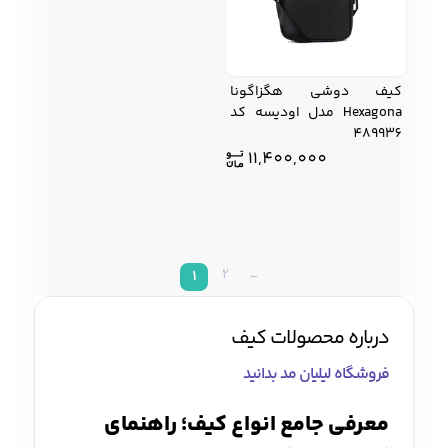
کیف دوشی هگزاگونا
Hexagona مدل اودیسه کد
489936
11,400,000
2
←
1
درباره محصولات کیف
فروشگاه لیلیان مد بدانید
معرفی جامع انواع کیف؛ راهنمای