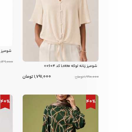
شومیز زنانه فلاوی
,149,000
شومیز زنانه لوکه Lokke کد 00604
1,791,000
تومان
1,990,000
تومان
40%
40%