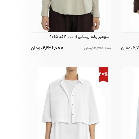
شومیز زنانه ریسانی Rissani کد 9015
2,
تومان
2,236,000
تومان
2,795,000
تومان
20%