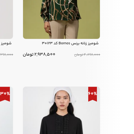
شومیز زنانه برنس Bornos کد 30123
شومیز زنانه بر
2,938,500
تومان
4,898,000
تومان
,698,000
30%
60%