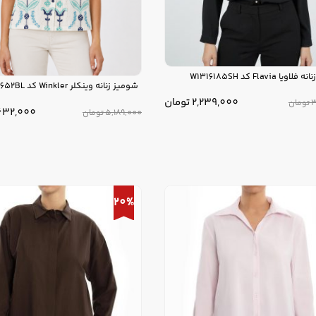
ا Flavia کد W1316185SH
شومیز زنانه وینکلر Winkler کد W0614652BL
2,239,000
تومان
3
تومان
632,000
5,189,000
تومان
20%