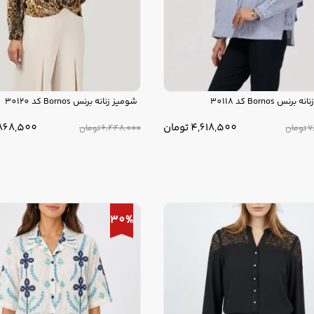
نس Bornos کد 30118
شومیز زنانه برنس Bornos کد 30120
4,618,500
تومان
868,500
7
تومان
6,448,000
تومان
30%