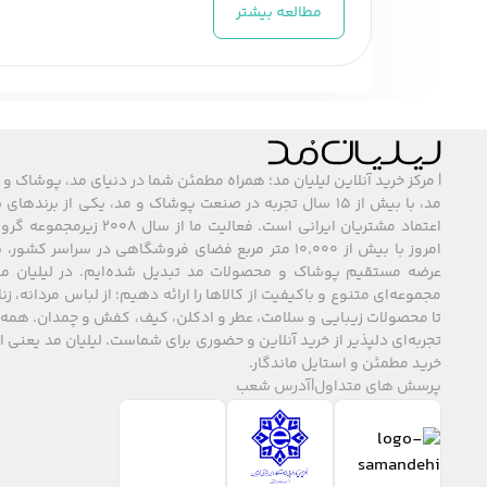
مطالعه بیشتر
شومیز زنانه روزمره
شومیز زنانه روزمره سبک و راحت است و مناسب 
می‌شوند تا آزادی حرکت کافی فراهم کنند. خرید شو
زنانه یا شلوار جین زنانه ست کنید.
| مرکز خرید آنلاین لیلیان مد؛ همراه مطمئن شما در دنیای مد، پوشاک و 
مثال‌ها:
مد، با بیش از ۱۵ سال تجربه در صنعت پوشاک و مد، یکی از برند
اعتماد مشتریان ایرانی است. فعالیت ما
شومیز زنانه نخی با دامن کوتاه زنانه برای رو
امروز با بیش از ۱۰٬۰۰۰ متر مربع فضای فروشگاهی در سراسر 
عرضه مستقیم پوشاک و محصولات مد تبدیل شده‌ایم. در لیلیان مد
شومیز زنانه پنبه‌ای با شلوار جین زنانه برای ا
مجموعه‌ای متنوع و باکیفیت از کالاها را ارائه دهیم؛ از لباس مردانه، زنا
تا محصولات زیبایی و سلامت، عطر و ادکلن، کیف، کفش و چمدان. همه 
شومیز زنانه اسپرت کوتاه با لگ زنانه و کفش
تجربه‌ای دلپذیر از خرید آنلاین و حضوری برای شماست. لیلیان مد یعنی
خرید مطمئن و استایل ماندگار.
این مدل شومیز زنانه برای فعالیت‌های روزمره، پ
پرسش های متداول
|
آدرس شعب
شومیز زنانه مجلسی
شومیز زنانه مجلسی مناسب مهمانی‌ها، جلسات ر