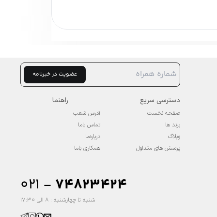
ل‌ها معمولاً با پارچه‌های نرم و سبک تولید
 بتوانید آن را با شلوار زنانه، دامن زنانه، لگ
عضویت در خبرنامه
دسترسی سریع
راهنما
صفحه نخست
آدرس شعب
برند ها
تماس باما
وبلاگ
درباره‌ما
پرسش های متداول
همکاری باما
ودن را فراهم می‌کند.
۰۲۱ -
74823424
شنبه تا چهارشنبه : 8 الی 17:30
ت مانند ساتن، کرپ یا حریر تولید می‌شوند و