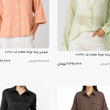
شومیز زنانه لوکه Lokke کد 00601
که Lokke کد 00690
610,000
2,900,000
تومان
2,691,000
تومان
2
تومان