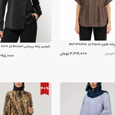
ا Flavia کد W1314914SH
شومیز زنانه ریسانی Rissani کد 9109
3,319,000
تومان
4
تومان
495,000
40%