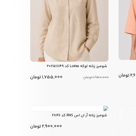
شومیز زنانه لوکه Lokke کد 202511149
2,
تومان
1,755,000
تومان
1,950,000
تومان
شومیز زنانه آر ان اس RNS کد 2846
2,900,000
تومان