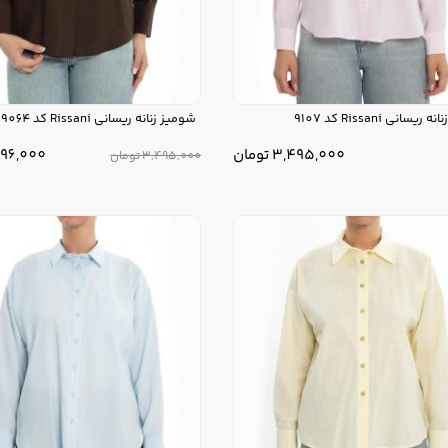
یسانی Rissani کد 9107
شومیز زنانه ریسانی Rissani کد 9064
3,495,000
تومان
796,000
3,495,000
تومان