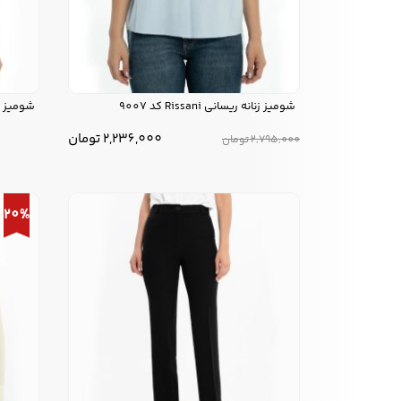
شومیز زنانه ریسانی Rissani کد 9007
شومیز زنانه ر
2,236,000
تومان
2,795,000
تومان
20%