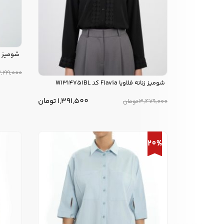
شومیز زنانه فلاوی
,199,000
شوميز زنانه فلاويا Flavia کد W1314751BL
1,391,500
تومان
3,479,000
تومان
20%