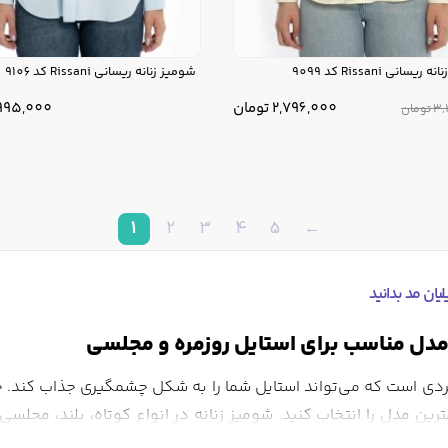
یسانی Rissani کد 9099
شومیز زنانه ریسانی Rissani کد 9106
2,796,000
تومان
995,000
3,
تومان
1
2
3
4
5
←
یان مد بدانید
 مدل مناسب برای استایل روزمره و مجلسی
ردی است که می‌تواند استایل شما را به شکل چشمگیری جذاب کند. خرید
ن مدل را انتخاب کنید. شومیز زنانه در انواع کوتاه، بلند، مجلس
با انواع شومیز زنانه و نکات مهم خرید آشنا خواهید شد تا تجربه خ