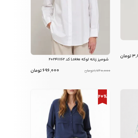
3,
تومان
شومیز زنانه لوکه Lokke کد 202411162
696,000
تومان
1,740,000
تومان
20%