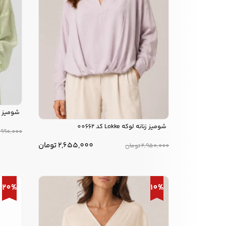
شومیز زنانه لو
شومیز زنانه لوکه Lokke کد 00662
,990,000
2,655,000
تومان
2,950,000
تومان
20%
10%