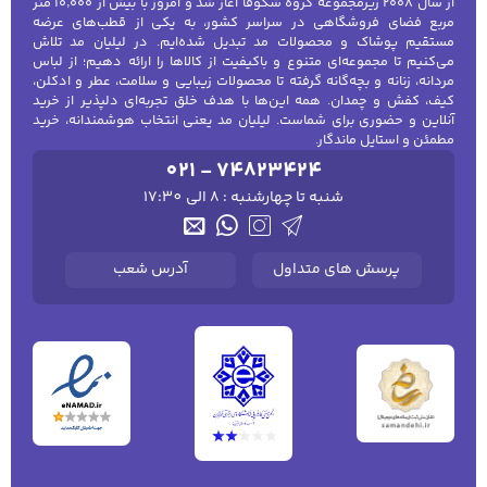
از سال ۲۰۰۸ زیرمجموعه گروه شکوفا آغاز شد و امروز با بیش از ۱۰٬۰۰۰ متر
دورهمی‌ها هستند. سویشرت و هودی روزمره
مربع فضای فروشگاهی در سراسر کشور، به یکی از قطب‌های عرضه
مستقیم پوشاک و محصولات مد تبدیل شده‌ایم. در لیلیان مد تلاش
معمولاً از نخ و کتان نرم تولید می‌شوند تا آزادی
می‌کنیم تا مجموعه‌ای متنوع و باکیفیت از کالاها را ارائه دهیم؛ از لباس
مردانه، زنانه و بچه‌گانه گرفته تا محصولات زیبایی و سلامت، عطر و ادکلن،
حرکت و راحتی کامل را به شما ارائه دهند. این
کیف، کفش و چمدان. همه این‌ها با هدف خلق تجربه‌ای دلپذیر از خرید
مدل‌ها با رنگ‌های متنوع و طراحی‌های کلاسیک یا
آنلاین و حضوری برای شماست. لیلیان مد یعنی انتخاب هوشمندانه، خرید
مطمئن و استایل ماندگار.
طرح‌دار، به راحتی با شلوار جین، شلوارک و کفش
021 - 74823424
اسپرت ست می‌شوند و استایلی جذاب و مدرن
شنبه تا چهارشنبه : 8 الی 17:30
ایجاد می‌کنند.
سویشرت و هودی مردانه اسپرت و ورزشی
پرسش های متداول
آدرس شعب
مدل‌های ورزشی و اسپرت با طراحی کاربردی و
پارچه‌های مقاوم در برابر تعریق و شست‌وشو
تولید می‌شوند. این هودی‌ها و سویشرت‌ها
مناسب ورزش، پیاده‌روی، دویدن و فعالیت‌های
بیرون از خانه هستند و راحتی، گرما و آزادی حرکت
را فراهم می‌کنند. طراحی اسپرت شامل کلاه، جیب
و بندهای قابل تنظیم است که علاوه بر کاربردی