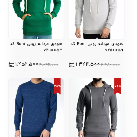
هودی مردانه رونی Roni کد
هودی مردانه رونی Roni کد
72110053
72110059
1,452,500
1,344,500
4,842,000
4,482,000
70%
70%