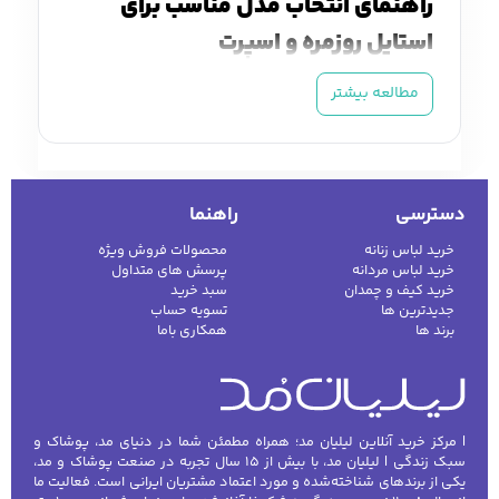
راهنمای انتخاب مدل مناسب برای
استایل روزمره و اسپرت
سویشرت و هودی مردانه
یکی از پوشاک ضروری
مطالعه بیشتر
و محبوب برای آقایان است که علاوه بر ایجاد راحتی
و گرما، نقش مهمی در تکمیل استایل روزمره،
ورزشی و نیمه‌رسمی دارد. خرید سویشرت و
دسترسی
راهنما
هودی مردانه با تنوع بالا این امکان را فراهم
می‌کند که بسته به فصل، فعالیت و سلیقه خود،
خرید لباس زنانه
محصولات فروش ویژه
خرید لباس مردانه
پرسش های متداول
بهترین مدل را انتخاب کنید. این مدل‌ها در انواع
خرید کیف و چمدان
سبد خرید
جلو بسته، جلو باز، کلاه‌دار و بدون کلاه، بافتنی،
جدیدترین ها
تسویه حساب
برند ها
همکاری باما
نخی و کتان تولید می‌شوند و جلوه‌ای شیک، راحت
و مدرن به استایل شما می‌بخشند.
سویشرت و هودی مردانه روزمره
| مرکز خرید آنلاین لیلیان مد؛ همراه مطمئن شما در دنیای مد، پوشاک و
مدل‌های روزمره سبک و راحت هستند و مناسب
سبک زندگی | لیلیان مد، با بیش از ۱۵ سال تجربه در صنعت پوشاک و مد،
یکی از برندهای شناخته‌شده و مورد اعتماد مشتریان ایرانی است. فعالیت ما
استفاده در خانه، دانشگاه، محل کار غیررسمی و