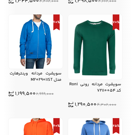
1,344,500
1,398,500
4,482,000
4,662,000
60%
70%
سویشرت مردانه وینترهارت
مدل M2029011ST
سویشرت مردانه رونی Roni
کد 72110054
1,199,500
2,999,000
1,290,500
4,302,000
60%
25%