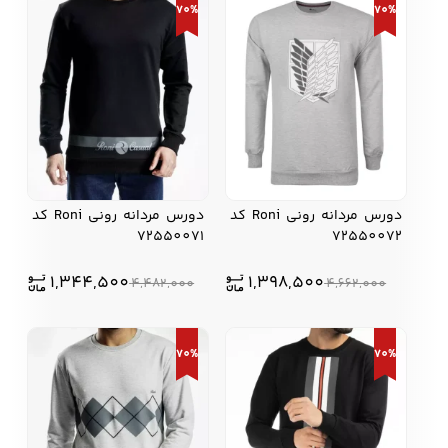
70%
70%
زیبایی و سلامت
شلوارک مردانه
ژاکت و پلیور مردانه
شلوار کتان مردانه
خانه و آشپزخانه
شلوار جین مردانه
شلوار پارچه ای
شلوار اسلش مردانه
مردانه
دورس مردانه رونی Roni کد
دورس مردانه رونی Roni کد
72550071
72550072
1,344,500
1,398,500
4,482,000
4,662,000
سویشرت و هودی
اکسسوری مردانه
پوشت مردانه
مردانه
70%
70%
کیف مردانه
کیف پول و جاکارتی
کمربند مردانه
مردانه