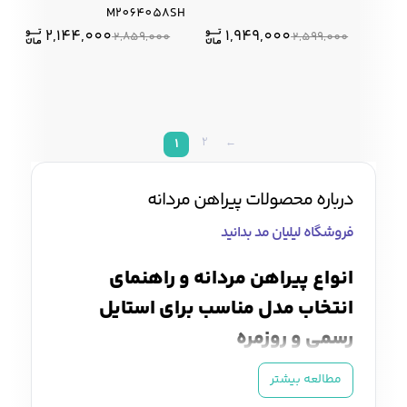
M2064058SH
2,144,000
1,949,000
2,859,000
2,599,000
2
←
1
درباره محصولات پیراهن مردانه
فروشگاه لیلیان مد بدانید
انواع پیراهن مردانه و راهنمای
انتخاب مدل مناسب برای استایل
رسمی و روزمره
پیراهن مردانه
یکی از مهم‌ترین لباس‌های کمد هر
مطالعه بیشتر
آقای خوش‌پوش است که در استایل‌های رسمی،