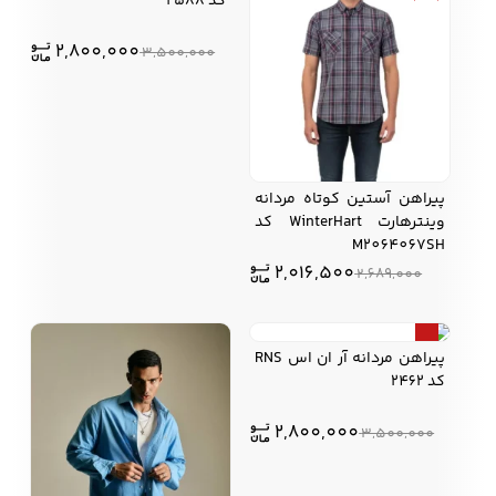
کد 2588
2,800,000
3,500,000
پيراهن آستين كوتاه مردانه
وينترهارت WinterHart کد
M2064067SH
2,016,500
2,689,000
20%
پیراهن مردانه آر ان اس RNS
کد 2462
2,800,000
3,500,000