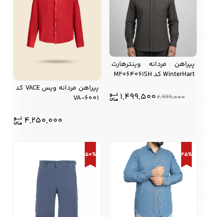
پیراهن مردانه وینترهارت
WinterHart کد M2064061SH
پیراهن مردانه ویس VACE کد
1,499,500
2,999,000
VA-6001
4,250,000
50%
25%