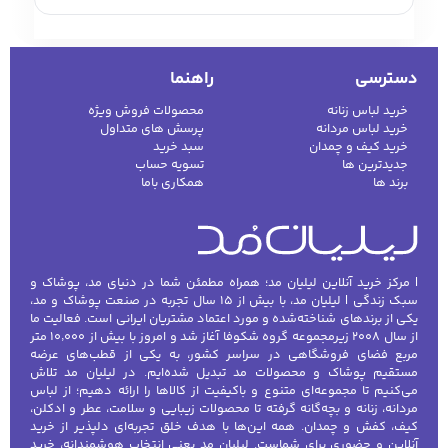
نیمه‌رسمی و روزمره کاربرد فراوان دارد. خرید انواع
پیراهن مردانه این امکان را می‌دهد که بسته به
دسترسی
راهنما
موقعیت و سلیقه، بهترین انتخاب را داشته باشید.
از
پیراهن رسمی مردانه
گرفته تا مدل‌های اسپرت،
خرید لباس زنانه
محصولات فروش ویژه
خرید لباس مردانه
پرسش های متداول
چهارخانه و یقه‌دار، هرکدام استایلی متفاوت و
خرید کیف و چمدان
سبد خرید
منحصربه‌فرد به ظاهر شما می‌دهند. در ادامه با
جدیدترین ها
تسویه حساب
برند ها
همکاری باما
مدل‌های پرطرفدار و نکات مهم خرید آنلاین
پیراهن مردانه از فروشگاه لیلیان مد آشنا
می‌شوید.
پیراهن رسمی مردانه
| مرکز خرید آنلاین لیلیان مد؛ همراه مطمئن شما در دنیای مد، پوشاک و
سبک زندگی | لیلیان مد، با بیش از ۱۵ سال تجربه در صنعت پوشاک و مد،
یکی از برندهای شناخته‌شده و مورد اعتماد مشتریان ایرانی است. فعالیت ما
پیراهن رسمی مردانه انتخابی ایده‌آل برای محیط
از سال ۲۰۰۸ زیرمجموعه گروه شکوفا آغاز شد و امروز با بیش از ۱۰٬۰۰۰ متر
مربع فضای فروشگاهی در سراسر کشور، به یکی از قطب‌های عرضه
کاری، جلسات اداری و مهمانی‌های رسمی است.
مستقیم پوشاک و محصولات مد تبدیل شده‌ایم. در لیلیان مد تلاش
این پیراهن‌ها معمولاً با برش کلاسیک، رنگ‌های
می‌کنیم تا مجموعه‌ای متنوع و باکیفیت از کالاها را ارائه دهیم؛ از لباس
مردانه، زنانه و بچه‌گانه گرفته تا محصولات زیبایی و سلامت، عطر و ادکلن،
ساده و یقه‌های رسمی طراحی می‌شوند. ترکیب
کیف، کفش و چمدان. همه این‌ها با هدف خلق تجربه‌ای دلپذیر از خرید
پیراهن رسمی مردانه با کت‌وشلوار، کراوات یا
آنلاین و حضوری برای شماست. لیلیان مد یعنی انتخاب هوشمندانه، خرید