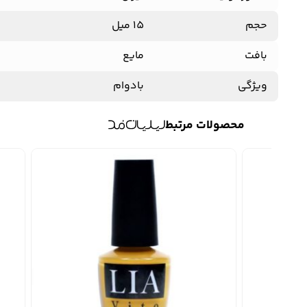
حجم
15 میل
بافت
مایع
ویژگی
بادوام
محصولات مرتبط