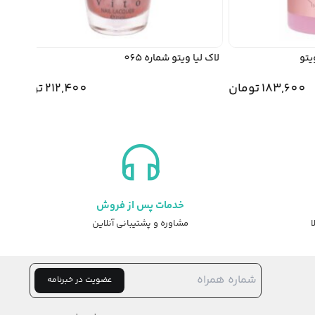
و
لاک لیا ویتو شماره 065
لاک 
183,60
تومان
212,400
تومان
خدمات پس از فروش
ا
مشاوره و پشتیبانی آنلاین
عضویت در خبرنامه