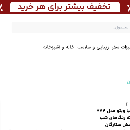
یزات سفر
زیبایی و سلامت
خانه و آشپزخانه
ن
ا ویتو مدل 074
ته رنگ‌های شب
ش ستارگان