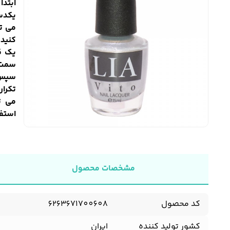
ابتدا
یکدس
می تو
کنید.
یک قط
سمت ب
سپس ل
تکرار
می ت
استفا
مشخصات محصول
کد محصول
6263671700608
کشور تولید کننده
ایران