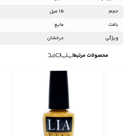
حجم
15 میل
بافت
مایع
ویژگی
درخشان
محصولات مرتبط