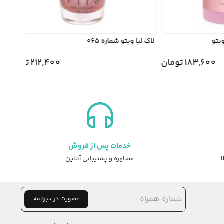
و
لاک لیا ویتو شماره 065
لاک 
183,600
تومان
212,400
تومان
خدمات پس از فروش
ا
مشاوره و پشتیبانی آنلاین
عضویت در خبرنامه