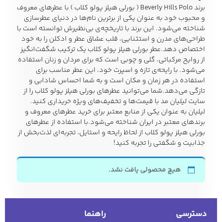
برند
Beverly Hills Polo
( بورلی هیلز پولو کلاب ) با عطرهای معروف
و محبوب خود به عنوان یکی از برترین نام‌ها در دنیای عطرسازی
شناخته می‌شود. این برند با تاریخچه‌ی بی‌نظیرش توانسته است با
زیبایی و سلامت
طراحی‌های مدرن و استثنایی، قلب عشاق عطر و ادکلن را به خود
شلوارک مردانه
ژاکت و پلیور مردانه
شلوار کتان مردانه
اختصاص دهد.عطر بورلی هیلز پولو کلاب یک ترکیب شگفت‌انگیز
از روایح مرکباتی، گلی و چوبی است که برای مردان و زنان استفاده
می‌شود. با رایحه‌ی تازه و اسپرت خود، این عطر مناسب برای
خانه و آشپزخانه
استفاده در هر زمان و مکان است و به شما احساس شادابی و
شلوار جین مردانه
شلوار پارچه ای
شلوار اسلش مردانه
تازگی می‌دهد.شما می‌توانید عطرهای بورلی هیلز پولو کلاب را از
مردانه
سایت
لیلیان مد
با قیمت‌ها و تخفیف‌های ویژه خریداری کنید.
لیلیان به عنوان یکی از منابع معتبر برای خرید عطرهای معروف و
برندهای معتبر در ایران شناخته می‌شود.با استفاده از عطرهای
بورلی هیلز پولو کلاب از لحاظ رایحه و استایل، تجربه‌ای لذت‌بخش از
جذابیت و شگفتی را تجربه کنید!
سویشرت و هودی
اکسسوری مردانه
پوشت مردانه
مردانه
هیچ محصولی یافت نشد.
کیف مردانه
کیف پول و جاکارتی
کمربند مردانه
مردانه
دسترسی
راهنما