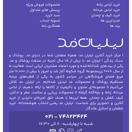
خرید لباس زنانه
محصولات فروش ویژه
خرید لباس مردانه
پرسش های متداول
خرید کیف و چمدان
سبد خرید
جدیدترین ها
تسویه حساب
کفش مردانه
شال و کلاه مردانه
چتر مردانه
برند ها
همکاری باما
لباس زیر و راحتی
لباس زیر مردانه
لباس راحتی مردانه
| مرکز خرید آنلاین لیلیان مد؛ همراه مطمئن شما در دنیای مد، پوشاک و
مردانه
سبک زندگی | لیلیان مد، با بیش از ۱۵ سال تجربه در صنعت پوشاک و مد،
یکی از برندهای شناخته‌شده و مورد اعتماد مشتریان ایرانی است. فعالیت ما
از سال ۲۰۰۸ زیرمجموعه گروه شکوفا آغاز شد و امروز با بیش از ۱۰٬۰۰۰ متر
مربع فضای فروشگاهی در سراسر کشور، به یکی از قطب‌های عرضه
مستقیم پوشاک و محصولات مد تبدیل شده‌ایم. در لیلیان مد تلاش
می‌کنیم تا مجموعه‌ای متنوع و باکیفیت از کالاها را ارائه دهیم؛ از لباس
مردانه، زنانه و بچه‌گانه گرفته تا محصولات زیبایی و سلامت، عطر و ادکلن،
کیف، کفش و چمدان. همه این‌ها با هدف خلق تجربه‌ای دلپذیر از خرید
آنلاین و حضوری برای شماست. لیلیان مد یعنی انتخاب هوشمندانه، خرید
مطمئن و استایل ماندگار.
021 - 74823424
شنبه تا چهارشنبه : 8 الی 17:30