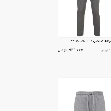
 کنتکس CANTTEX کد 9138
1,949,000
تومان
2
تومان