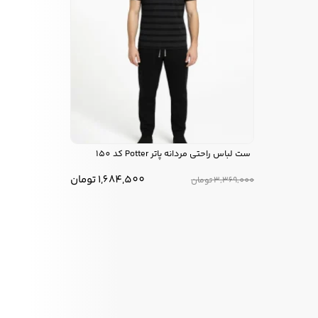
ست لباس راحتی مردانه پاتر Potter کد 150
1,684,500
تومان
3,369,000
تومان