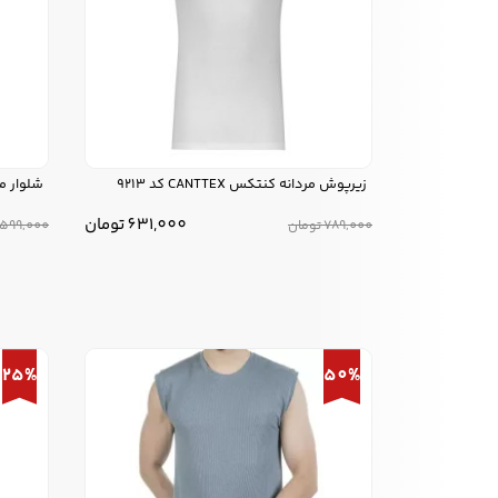
زیرپوش مردانه کنتکس CANTTEX کد 9213
شلوار مردانه
631,000
تومان
789,000
تومان
,599,000
25%
50%