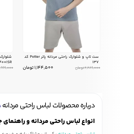
ست تاپ و شلوارک راحتی مردانه پاتر Potter کد
4001SR
137
1,144,500
تومان
2,289,000
تومان
1,999,000
درباره محصولات لباس راحتی مردانه
ف
انواع لباس راحتی مردانه و راهنمای 