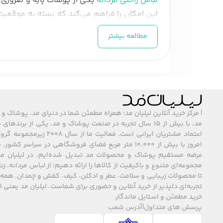
لباس راحتی مردانه
یکی از پوشاک پایه و ضروری ب
این امکان را فراهم می‌کند که بسته به موقعیت
سویشرت، هودی و ست‌های خانگی است که هر کدام
مطالعه بیشتر
سبک و استراحت شما به تجربه‌ای دلپذیر و بدون
تیشرت و زیرپوش مردانه
تیشرت‌ها و زیرپوش‌های راحتی مردانه از محبوب‌ت
می‌شوند تا حس سبکی و نرمی روی پوست داشته 
استراحت ایده‌آل هستند. زیرپوش‌ها هم با طراحی
| مرکز خرید آنلاین لیلیان مد؛ همراه مطمئن شما در دنیای مد، پوشاک و 
مد، با بیش از ۱۵ سال تجربه در صنعت پوشاک و مد، یکی از برند
شوند.
اعتماد مشتریان ایرانی است. فعالیت ما
شلوارک و شلوار راحتی
امروز با بیش از ۱۰٬۰۰۰ متر مربع فضای فروشگاهی در سراسر 
عرضه مستقیم پوشاک و محصولات مد تبدیل شده‌ایم. در لیلیان مد
شلوارک و شلوار راحتی مردانه بخش مهمی از پ
مجموعه‌ای متنوع و باکیفیت از کالاها را ارائه دهیم؛ از لباس مردانه، زنا
تا محصولات زیبایی و سلامت، عطر و ادکلن، کیف، کفش و چمدان. همه 
خانه هستند. شلوارهای بلند از جنس نخ و پنبه ر
تجربه‌ای دلپذیر از خرید آنلاین و حضوری برای شماست. لیلیان مد یعنی
دم‌پا یا کمر کشی طراحی می‌شوند تا لباس به خوب
خرید مطمئن و استایل ماندگار.
پرسش های متداول
|
آدرس شعب
سویشرت و هودی مردانه