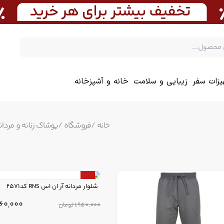
یزات سفر
زیبایی و سلامت
خانه و آشپزخانه
خانه
/
فروشگاه
/
پوشاک زنانه و مردان
20%
شلوار مردانه آر ان اس RNS کد2571
560,000
1,950,000
تومان