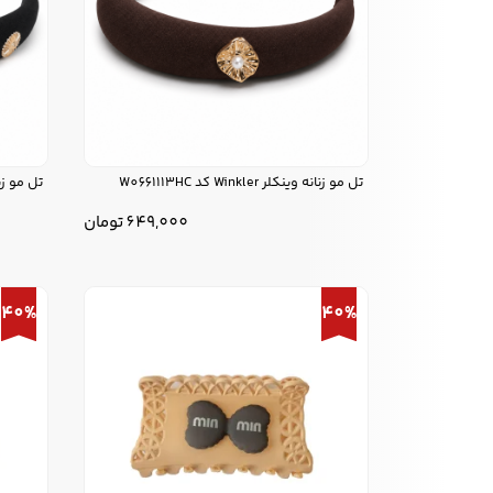
تل مو زنانه وینکلر Winkler کد W0661113HC
تل مو زنانه وینکل
649,000
تومان
40%
40%