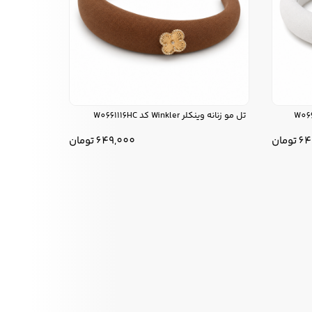
تل مو زنانه وینکلر Winkler کد W0661116HC
64
تومان
649,000
تومان