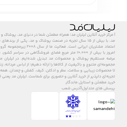
کش مو و گیره‌ها برای بستن موها و ایجاد فرم د
در محیط کاری کاربرد داشته باشند. انواع مخت
راحتی و عدم آسیب به موها می‌شود.
| مرکز خرید آنلاین لیلیان مد؛ همراه مطمئن شما در دنیای مد، پوشاک و 
هدبند و تور موی زنانه
مد، با بیش از ۱۵ سال تجربه در صنعت پوشاک و مد، یکی از برند
اعتماد مشتریان ایرانی است. فعالیت ما
هدبندها و تورهای موی زنانه گزینه‌ای مناسب ب
امروز با بیش از ۱۰٬۰۰۰ متر مربع فضای فروشگاهی در سراسر 
مناسب باشند و موها را به صورت زیبا نگه دارند
عرضه مستقیم پوشاک و محصولات مد تبدیل شده‌ایم. در لیلیان مد
و زنانه به ظاهر می‌بخشند.
مجموعه‌ای متنوع و باکیفیت از کالاها را ارائه دهیم؛ از لباس مردانه، زنا
تا محصولات زیبایی و سلامت، عطر و ادکلن، کیف، کفش و چمدان. همه 
کلیپس و سنجاق سر
تجربه‌ای دلپذیر از خرید آنلاین و حضوری برای شماست. لیلیان مد یعنی
خرید مطمئن و استایل ماندگار.
کلیپس‌ها و سنجاق‌های موی زنانه مناسب تثبیت 
پرسش های متداول
|
آدرس شعب
کلیپس‌های فلزی، پلاستیکی و تزئینی هستند که می
متریال و جنس اکسسوری موی زنانه
اکسسوری موی زنانه از مواد مختلفی تولید می‌شو
جنس مناسب باعث می‌شود اکسسوری بدون آسیب ر