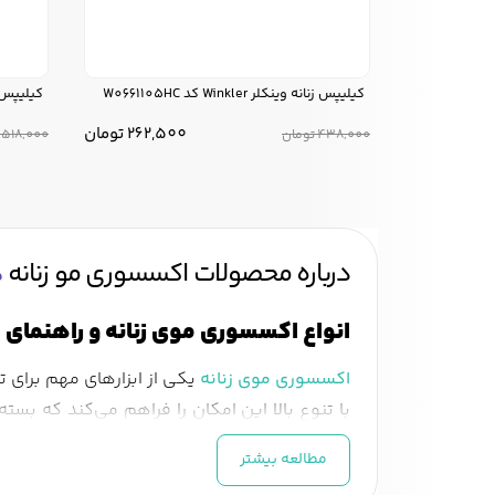
کیلیپس زنانه وینکلر Winkler کد W0661105HC
کیلیپس زنانه وین
262,500
تومان
438,000
تومان
518,000
درباره محصولات اکسسوری مو زنانه
ف
انواع اکسسوری موی زنانه و راهنمای 
اکسسوری موی زنانه
یکی از ابزارهای مهم برای 
با تنوع بالا این امکان را فراهم می‌کند که بس
سنجاق سر، کلیپس و گیره مو، تور مو و روبان‌های
مطالعه بیشتر
کش مو و گیره‌های کاربردی