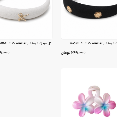
ر Winkler کد W0661114HC
تل مو زنانه وینکلر Winkler کد W0661115HC
649,000
تومان
9,000