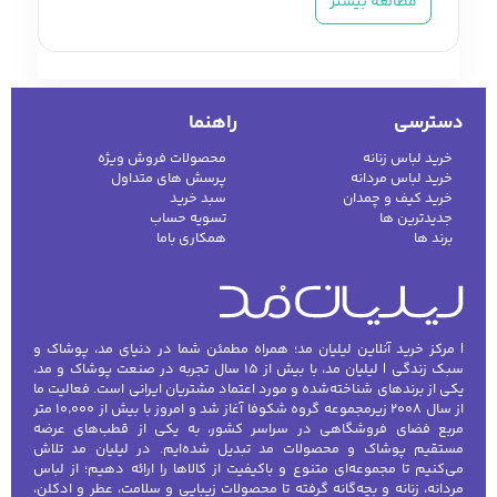
مطالعه بیشتر
خانم است که علاوه بر ظاهر زیبا، باید راحتی و
سلامت پا را هم تضمین کند. خرید کفش زنانه
باکیفیت و متناسب با موقعیت، نه‌تنها استایل شما
کفش مردانه
شال و کلاه مردانه
چتر مردانه
را تکمیل می‌کند بلکه اعتمادبه‌نفس و راحتی در
دسترسی
راهنما
طول روز را نیز افزایش می‌دهد. در ادامه به
خرید لباس زنانه
محصولات فروش ویژه
بررسی انواع کفش زنانه و نکات مهم انتخاب آن
خرید لباس مردانه
پرسش های متداول
لباس زیر و راحتی
لباس زیر مردانه
لباس راحتی مردانه
خرید کیف و چمدان
سبد خرید
می‌پردازیم.
مردانه
جدیدترین ها
تسویه حساب
برند ها
همکاری باما
کفش زنانه مجلسی
کفش‌های مجلسی زنانه با طراحی‌های شیک و
متنوع مانند پاشنه‌بلند، صندل‌های براق یا
| مرکز خرید آنلاین لیلیان مد؛ همراه مطمئن شما در دنیای مد، پوشاک و
کفش‌های ظریف انتخابی مناسب برای مهمانی‌ها
سبک زندگی | لیلیان مد، با بیش از ۱۵ سال تجربه در صنعت پوشاک و مد،
و مجالس هستند. این مدل‌ها جلوه‌ای خاص به
یکی از برندهای شناخته‌شده و مورد اعتماد مشتریان ایرانی است. فعالیت ما
از سال ۲۰۰۸ زیرمجموعه گروه شکوفا آغاز شد و امروز با بیش از ۱۰٬۰۰۰ متر
استایل شبانه می‌دهند و معمولاً با لباس‌های
مربع فضای فروشگاهی در سراسر کشور، به یکی از قطب‌های عرضه
رسمی یا مجلسی ست می‌شوند.
مستقیم پوشاک و محصولات مد تبدیل شده‌ایم. در لیلیان مد تلاش
می‌کنیم تا مجموعه‌ای متنوع و باکیفیت از کالاها را ارائه دهیم؛ از لباس
مردانه، زنانه و بچه‌گانه گرفته تا محصولات زیبایی و سلامت، عطر و ادکلن،
کفش زنانه اسپرت و کتانی