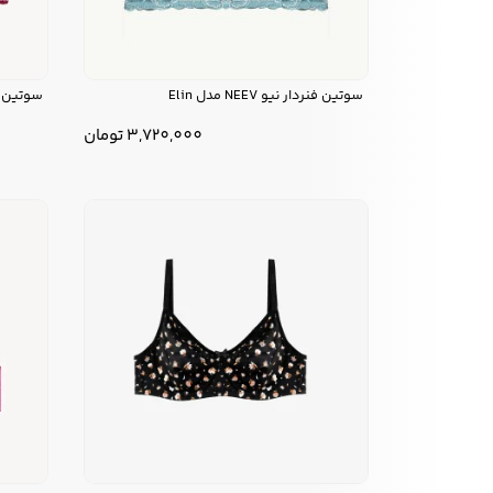
سوتین فنردار نیو NEEV مدل Elin
سوتین فنردار 
3,720,000
تومان