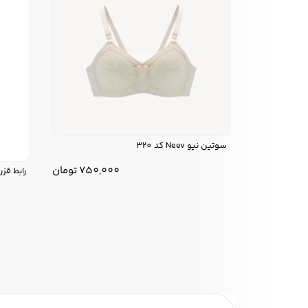
سوتین نیو Neev کد 320
750,000
تومان
رابط قزن 