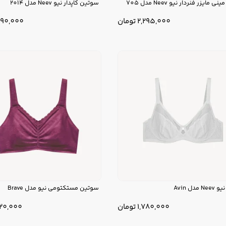
مایزر فنردار نیو Neev مدل 705
سوتین کاپدار نیو Neev مدل 2014
2,295,000
تومان
890,000
مدل Avin
سوتین مستکتومی نیو مدل Brave
1,780,000
تومان
220,000