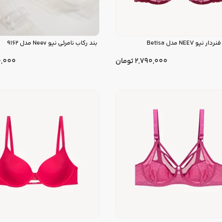
نیو NEEV مدل Betisa
بند رکاب نامرئی نیو Neev مدل 9162
2,790,000
تومان
0,000