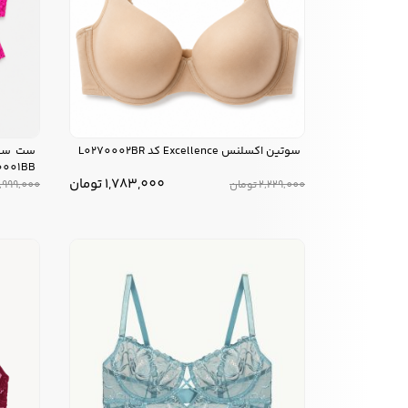
سوتین اکسلنس Excellence کد L0270002BR
0001BB
1,783,000
تومان
2,229,000
تومان
,999,000