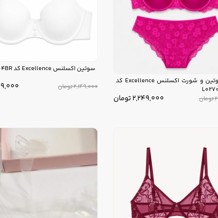
سوتین اکسلنس Excellence کد L0270004BR
ست سوتین و شورت اکسلنس Excellence کد
719,000
2,149,000
تومان
L027
2,249,000
تومان
2
تومان