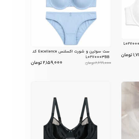
ست سوتین و شورت اکسلنس Excellence کد
1,
تومان
L0270003BB
2,159,000
تومان
2,699,000
تومان