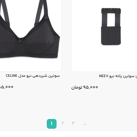
سوتین شیردهی نیو مدل CELINE
سوتین زنانه نیو NEEV
155,000
95,000
تومان
1
2
3
←