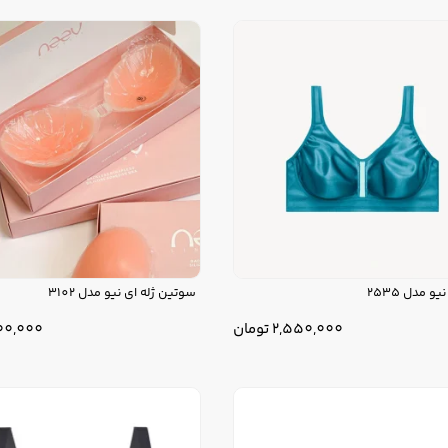
 مدل 2535
سوتین ژله ای نیو مدل 3102
2,550,000
تومان
200,000