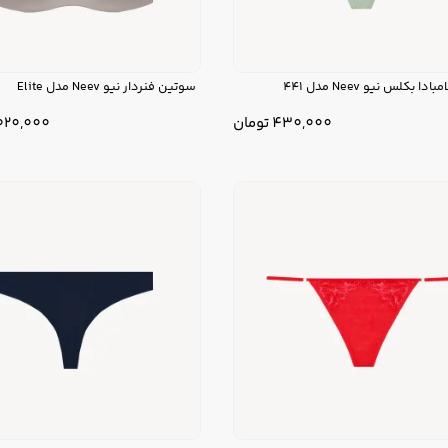
ا بکلس نیو Neev مدل 441
سوتین فنردار نیو Neev مدل Elite
430,000
تومان
020,000