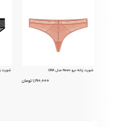
شورت زنانه نیو Neev مدل ORA
شورت زنانه
1,190,000
تومان