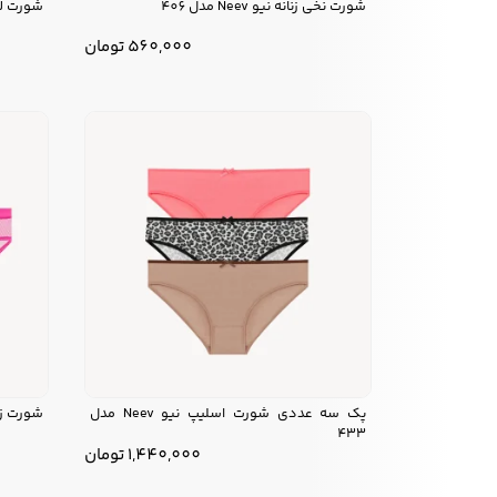
شورت نخی زنانه نیو Neev مدل 406
شورت لامباد
560,000
تومان
پک سه عددی شورت اسلیپ نیو Neev مدل
شورت زنانه نیو
433
1,440,000
تومان