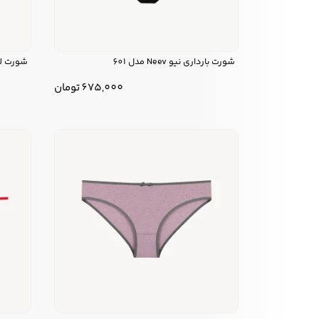
شورت بارداری نیو Neev مدل 601
شورت لامباد
675,000
تومان