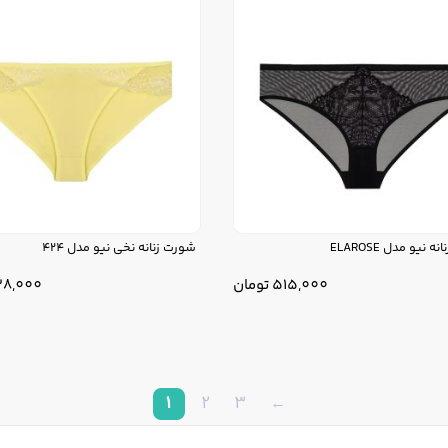
 نیو مدل ELAROSE
شورت زنانه نخی نیو مدل 424
515,000
تومان
8,000
1
2
3
←