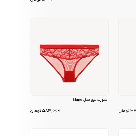
شورت نیو مدل Muge
37
تومان
583,000
تومان