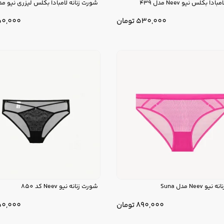
ا بکلس نیو Neev مدل 439
شورت زنانه لامبادا بکلس لیزری نیو مدل 01
530,000
تومان
0,000
 Neev مدل Suna
شورت زنانه نیو Neev کد 850
890,000
تومان
0,000