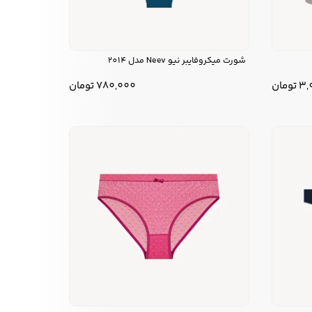
شورت میکروفایبر نیو Neev مدل 2014
3,
تومان
780,000
تومان