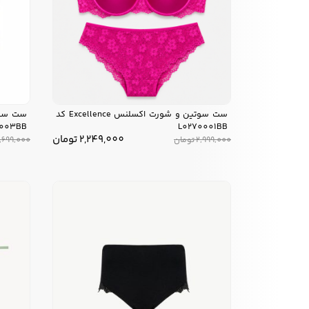
ست سوتین و شورت اکسلنس Excellence کد
0003BB
L0270001BB
2,249,000
تومان
2,999,000
تومان
,699,000