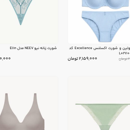
ست سوتین و شورت اکسلنس Excellence کد
شورت زنانه نیو NEEV مدل Elin
L027
2,159,000
تومان
0,000
2
تومان