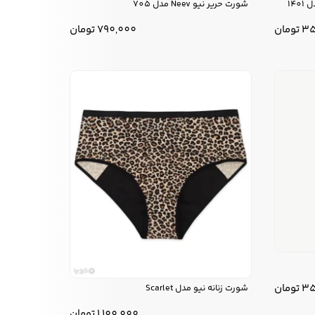
14
شورت حریر نیو Neev مدل 705
35
تومان
790,000
تومان
35
تومان
شورت زنانه نیو مدل Scarlet
1,100,000
تومان