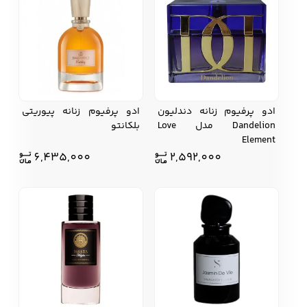
کفش مردانه
شال و کلاه مردانه
چتر مردانه
ادو پرفیوم زنانه دندلیون
ادو پرفیوم زنانه پیوریتی
لباس زیر و راحتی
لباس زیر مردانه
لباس راحتی مردانه
Dandelion مدل Love
بلکانتو
مردانه
Element
6,435,000
2,592,000