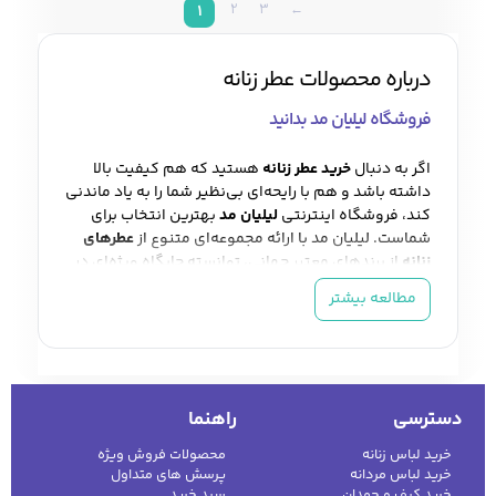
2
3
←
1
درباره محصولات عطر زنانه
فروشگاه لیلیان مد بدانید
اگر به دنبال
خرید عطر زنانه
هستید که هم کیفیت بالا
داشته باشد و هم با رایحه‌ای بی‌نظیر شما را به یاد ماندنی
کند، فروشگاه اینترنتی
لیلیان مد
بهترین انتخاب برای
شماست. لیلیان مد با ارائه مجموعه‌ای متنوع از
عطرهای
زنانه
از برندهای معتبر جهانی، توانسته جایگاه ویژه‌ای در
بین علاقه‌مندان به دنیای عطر و ادکلن به دست آورد. یکی
مطالعه بیشتر
از ویژگی‌های منحصربه‌فرد لیلیان مد، تنوع بالای
عطرهاست. از رایحه‌های شیرین و گلی گرفته تا بوهای
گرم و چوبی، در این فروشگاه هر زنی می‌تواند عطر
موردعلاقه خود را پیدا کند. همچنین، امکان مقایسه
قیمت و مطالعه توضیحات کامل هر محصول، به شما
دسترسی
راهنما
کمک می‌کند بهترین تصمیم را برای
خرید عطر زنانه
بگیرید. در بخش
عطرهای زنانه لیلیان مد
، برندهایی مانند
خرید لباس زنانه
محصولات فروش ویژه
ویوا
،
تن فور اور
و
پیراسی
جایگاه ویژه‌ای دارند. تمامی
خرید لباس مردانه
پرسش های متداول
محصولات با تضمین اصالت و بهترین قیمت عرضه
خرید کیف و چمدان
سبد خرید