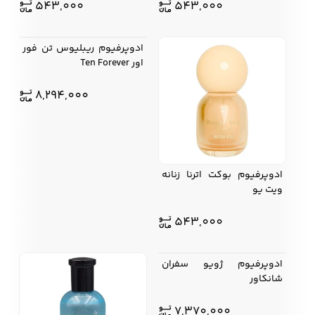
543,000
543,000
ادوپرفیوم ریبلیوس تن فور
اور Ten Forever
8,294,000
ادوپرفیوم بوکت اترنا زنانه
ویت یو
543,000
ادوپرفیوم ژویو سفران
شانکاور
7,370,000