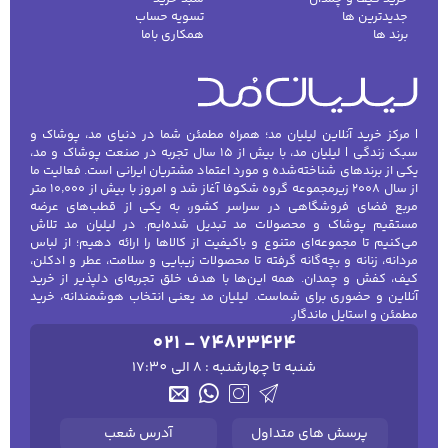
جدیدترین ها
تسویه حساب
می‌شوند. علاوه بر این، ارسال سریع و بسته‌بندی حرفه‌ای
برند ها
همکاری باما
از دیگر مزایای خرید از لیلیان مد است. اگر به دنبال یک
هدیه خاص برای عزیزانتان هستید یا می‌خواهید با
رایحه‌ای دلنشین جذاب‌تر از همیشه ظاهر شوید، همین
حالا به فروشگاه اینترنتی لیلیان مد سر بزنید و از مجموعه
فوق‌العاده
عطرهای زنانه
دیدن کنید. با لیلیان مد،
| مرکز خرید آنلاین لیلیان مد؛ همراه مطمئن شما در دنیای مد، پوشاک و
تجربه‌ای لذت‌بخش از خرید اینترنتی را تجربه کنید! کلمات
سبک زندگی | لیلیان مد، با بیش از ۱۵ سال تجربه در صنعت پوشاک و مد،
کلیدی: عطر زنانه، خرید عطر زنانه.
یکی از برندهای شناخته‌شده و مورد اعتماد مشتریان ایرانی است. فعالیت ما
از سال ۲۰۰۸ زیرمجموعه گروه شکوفا آغاز شد و امروز با بیش از ۱۰٬۰۰۰ متر
مربع فضای فروشگاهی در سراسر کشور، به یکی از قطب‌های عرضه
مستقیم پوشاک و محصولات مد تبدیل شده‌ایم. در لیلیان مد تلاش
می‌کنیم تا مجموعه‌ای متنوع و باکیفیت از کالاها را ارائه دهیم؛ از لباس
مردانه، زنانه و بچه‌گانه گرفته تا محصولات زیبایی و سلامت، عطر و ادکلن،
کیف، کفش و چمدان. همه این‌ها با هدف خلق تجربه‌ای دلپذیر از خرید
آنلاین و حضوری برای شماست. لیلیان مد یعنی انتخاب هوشمندانه، خرید
مطمئن و استایل ماندگار.
021 - 74823424
شنبه تا چهارشنبه : 8 الی 17:30
پرسش های متداول
آدرس شعب