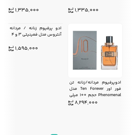
1,335,000
1,335,000
ادو پرفیوم زنانه / مردانه
آنتروس مدل فمینیتی 3 و 4
1,595,000
ادوپرفیوم مردانه/زنانه تن
فور اور Ten Forever مدل
Phenomenal حجم 100 میلی
لیتر
8,294,000