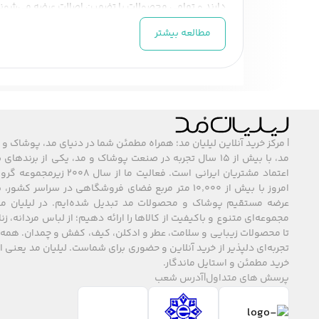
دارند و تمامی محصولات با تضمین اصالت عرضه می‌شوند
داشته باشید.
انواع ریمل زنانه
مطالعه بیشتر
ریمل حجم‌دهنده:
این ریمل‌ها برای افرادی 
حجم زیاد، مژه‌ها را ضخیم‌تر و جذاب‌تر نشان
ریمل بلندکننده:
برای کسانی که مژه‌های کوتاه
می‌کنند.
ریمل ضدآب:
اگر به دنبال ماندگاری طولانی 
چشم‌هایتان را حفظ کند.
| مرکز خرید آنلاین لیلیان مد؛ همراه مطمئن شما در دنیای مد، پوشاک و 
ریمل کرمی و تقویت‌کننده:
برخی ریمل‌ها علا
مد، با بیش از ۱۵ سال تجربه در صنعت پوشاک و مد، یکی از برند
اعتماد مشتریان ایرانی است. فعالیت ما
چرا باید ریمل زنانه را در آرایش روزانه خود داشته باشید؟
ر
امروز با بیش از ۱۰٬۰۰۰ متر مربع فضای فروشگاهی در سراسر 
ریمل می‌تواند چشم‌ها را بزرگ‌تر و بازتر نشان دهد و 
عرضه مستقیم پوشاک و محصولات مد تبدیل شده‌ایم. در لیلیان مد
ویژگی‌هایی مثل نوع برس، فرمولاسیون و نیاز خود توجه ک
مجموعه‌ای متنوع و باکیفیت از کالاها را ارائه دهیم؛ از لباس مردانه، زنا
اگر به دنبال ریملی با ماندگاری بالا هستید، ریمل‌های
تا محصولات زیبایی و سلامت، عطر و ادکلن، کیف، کفش و چمدان. همه 
مورد نظر خود را از مجموعه ما خریداری کنید و تجربه‌ای تاز
تجربه‌ای دلپذیر از خرید آنلاین و حضوری برای شماست. لیلیان مد یعنی
خرید مطمئن و استایل ماندگار.
پرسش های متداول
|
آدرس شعب