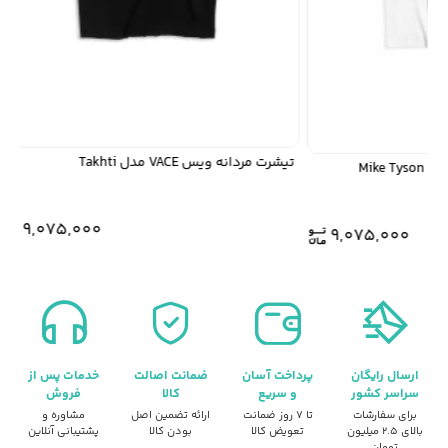
تیشرت مردانه ویس VACE مدل Takhti
9,075,000
9,075,000
ارسال رایگان
پرداخت آسان
ضمانت اصالت
خدمات پس از
سراسر کشور
و سریع
کالا
فروش
برای سفارشات
تا ۷ روز ضمانت
ارائه تضمین اصل
مشاوره و
بالای ۲.۵ میلیون
تعویض کالا
بودن کالا
پشتیبانی آنلاین
تومان