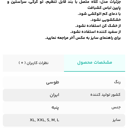
جزئیات مدل: کلاه متصل با بند قابل تنظیم، تو کرکی، سرآستین و
پایین لباس کشبافت
با دمای کم اتوکشی شود.
خشکشویی نشود.
کفش مردانه
شال و کلاه مردانه
چتر مردانه
از خشک کن استفاده نشود.
از سفید کننده استفاده نشود.
برای راهنمای سایز به عکس آخر مراجعه نمایید.
لباس زیر و راحتی
لباس زیر مردانه
لباس راحتی مردانه
مردانه
مشخصات محصول
نظرات کاربران ( 0 )
طوسی
رنگ
ایران
کشور تولید کننده
پنبه
جنس
XL, XXL, S, M, L
سایز