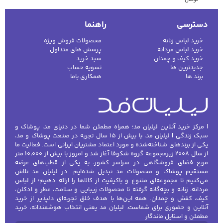
دسترسی
راهنما
خرید لباس زنانه
محصولات فروش ویژه
خرید لباس مردانه
پرسش های متداول
خرید کیف و چمدان
سبد خرید
جدیدترین ها
تسویه حساب
برند ها
همکاری باما
| مرکز خرید آنلاین لیلیان مد؛ همراه مطمئن شما در دنیای مد، پوشاک و
سبک زندگی | لیلیان مد، با بیش از ۱۵ سال تجربه در صنعت پوشاک و مد،
یکی از برندهای شناخته‌شده و مورد اعتماد مشتریان ایرانی است. فعالیت ما
از سال ۲۰۰۸ زیرمجموعه گروه شکوفا آغاز شد و امروز با بیش از ۱۰٬۰۰۰ متر
مربع فضای فروشگاهی در سراسر کشور، به یکی از قطب‌های عرضه
مستقیم پوشاک و محصولات مد تبدیل شده‌ایم. در لیلیان مد تلاش
می‌کنیم تا مجموعه‌ای متنوع و باکیفیت از کالاها را ارائه دهیم؛ از لباس
مردانه، زنانه و بچه‌گانه گرفته تا محصولات زیبایی و سلامت، عطر و ادکلن،
کیف، کفش و چمدان. همه این‌ها با هدف خلق تجربه‌ای دلپذیر از خرید
آنلاین و حضوری برای شماست. لیلیان مد یعنی انتخاب هوشمندانه، خرید
مطمئن و استایل ماندگار.