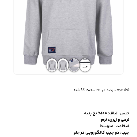
زیبایی و سلامت
شلوارک مردانه
ژاکت و پلیور مردانه
شلوار کتان مردانه
خانه و آشپزخانه
شلوار جین مردانه
شلوار پارچه ای
شلوار اسلش مردانه
مردانه
🔥
5 فروش در هفته گذشته
👀
564 بازدید در ۲۴ ساعت گذشته
سویشرت و هودی
اکسسوری مردانه
پوشت مردانه
مردانه
جنس الیاف: 100% نخ پنبه
نرمی و زبری: نرم
کیف مردانه
کیف پول و جاکارتی
کمربند مردانه
ضخامت: متوسط
مردانه
جیب: دو جیب کانگورویی در جلو