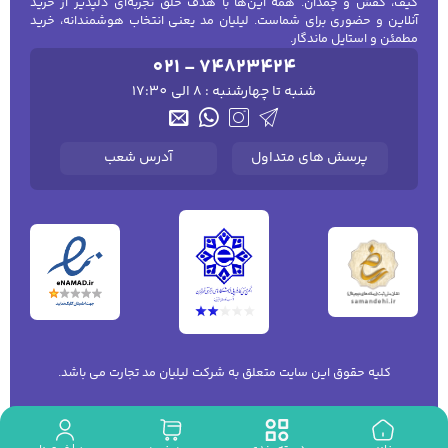
کیف، کفش و چمدان. همه این‌ها با هدف خلق تجربه‌ای دلپذیر از خرید
آنلاین و حضوری برای شماست. لیلیان مد یعنی انتخاب هوشمندانه، خرید
مطمئن و استایل ماندگار.
021 - 74823424
شنبه تا چهارشنبه : 8 الی 17:30
پرسش های متداول
آدرس شعب
کلیه حقوق این سایت متعلق به شرکت لیلیان مد تجارت می باشد.