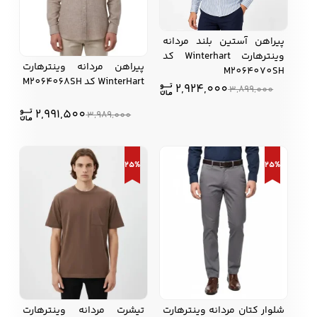
پیراهن آستین بلند مردانه
وینترهارت Winterhart کد
پیراهن مردانه وينترهارت
M2064070SH
WinterHart کد M2064068SH
2,924,000
3,899,000
2,991,500
3,989,000
25%
25%
شلوار کتان مردانه وينترهارت
تیشرت مردانه وينترهارت