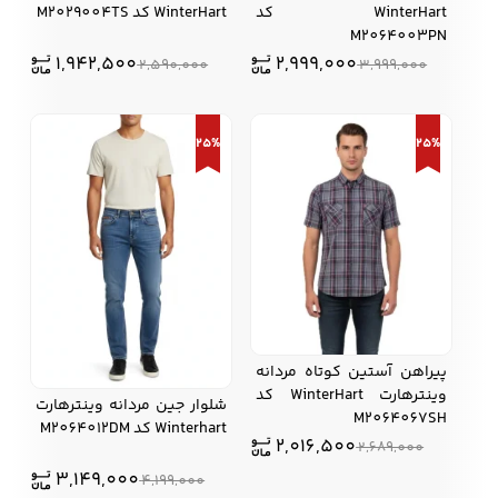
WinterHart کد
WinterHart کد M2029004TS
M2064003PN
1,942,500
2,999,000
2,590,000
3,999,000
25%
25%
پيراهن آستين كوتاه مردانه
وينترهارت WinterHart کد
شلوار جین مردانه وینترهارت
M2064067SH
Winterhart کد M2064012DM
2,016,500
2,689,000
3,149,000
4,199,000