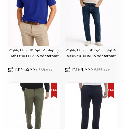
شلوار مردانه وینترهارت
پولوشرت مردانه وینترهارت
Winterhart کد M2064010DM
Winterhart کد M2029001TP
2,241,500
3,149,000
2,989,000
4,199,000
25%
25%