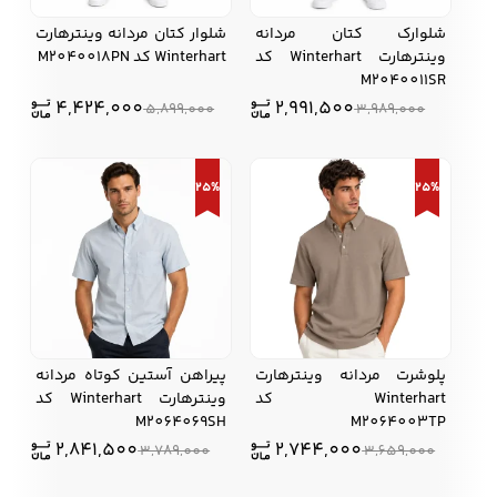
شلوارک کتان مردانه
شلوار کتان مردانه وینترهارت
وینترهارت Winterhart کد
Winterhart کد M2040018PN
M2040011SR
4,424,000
2,991,500
5,899,000
3,989,000
25%
25%
پلوشرت مردانه وینترهارت
پیراهن آستین کوتاه مردانه
Winterhart کد
وینترهارت Winterhart کد
M2064069SH
M2064003TP
2,841,500
2,744,000
3,789,000
3,659,000