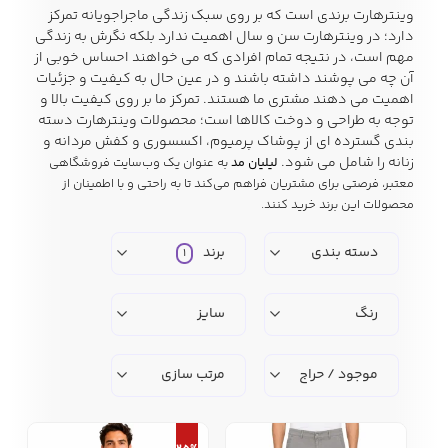
وینترهارت
برندی است که بر روی سبک زندگی ماجراجویانه تمرکز
دارد؛ در وینترهارت سن و سال اهمیت ندارد بلکه نگرش به زندگی
مهم است، در نتیجه تمام افرادی که می خواهند احساس خوبی از
زیبایی و سلامت
آن چه می پوشند داشته باشند و در عین حال به کیفیت و جزئیات
شلوارک مردانه
ژاکت و پلیور مردانه
شلوار کتان مردانه
اهمیت می دهند مشتری ما هستند. تمرکز ما بر روی کیفیت بالا و
توجه به طراحی و دوخت کالاها است؛ محصولات وینترهارت دسته
بندی گسترده ای از پوشاک پرمیوم، اکسسوری و کفش مردانه و
خانه و آشپزخانه
زنانه را شامل می شود.
لیلیان مد
به عنوان یک وب‌سایت فروشگاهی
شلوار جین مردانه
شلوار پارچه ای
شلوار اسلش مردانه
معتبر، فرصتی برای مشتریان فراهم می‌کند تا به راحتی و با اطمینان از
مردانه
محصولات این برند خرید کنند.
دسته بندی
برند
1
سویشرت و هودی
اکسسوری مردانه
پوشت مردانه
رنگ
سایز
مردانه
موجود / حراج
مرتب سازی
کیف مردانه
کیف پول و جاکارتی
کمربند مردانه
مردانه