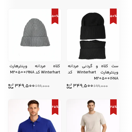
50%
50%
ست کلاه و گردنی مردانه
کلاه مردانه وینترهارت
وینترهارت Winterhart کد
Winterhart کد M2050019NA
M2050016NA
349,500
349,500
699,000
699,000
25%
25%