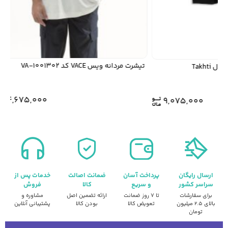
تیشرت مردانه ویس VACE کد VA-1001302
4,675,000
9,075,000
ارسال رایگان
پرداخت آسان
ضمانت اصالت
خدمات پس از
سراسر کشور
و سریع
کالا
فروش
برای سفارشات
تا ۷ روز ضمانت
ارائه تضمین اصل
مشاوره و
بالای ۲.۵ میلیون
تعویض کالا
بودن کالا
پشتیبانی آنلاین
تومان