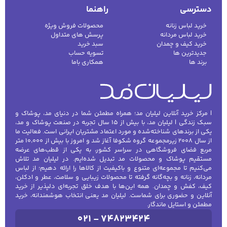
دسترسی
راهنما
خرید لباس زنانه
محصولات فروش ویژه
خرید لباس مردانه
پرسش های متداول
خرید کیف و چمدان
سبد خرید
جدیدترین ها
تسویه حساب
برند ها
همکاری باما
| مرکز خرید آنلاین لیلیان مد؛ همراه مطمئن شما در دنیای مد، پوشاک و
سبک زندگی | لیلیان مد، با بیش از ۱۵ سال تجربه در صنعت پوشاک و مد،
یکی از برندهای شناخته‌شده و مورد اعتماد مشتریان ایرانی است. فعالیت ما
از سال ۲۰۰۸ زیرمجموعه گروه شکوفا آغاز شد و امروز با بیش از ۱۰٬۰۰۰ متر
مربع فضای فروشگاهی در سراسر کشور، به یکی از قطب‌های عرضه
مستقیم پوشاک و محصولات مد تبدیل شده‌ایم. در لیلیان مد تلاش
می‌کنیم تا مجموعه‌ای متنوع و باکیفیت از کالاها را ارائه دهیم؛ از لباس
مردانه، زنانه و بچه‌گانه گرفته تا محصولات زیبایی و سلامت، عطر و ادکلن،
کیف، کفش و چمدان. همه این‌ها با هدف خلق تجربه‌ای دلپذیر از خرید
آنلاین و حضوری برای شماست. لیلیان مد یعنی انتخاب هوشمندانه، خرید
مطمئن و استایل ماندگار.
021 - 74823424