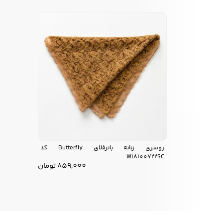
روسری زنانه باترفلای Butterfly کد
W18100722SC
859,000
تومان