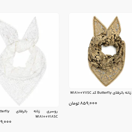
لای Butterfly کد W18100711SC
859,000
تومان
W18100718SC
9,000