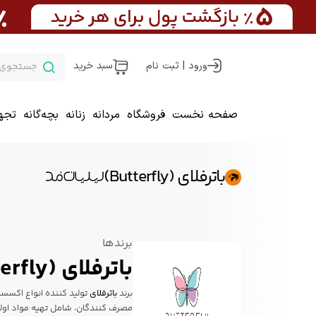
ورود | ثبت نام
سبد خرید
صفحه نخست
فروشگاه
مردانه
زنانه
بچه‌گانه
تجه
باترفلای (Butterfly)
برندها
باترفلای (Butterfly)
برند
باترفلای
مصرف کنندگان، شامل تهیه مواد اولی