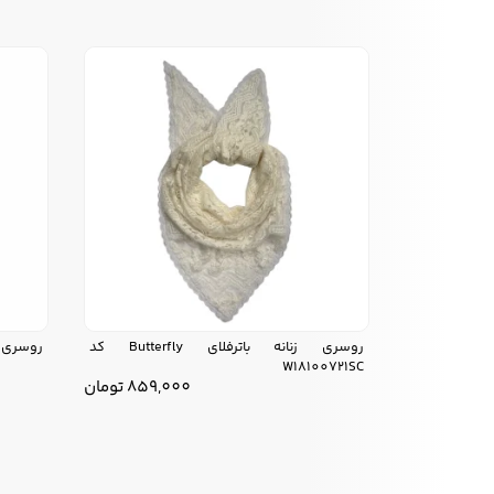
روسری زنانه باترفلای Butterfly کد
روسری زنانه باترف
W18100721SC
859,000
تومان