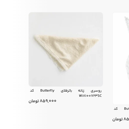
روسری زنانه باترفلای Butterfly کد
W18100723SC
859,000
تومان
روسری زنانه باترفلای Butterfly کد
85
تومان