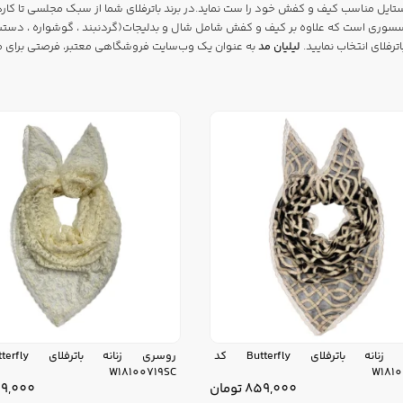
 استایل مناسب کیف و کفش خود را ست نماید.در برند باترفلای شما از سبک مجلسی تا کا
کسسوری است که علاوه بر کیف و کفش شامل شال و بدلیجات(گردنبند ، گوشواره ، دستبند
رفلای انتخاب نمایید.
لیلیان مد
به عنوان یک وب‌سایت فروشگاهی معتبر، فرصتی برای مشتر
روسری زنانه باترفلای Butterfly کد
W18100719SC
W1810
859,000
تومان
9,000