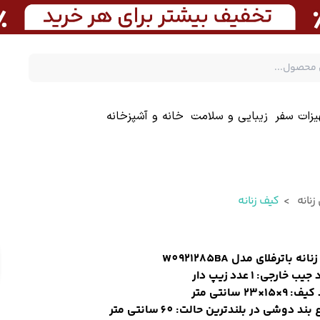
یزات سفر
زیبایی و سلامت
خانه و آشپزخانه
نانه
کیف زنانه
نه باترفلای مدل W0921285BA
ب خارجی: 1 عدد زیپ دار
×15×23 سانتی متر
بند دوشی در بلندترین حالت: 60 سانتی متر