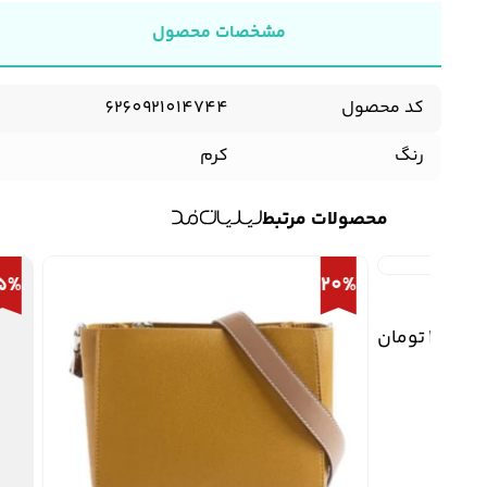
مشخصات محصول
کد محصول
6260921014744
رنگ
کرم
محصولات مرتبط
25%
20%
1,90
تومان