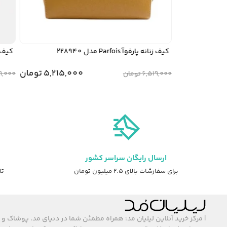
کیف زنانه پارفوآ Parfois مدل 228940
کیف موبایل زن
قیمت
قیمت
5,215,000
تومان
6,519,000
تومان
249,000
اصلی:
فعلی:
5,215,000 تو
بود.
ارسال رایگان سراسر کشور
برای سفارشات بالای ۲.۵ میلیون تومان
تا ۷ روز ضمانت ت
| مرکز خرید آنلاین لیلیان مد؛ همراه مطمئن شما در دنیای مد، پوشاک و 