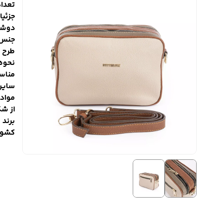
تعداد 
جزئیا
دوشی
جنس 
طرح ف
نحوه
مناسب
سایر 
مواد 
از شک
برند 
کشور 