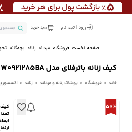
ورود | ثبت نام
سبد خرید
صفحه نخست
فروشگاه
مردانه
زنانه
بچه‌گانه
تجه
کیف زنانه باترفلای مدل W0921285BA
خانه
فروشگاه
پوشاک زنانه و مردانه
زنانه
اکسسوری ز
50%
کیف زنا
تعداد جی
ابعاد کیف: 9
ارتفاع 