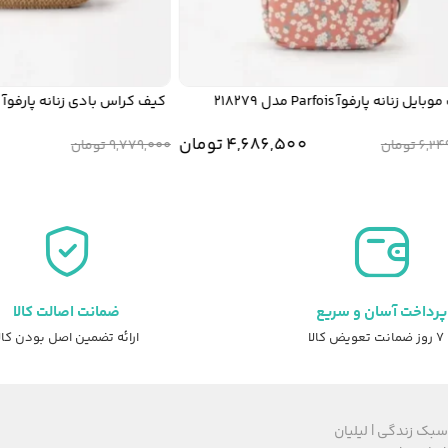
انه پارفوآ Parfois مدل 218279
کیف کراس بادی زنانه پارفوآ Parfois مدل 221776
قیمت
قیمت
4,686,500
تومان
00
6,
تومان
9,779,000
تومان
اصلی:
فعلی:
مان.
6,519,000 تومان
4,686,500 تومان.
6,249,000 تومان
بود.
پرداخت آسان و سریع
ضمانت اصالت کالا
عویض کالا
ارائه تضمین اصل بودن کال
سبک زندگی | لیلیان