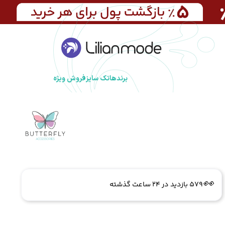
برندها
تک سایز
فروش ویژه
🔥
5 فروش در هفته گذشته
👀
579 بازدید در ۲۴ ساعت گذشته