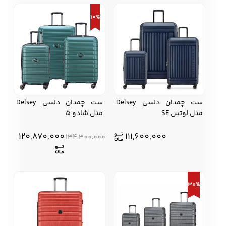
10%
ست چمدان دلسی Delsey
ست چمدان دلسی Delsey
مدل لوتس SE
مدل شادو 5
120,870,000
111,600,000
134,300,000
30%