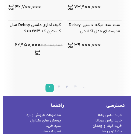
42,700,000
73,900,000
ست سه تیکه دلسی Delsey
کیف اداری دلسی Delesy مدل
50%
مدرسه ای مدل آکادمی
کاستین کد 6002163
22,950,000
39,000,000
45,900,000
2
3
4
←
1
دسترسی
راهنما
خرید لباس زنانه
محصولات فروش ویژه
خرید لباس مردانه
پرسش های متداول
خرید کیف و چمدان
سبد خرید
جدیدترین ها
تسویه حساب