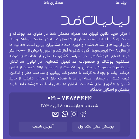
برند ها
همکاری باما
| مرکز خرید آنلاین لیلیان مد؛ همراه مطمئن شما در دنیای مد، پوشاک و
سبک زندگی | لیلیان مد، با بیش از ۱۵ سال تجربه در صنعت پوشاک و مد،
یکی از برندهای شناخته‌شده و مورد اعتماد مشتریان ایرانی است. فعالیت ما
از سال ۲۰۰۸ زیرمجموعه گروه شکوفا آغاز شد و امروز با بیش از ۱۰٬۰۰۰ متر
مربع فضای فروشگاهی در سراسر کشور، به یکی از قطب‌های عرضه
مستقیم پوشاک و محصولات مد تبدیل شده‌ایم. در لیلیان مد تلاش
می‌کنیم تا مجموعه‌ای متنوع و باکیفیت از کالاها را ارائه دهیم؛ از لباس
مردانه، زنانه و بچه‌گانه گرفته تا محصولات زیبایی و سلامت، عطر و ادکلن،
کیف، کفش و چمدان. همه این‌ها با هدف خلق تجربه‌ای دلپذیر از خرید
آنلاین و حضوری برای شماست. لیلیان مد یعنی انتخاب هوشمندانه، خرید
مطمئن و استایل ماندگار.
021 - 74823424
شنبه تا چهارشنبه : 8 الی 17:30
پرسش های متداول
آدرس شعب