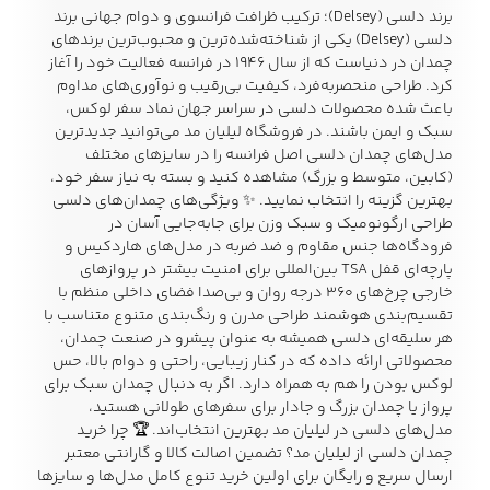
برند دلسی (Delsey)؛ ترکیب ظرافت فرانسوی و دوام جهانی برند
دلسی (Delsey) یکی از شناخته‌شده‌ترین و محبوب‌ترین برندهای
چمدان در دنیاست که از سال ۱۹۴۶ در فرانسه فعالیت خود را آغاز
زیبایی و سلامت
کرد. طراحی منحصربه‌فرد، کیفیت بی‌رقیب و نوآوری‌های مداوم
شلوارک مردانه
ژاکت و پلیور مردانه
شلوار کتان مردانه
باعث شده محصولات دلسی در سراسر جهان نماد سفر لوکس،
سبک و ایمن باشند. در فروشگاه لیلیان مد می‌توانید جدیدترین
مدل‌های چمدان دلسی اصل فرانسه را در سایزهای مختلف
خانه و آشپزخانه
(کابین، متوسط و بزرگ) مشاهده کنید و بسته به نیاز سفر خود،
شلوار جین مردانه
شلوار پارچه ای
شلوار اسلش مردانه
بهترین گزینه را انتخاب نمایید. ✨ ویژگی‌های چمدان‌های دلسی
مردانه
طراحی ارگونومیک و سبک وزن برای جابه‌جایی آسان در
فرودگاه‌ها جنس مقاوم و ضد ضربه در مدل‌های هاردکیس و
پارچه‌ای قفل TSA بین‌المللی برای امنیت بیشتر در پروازهای
خارجی چرخ‌های ۳۶۰ درجه روان و بی‌صدا فضای داخلی منظم با
تقسیم‌بندی هوشمند طراحی مدرن و رنگ‌بندی متنوع متناسب با
سویشرت و هودی
اکسسوری مردانه
پوشت مردانه
هر سلیقه‌ای دلسی همیشه به عنوان پیشرو در صنعت چمدان،
مردانه
محصولاتی ارائه داده که در کنار زیبایی، راحتی و دوام بالا، حس
لوکس بودن را هم به همراه دارد. اگر به دنبال چمدان سبک برای
پرواز یا چمدان بزرگ و جادار برای سفرهای طولانی هستید،
مدل‌های دلسی در لیلیان مد بهترین انتخاب‌اند. 🏆 چرا خرید
کیف مردانه
کیف پول و جاکارتی
کمربند مردانه
چمدان دلسی از لیلیان مد؟ تضمین اصالت کالا و گارانتی معتبر
مردانه
ارسال سریع و رایگان برای اولین خرید تنوع کامل مدل‌ها و سایزها