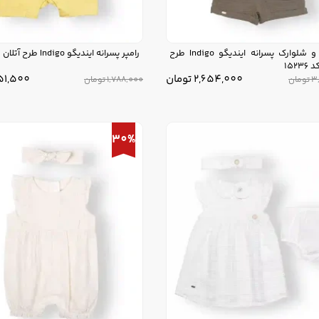
پیراهن و شلوارک پسرانه ایندیگو Indigo طرح
رامپر پسرانه ایندیگو Indigo طرح آتلان کد 15203
1523
2,654,000
تومان
251,500
3
تومان
1,788,000
تومان
30%