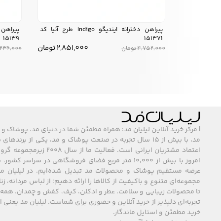
پیراهن دخترانه ایندیگو Indigo طرح آنیا کد
15139
151371
2,851,000
تومان
4,752,000
تومان
,236,000
| مرکز خرید آنلاین لیلیان مد؛ همراه مطمئن شما در دنیای مد، پوشاک و 
مد، با بیش از ۱۵ سال تجربه در صنعت پوشاک و مد، یکی از برند
اعتماد مشتریان ایرانی است. فعالیت ما
امروز با بیش از ۱۰٬۰۰۰ متر مربع فضای فروشگاهی در سراسر 
عرضه مستقیم پوشاک و محصولات مد تبدیل شده‌ایم. در لیلیان مد
مجموعه‌ای متنوع و باکیفیت از کالاها را ارائه دهیم؛ از لباس مردانه، زنا
تا محصولات زیبایی و سلامت، عطر و ادکلن، کیف، کفش و چمدان. همه 
تجربه‌ای دلپذیر از خرید آنلاین و حضوری برای شماست. لیلیان مد یعنی
خرید مطمئن و استایل ماندگار.