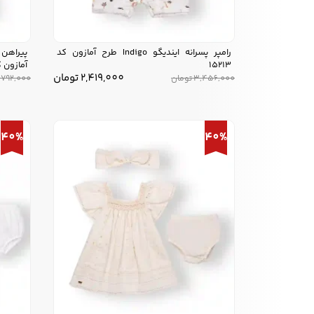
رامپر پسرانه ایندیگو Indigo طرح آمازون کد
15213
آمازون کد 6
2,419,000
تومان
3,456,000
تومان
,792,000
40%
40%