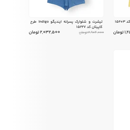
تیشرت و شلوارک پسرانه ایندیگو Indigo طرح
کاپیتان کد 15227
1,
تومان
2,032,500
تومان
2,904,000
تومان