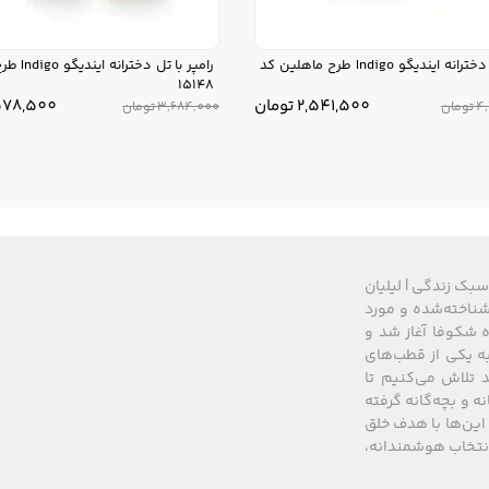
پیراهن دخترانه ایندیگو Indigo طرح ماهلین کد
رامپر با تل د
15148
2,541,500
تومان
578,500
4
تومان
3,684,000
تومان
سبک زندگی | لیلیان
های شناخته‌شده و مورد
 از سال ۲۰۰۸ زیرمجموعه گروه شکوفا آغاز شد و
کشور، به یکی از قطب‌های
 تلاش می‌کنیم تا
نه و بچه‌گانه گرفته
این‌ها با هدف خلق
 انتخاب هوشمندانه،