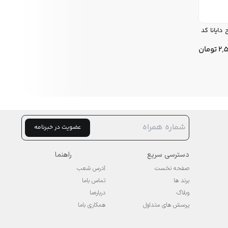
خترانه ایندیگو Indigo طرح دایانا کد
2,
تومان
عضویت در خبرنامه
دسترسی سریع
راهنما
صفحه نخست
آدرس شعب
برند ها
تماس باما
وبلاگ
درباره‌ما
پرسش های متداول
همکاری باما