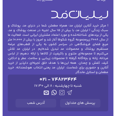
سبک و رنگ‌های شدید، پوشش کامل‌تری روی
لب‌ها ایجاد می‌کنند. به سرعت خشک شده و
ماندگاری بالایی دارند، بنابراین گزینه‌ای عالی
برای روزهای طولانی هستند.
| مرکز خرید آنلاین لیلیان مد؛ همراه مطمئن شما در دنیای مد، پوشاک و
سبک زندگی | لیلیان مد، با بیش از ۱۵ سال تجربه در صنعت پوشاک و مد،
رژ لب جامد
: رژ لب‌های جامد، کلاسیک و
یکی از برندهای شناخته‌شده و مورد اعتماد مشتریان ایرانی است. فعالیت ما
همیشه محبوب هستند. با طیف گسترده‌ای از
از سال ۲۰۰۸ زیرمجموعه گروه شکوفا آغاز شد و امروز با بیش از ۱۰٬۰۰۰ متر
رنگ‌ها و بافت‌های متفاوت، رژ لب جامد برای
مربع فضای فروشگاهی در سراسر کشور، به یکی از قطب‌های عرضه
مستقیم پوشاک و محصولات مد تبدیل شده‌ایم. در لیلیان مد تلاش
استفاده روزانه و آرایش‌های رسمی گزینه‌ای
می‌کنیم تا مجموعه‌ای متنوع و باکیفیت از کالاها را ارائه دهیم؛ از لباس
عالی است.
مردانه، زنانه و بچه‌گانه گرفته تا محصولات زیبایی و سلامت، عطر و ادکلن،
کیف، کفش و چمدان. همه این‌ها با هدف خلق تجربه‌ای دلپذیر از خرید
رژ لب براق
: این نوع رژ لب‌ها به لب‌ها حجم
آنلاین و حضوری برای شماست. لیلیان مد یعنی انتخاب هوشمندانه، خرید
داده و درخششی خاص ایجاد می‌کنند. انتخابی
مطمئن و استایل ماندگار.
مناسب برای افرادی که دوست دارند
021 - 74823424
لب‌هایشان جذاب و براق باشد.
شنبه تا چهارشنبه : 8 الی 17:30
رژ لب مات
: این نوع رژ لب‌ها به شما ظاهری
مات و شیک می‌دهند و برای کسانی که
پرسش های متداول
آدرس شعب
می‌خواهند به آرایش خود جلوه‌ای خاص و
متفاوت ببخشند، مناسب هستند.