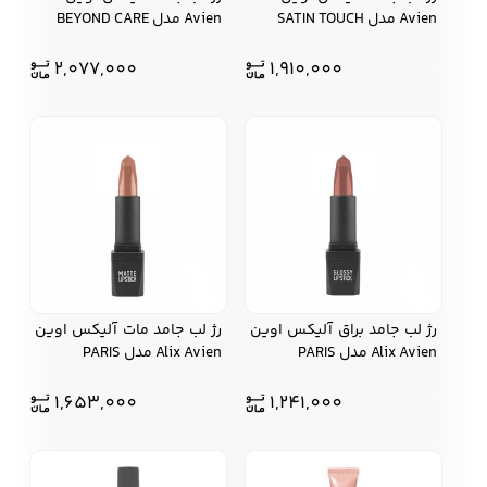
Avien مدل SATIN TOUCH
Avien مدل BEYOND CARE
زیبایی و سلامت
2,077,000
1,910,000
شلوارک مردانه
ژاکت و پلیور مردانه
شلوار کتان مردانه
خانه و آشپزخانه
شلوار جین مردانه
شلوار پارچه ای
شلوار اسلش مردانه
مردانه
سویشرت و هودی
اکسسوری مردانه
پوشت مردانه
رژ لب جامد براق آلیکس اوین
رژ لب جامد مات آلیکس اوین
مردانه
Alix Avien مدل PARIS
Alix Avien مدل PARIS
1,653,000
1,241,000
کیف مردانه
کیف پول و جاکارتی
کمربند مردانه
مردانه