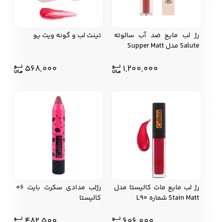
رژ لب مایع ضد آب سالوته
تینت لب و گونه ویت یو
Salute مدل Supper Matt
568,000
1,200,000
رژ لب مایع مات کالیستا مدل
رژلب مدادی سکرت بایت 06
Stain Matt شماره L90
کالیستا
482,500
606,000