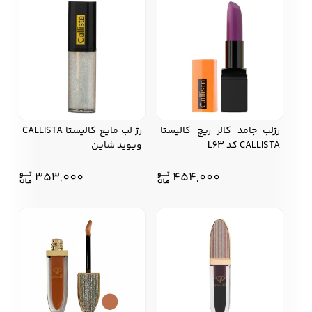
رژلب جامد کالر ریچ کالیستا
رژ لب مایع کالیستا CALLISTA
CALLISTA کد L63
ویوید شاین
353,000
454,000