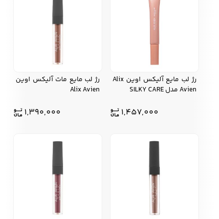
کفش مردانه
شال و کلاه مردانه
چتر مردانه
رژ لب مایع آلیکس اوین Alix
رژ لب مایع مات آلیکس اوین
لباس زیر و راحتی
لباس زیر مردانه
لباس راحتی مردانه
Avien مدل SILKY CARE
Alix Avien
مردانه
1,390,000
1,457,000