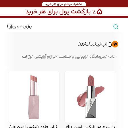
مشاهده همه محصولات
رژ لب
مردانه
خانه
/
فروشگاه
/
زیبایی و سلامت
/
لوازم آرایشی
/
رژ لب
تیشرت مردانه
پیراهن مردانه
پولوشرت مردانه
زنانه
بارانی مردانه
پالتو مردانه
بلوز مردانه
بچه‌گانه
تجهیزات سفر
جوراب مردانه
کت مردانه
کاپشن و پافر مردانه
رژ لب جامد آلیکس اوین Alix
رژ لب جامد آلیکس اوین Alix