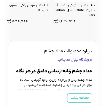
خط چشم ماژیکی ضد آب
خط چشم مویی رنگی یوفوریا
سالوته Salute مدل Carbon
کالیستا
Black
550,700
1,426,590
درباره محصولات مداد چشم
فروشگاه لیلیان مد بدانید
مداد چشم زنانه: زیبایی دقیق در هر نگاه
مداد چشم یکی از پرطرفدارترین لوازم آرایشی است که
برای طراحی و تاکید بر چشم‌ها استفاده می‌شود. با
داشتن فرمولاسیونی نرم و روان، مداد چشم‌ها به راحتی
به پوست اطراف چشم‌ها می‌لغزند و طراحی دقیقی ایجاد
مطالعه بیشتر
می‌کنند. این محصول می‌تواند چشمان شما را برجسته
کرده و به آن‌ها جلوه‌ای خاص ببخشد. برندهای مطرحی