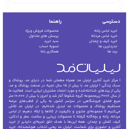
همچون
کالیستا
و
کوزارت
دراین مجموعه حضور دارند و
تمامی محصولات با تضمین اصالت عرضه می‌شوند. یکی از
دلایل محبوبیت لیلیان مد، توضیحات جامع و تخصصی در
دسترسی
راهنما
مورد هر محصول است که به شما کمک می‌کند بهترین
انتخاب را داشته باشید.
انواع مداد چشم
خرید لباس زنانه
محصولات فروش ویژه
مداد چشم معمولی:
این مدادها برای طراحی
خرید لباس مردانه
پرسش های متداول
خرید کیف و چمدان
سبد خرید
خط چشم دقیق و خوش‌فرم بر روی پلک بالا یا
جدیدترین ها
تسویه حساب
پایین استفاده می‌شوند. آنها اغلب به رنگ‌های
برند ها
همکاری باما
مختلف و با بافت نرم و قابل انعطاف عرضه
می‌شوند.
مداد چشم ضدآب:
برای کسانی که نیاز به دوام
بیشتر دارند، این مدادها طراحی شده‌اند تا در
| مرکز خرید آنلاین لیلیان مد؛ همراه مطمئن شما در دنیای مد، پوشاک و
برابر عرق، آب و شرایط مرطوب مقاوم باشند.
سبک زندگی | لیلیان مد، با بیش از ۱۵ سال تجربه در صنعت پوشاک و مد،
یکی از برندهای شناخته‌شده و مورد اعتماد مشتریان ایرانی است. فعالیت ما
بهترین انتخاب برای استفاده در طول روزهای
از سال ۲۰۰۸ زیرمجموعه گروه شکوفا آغاز شد و امروز با بیش از ۱۰٬۰۰۰ متر
داغ یا محیط‌های مرطوب.
مربع فضای فروشگاهی در سراسر کشور، به یکی از قطب‌های عرضه
مستقیم پوشاک و محصولات مد تبدیل شده‌ایم. در لیلیان مد تلاش
مداد چشم رنگی:
برای کسانی که می‌خواهند
می‌کنیم تا مجموعه‌ای متنوع و باکیفیت از کالاها را ارائه دهیم؛ از لباس
چشمان خود را با رنگ‌های مختلف و شاداب‌تر
مردانه، زنانه و بچه‌گانه گرفته تا محصولات زیبایی و سلامت، عطر و ادکلن،
کیف، کفش و چمدان. همه این‌ها با هدف خلق تجربه‌ای دلپذیر از خرید
بسازند، مدادهای چشم رنگی می‌توانند
آنلاین و حضوری برای شماست. لیلیان مد یعنی انتخاب هوشمندانه، خرید