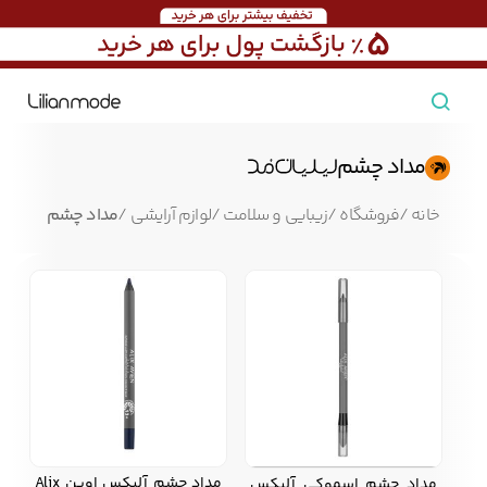
مشاهده همه محصولات
مداد چشم
مردانه
خانه
/
فروشگاه
/
زیبایی و سلامت
/
لوازم آرایشی
/
مداد چشم
تیشرت مردانه
پیراهن مردانه
پولوشرت مردانه
زنانه
بارانی مردانه
پالتو مردانه
بلوز مردانه
بچه‌گانه
تجهیزات سفر
جوراب مردانه
کت مردانه
کاپشن و پافر مردانه
مداد چشم آلیکس اوین Alix
مداد چشم اسموکی آلیکس