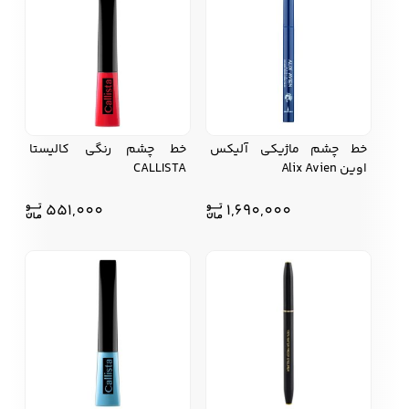
کفش مردانه
شال و کلاه مردانه
چتر مردانه
خط چشم ماژیکی آلیکس
خط چشم رنگی کالیستا
لباس زیر و راحتی
لباس زیر مردانه
لباس راحتی مردانه
اوین Alix Avien
CALLISTA
مردانه
551,000
1,690,000