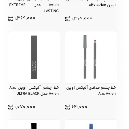
Avien مدل EXTREME
اوین Alix Avien
LASTING
زیبایی و سلامت
1,369,000
1,369,000
شلوارک مردانه
ژاکت و پلیور مردانه
شلوار کتان مردانه
خانه و آشپزخانه
شلوار جین مردانه
شلوار پارچه ای
شلوار اسلش مردانه
مردانه
سویشرت و هودی
اکسسوری مردانه
پوشت مردانه
خط چشم مدادی آلیکس اوین
خط چشم آلیکس اوین Alix
مردانه
Alix Avien
Avien مدل ULTRA BLACK
1,070,000
621,000
کیف مردانه
کیف پول و جاکارتی
کمربند مردانه
مردانه