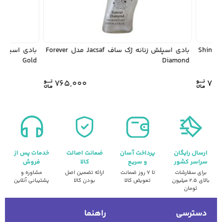
بادی اسپلش زنانه ژک ساف Jacsaf مدل Shine
بادی اسپلش زنانه ژک ساف Jacsaf مدل Forever
Gold
Diamond
765,000
76
ارسال رایگان
پرداخت آسان
ضمانت اصالت
خدمات پس از
سراسر کشور
و سریع
کالا
فروش
برای سفارشات
تا ۷ روز ضمانت
ارائه تضمین اصل
مشاوره و
بالای ۲.۵ میلیون
تعویض کالا
بودن کالا
پشتیبانی آنلاین
تومان
دسترسی
راهنما