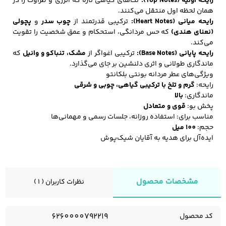
رایحه اولیه (Top Notes):
نت‌های گیاهی تازه که انرژی و طراوت را در
همان لحظه اول منتقل می‌کنند.
رایحه میانی (Heart Notes):
ترکیبی قدرتمند از
چوب سدر
و
پچولی
(نعنای هندی)
که حس مردانگی، استحکام و عمق شخصیت را تقویت
می‌کند.
رایحه پایانی (Base Notes):
ترکیبی اغواگر از
مشک، تنباکو و وانیل
که
ماندگاری طولانی و اثری دلنشین بر جای می‌گذارد.
ویژگی‌های عطر مردانه بونتی بلکانتو
رایحه:
گرم و تلخ با ترکیبی گیاهی، چوبی و شرقی
ماندگاری:
بالا
پخش بو:
قوی و متعادل
مناسب برای: استفاده روزانه، جلسات رسمی و مهمانی‌ها
حجم:
100 میل
ایده‌آل برای هدیه به آقایان شیک‌پوش
مشخصات محصول
نظرات کاربران ( 1 )
6260000792219
کد محصول