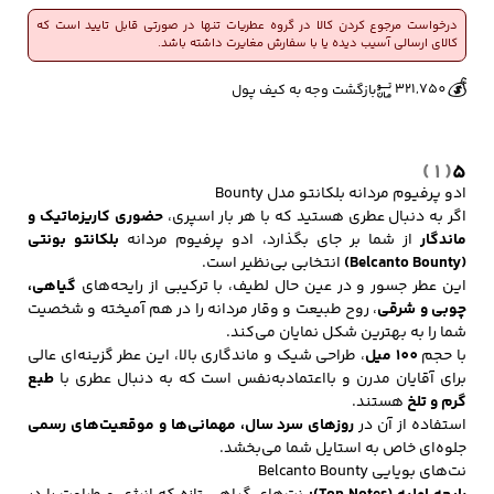
درخواست مرجوع کردن کالا در گروه عطریات تنها در صورتی قابل تایید است که
کالای ارسالی آسیب دیده یا با سفارش مغایرت داشته باشد.
🔥
👀
2 فروش در هفته گذشته
256 بازدید در ۲۴ ساعت گذشته
کفش مردانه
شال و کلاه مردانه
چتر مردانه
💰
321,750
بازگشت وجه به کیف پول
( 1 )
5
لباس زیر و راحتی
لباس زیر مردانه
لباس راحتی مردانه
ادو پرفیوم مردانه بلکانتو مدل Bounty
مردانه
اگر به دنبال عطری هستید که با هر بار اسپری،
حضوری کاریزماتیک و
ماندگار
از شما بر جای بگذارد، ادو پرفیوم مردانه
بلکانتو بونتی
(Belcanto Bounty)
انتخابی بی‌نظیر است.
این عطر جسور و در عین حال لطیف، با ترکیبی از رایحه‌های
گیاهی،
چوبی و شرقی
، روح طبیعت و وقار مردانه را در هم آمیخته و شخصیت
شما را به بهترین شکل نمایان می‌کند.
با حجم
100 میل
، طراحی شیک و ماندگاری بالا، این عطر گزینه‌ای عالی
برای آقایان مدرن و بااعتمادبه‌نفس است که به دنبال عطری با
طبع
گرم و تلخ
هستند.
استفاده از آن در
روزهای سرد سال، مهمانی‌ها و موقعیت‌های رسمی
جلوه‌ای خاص به استایل شما می‌بخشد.
نت‌های بویایی Belcanto Bounty