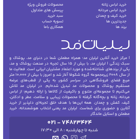
خرید لباس زنانه
محصولات فروش ویژه
خرید لباس مردانه
پرسش های متداول
خرید کیف و چمدان
سبد خرید
جدیدترین ها
تسویه حساب
برند ها
همکاری باما
| مرکز خرید آنلاین لیلیان مد؛ همراه مطمئن شما در دنیای مد، پوشاک و
سبک زندگی | لیلیان مد، با بیش از ۱۵ سال تجربه در صنعت پوشاک و مد،
یکی از برندهای شناخته‌شده و مورد اعتماد مشتریان ایرانی است. فعالیت ما
از سال ۲۰۰۸ زیرمجموعه گروه شکوفا آغاز شد و امروز با بیش از ۱۰٬۰۰۰ متر
مربع فضای فروشگاهی در سراسر کشور، به یکی از قطب‌های عرضه
مستقیم پوشاک و محصولات مد تبدیل شده‌ایم. در لیلیان مد تلاش
می‌کنیم تا مجموعه‌ای متنوع و باکیفیت از کالاها را ارائه دهیم؛ از لباس
مردانه، زنانه و بچه‌گانه گرفته تا محصولات زیبایی و سلامت، عطر و ادکلن،
کیف، کفش و چمدان. همه این‌ها با هدف خلق تجربه‌ای دلپذیر از خرید
آنلاین و حضوری برای شماست. لیلیان مد یعنی انتخاب هوشمندانه، خرید
مطمئن و استایل ماندگار.
021 - 74823424
شنبه تا چهارشنبه : 8 الی 17:30