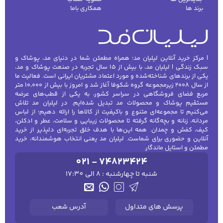
برند ها
همکاری باما
| مرکز خرید آنلاین لیلیان مد؛ همراه مطمئن شما در دنیای مد، پوشاک و
سبک زندگی | لیلیان مد، با بیش از ۱۵ سال تجربه در صنعت پوشاک و مد،
یکی از برندهای شناخته‌شده و مورد اعتماد مشتریان ایرانی است. فعالیت ما
از سال ۲۰۰۸ زیرمجموعه گروه شکوفا آغاز شد و امروز با بیش از ۱۰٬۰۰۰ متر
مربع فضای فروشگاهی در سراسر کشور، به یکی از قطب‌های عرضه
مستقیم پوشاک و محصولات مد تبدیل شده‌ایم. در لیلیان مد تلاش
می‌کنیم تا مجموعه‌ای متنوع و باکیفیت از کالاها را ارائه دهیم؛ از لباس
مردانه، زنانه و بچه‌گانه گرفته تا محصولات زیبایی و سلامت، عطر و ادکلن،
کیف، کفش و چمدان. همه این‌ها با هدف خلق تجربه‌ای دلپذیر از خرید
آنلاین و حضوری برای شماست. لیلیان مد یعنی انتخاب هوشمندانه، خرید
مطمئن و استایل ماندگار.
021 - 74823424
شنبه تا چهارشنبه : 8 الی 17:30
پرسش های متداول
آدرس شعب