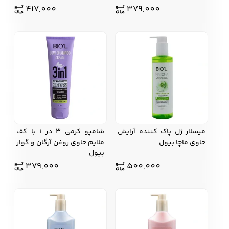
417,000
379,000
میسلار ژل پاک کننده آرایش
شامپو کرمی 3 در 1 با كف
حاوی ماچا بیول
ملايم حاوي روغن آرگان و گوار
بیول
379,000
500,000