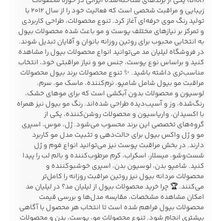
(Biol) یکی از برندهای شناخته‌شده ایرانی در حوزه محصولات
زیبایی و مراقبت شخصی است که فعالیت خود را از سال ۲۰۱۲ با
تولید رنگ موی حرفه‌ای آغاز کرد. تنوع محصولات، طراحی کاربردی
زیبایی و سلامت
و تمرکز بر نیازهای مختلف پوست و مو باعث شده محصولات بیول
به انتخابی محبوب برای روتین روزانه بانوان و آقایان تبدیل شوند.
شلوارک مردانه
ژاکت و پلیور مردانه
شلوار کتان مردانه
در فروشگاه لیلیان مد می‌توانید انواع محصولات بیول را مشاهده
کنید و براساس نوع پوست، جنس مو و نیاز مراقبتی خود، انتخاب
خانه و آشپزخانه
مناسب‌تری داشته باشید. ✨ تنوع محصولات برند بیول محصولات
مراقبت مو بیول شامل شامپو، نرم‌کننده، ماسک مو، سرم،
شلوار جین مردانه
شلوار پارچه ای
شلوار اسلش مردانه
لوسیون و محصولات بدون آبکشی است که برای موهای خشک،
مردانه
رنگ‌شده، وز و آسیب‌دیده طراحی شده‌اند. رنگ مو بیول نیز همراه
با اکسیدان، واریاسیون و محصولات روشن‌کننده، یکی از
گروه‌های تخصصی این برند محسوب می‌شود. ژل، موس، اسپری
مو و ژل واکس بیول برای حالت‌دهی و تثبیت مدل مو کاربرد
دارند. در بخش مراقبت پوست نیز می‌توانید انواع فوم و ژل
سویشرت و هودی
اکسسوری مردانه
پوشت مردانه
مردانه
شست‌وشو، میسلار، اسکراب، کرم مرطوب‌کننده و بالم لب را پیدا
کنید. شامپو بدن، لوسیون بدن، اسپری خوشبوکننده و
محصولات مردانه بیول نیز روتین مراقبت روزانه را کامل‌تر
می‌کنند. 🏆 چرا خرید محصولات بیول از لیلیان مد؟ در لیلیان مد
امکان مشاهده مشخصات، مقایسه مدل‌ها و بررسی قیمت
کیف مردانه
کیف پول و جاکارتی
کمربند مردانه
محصولات بیول فراهم شده است تا انتخاب هر محصول با آگاهی
مردانه
بیشتری انجام شود. تنوع محصولات مو، پوست، بدن و محصولات