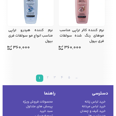
نرم کننده کالر تراپی مناسب
نرم کننده هیدرو تراپی
موهای رنگ شده سولفات
مناسب انواع مو سولفات فری
فری بیول
بیول
360,000
360,000
2
3
4
5
←
1
دسترسی
راهنما
خرید لباس زنانه
محصولات فروش ویژه
خرید لباس مردانه
پرسش های متداول
خرید کیف و چمدان
سبد خرید
جدیدترین ها
تسویه حساب