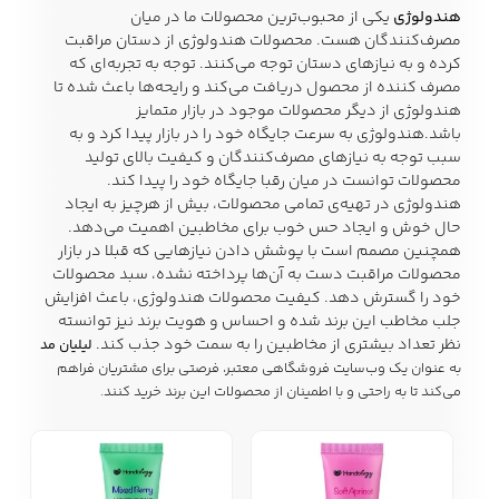
هندولوژی
یکی از محبوب‌ترین محصولات ما در میان
مصرف‌کنندگان هست. محصولات هندولوژی از دستان مراقبت
کرده و به نیازهای دستان توجه می‌کنند. توجه به تجربه‌ای که
زیبایی و سلامت
مصرف کننده از محصول دریافت می‌کند و رایحه‌ها باعث شده تا
شلوارک مردانه
ژاکت و پلیور مردانه
شلوار کتان مردانه
هندولوژی از دیگر محصولات موجود در بازار متمایز
باشد.هندولوژی به سرعت جایگاه خود را در بازار پیدا کرد و به
سبب توجه به نیازهای مصرف‌کنندگان و کیفیت بالای تولید
خانه و آشپزخانه
محصولات توانست در میان رقبا جایگاه خود را پیدا کند.
شلوار جین مردانه
شلوار پارچه ای
شلوار اسلش مردانه
هندولوژی در تهیه‌ی تمامی محصولات، بیش از هرچیز به ایجاد
مردانه
حال خوش و ایجاد حس خوب برای مخاطبین اهمیت می‌دهد.
همچنین مصمم است با پوشش دادن نیازهایی که قبلا در بازار
محصولات مراقبت دست به آن‌ها پرداخته نشده، سبد محصولات
خود را گسترش دهد. کیفیت محصولات هندولوژی، باعث افزایش
جلب مخاطب این برند شده و احساس و هویت برند نیز توانسته
سویشرت و هودی
اکسسوری مردانه
پوشت مردانه
نظر تعداد بیشتری از مخاطبین را به سمت خود جذب کند.
لیلیان مد
مردانه
به عنوان یک وب‌سایت فروشگاهی معتبر، فرصتی برای مشتریان فراهم
می‌کند تا به راحتی و با اطمینان از محصولات این برند خرید کنند.
کیف مردانه
کیف پول و جاکارتی
کمربند مردانه
مردانه