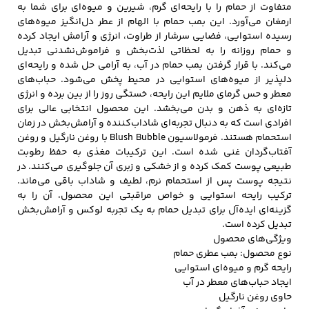
متفاوت از حمام را با رایحه‌ای گرم، شیرین و میوه‌ای برای شما به
ارمغان می‌آورد. این بمب حمام با الهام از عطر دل‌انگیز میوه‌های
رسیده استوایی، فضایی سرشار از طراوت، انرژی و آرامش ایجاد کرده
و حمام روزانه را به لحظاتی لذت‌بخش و فراموش‌نشدنی تبدیل
کفش مردانه
شال و کلاه مردانه
چتر مردانه
می‌کند. با قرار گرفتن بمب حمام در آب، به آرامی حل شده و رایحه‌ای
دلپذیر از میوه‌های استوایی در محیط پخش می‌شود. حباب‌های
معطر و حس گرمای ملایم این رایحه، خستگی روز را از بین برده و انرژی
تازه‌ای به ذهن و بدن می‌بخشد. این محصول انتخابی عالی برای
لباس زیر و راحتی
لباس زیر مردانه
لباس راحتی مردانه
افرادی است که به دنبال تجربه‌ای شاداب‌کننده و آرامش‌بخش در زمان
مردانه
استحمام هستند. فرمولاسیون Blush Bubble با روغن نارگیل و روغن
آفتاب‌گردان غنی شده است. این ترکیبات مغذی به حفظ رطوبت
طبیعی پوست کمک کرده و از خشکی و زبری آن جلوگیری می‌کنند. در
نتیجه پوست پس از استحمام نرم، لطیف و شاداب باقی می‌ماند.
ترکیب رایحه استوایی و خواص مراقبتی این محصول، آن را به
گزینه‌ای ایده‌آل برای تبدیل حمام به یک تجربه لوکس و آرامش‌بخش
تبدیل کرده است.
ویژگی‌های محصول
نوع محصول: بمب عطری حمام
رایحه گرم و میوه‌ای استوایی
ایجاد حباب‌های معطر در آب
حاوی روغن نارگیل