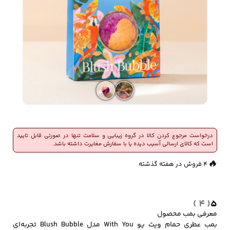
زیبایی و سلامت
شلوارک مردانه
ژاکت و پلیور مردانه
شلوار کتان مردانه
خانه و آشپزخانه
شلوار جین مردانه
شلوار پارچه ای
شلوار اسلش مردانه
مردانه
درخواست مرجوع کردن کالا در گروه زیبایی و سلامت تنها در صورتی قابل تایید
است که کالای ارسالی آسیب دیده یا با سفارش مغایرت داشته باشد.
🔥
4 فروش در هفته گذشته
سویشرت و هودی
اکسسوری مردانه
پوشت مردانه
مردانه
👀
483 بازدید در ۲۴ ساعت گذشته
( 4 )
5
کیف مردانه
کیف پول و جاکارتی
کمربند مردانه
معرفی بمب محصول
مردانه
بمب عطری حمام ویت یو With You مدل Blush Bubble تجربه‌ای