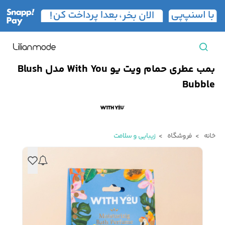
بمب عطری حمام ویت یو With You مدل Blush
مشاهده همه محصولات
Bubble
مردانه
تیشرت مردانه
پیراهن مردانه
پولوشرت مردانه
خانه
فروشگاه
زیبایی و سلامت
زنانه
بارانی مردانه
پالتو مردانه
بلوز مردانه
بچه‌گانه
تجهیزات سفر
جوراب مردانه
کت مردانه
کاپشن و پافر مردانه