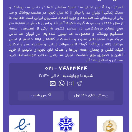
| مرکز خرید آنلاین لیلیان مد؛ همراه مطمئن شما در دنیای مد، پوشاک و
سبک زندگی | لیلیان مد، با بیش از ۱۵ سال تجربه در صنعت پوشاک و مد،
یکی از برندهای شناخته‌شده و مورد اعتماد مشتریان ایرانی است. فعالیت ما
از سال ۲۰۰۸ زیرمجموعه گروه شکوفا آغاز شد و امروز با بیش از ۱۰٬۰۰۰ متر
مربع فضای فروشگاهی در سراسر کشور، به یکی از قطب‌های عرضه
مستقیم پوشاک و محصولات مد تبدیل شده‌ایم. در لیلیان مد تلاش
می‌کنیم تا مجموعه‌ای متنوع و باکیفیت از کالاها را ارائه دهیم؛ از لباس
مردانه، زنانه و بچه‌گانه گرفته تا محصولات زیبایی و سلامت، عطر و ادکلن،
کیف، کفش و چمدان. همه این‌ها با هدف خلق تجربه‌ای دلپذیر از خرید
آنلاین و حضوری برای شماست. لیلیان مد یعنی انتخاب هوشمندانه، خرید
مطمئن و استایل ماندگار.
021 - 74823424
شنبه تا چهارشنبه : 8 الی 17:30
پرسش های متداول
آدرس شعب