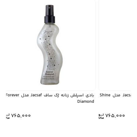
بادی اسپلش زنانه ژک ساف Jacsaf مدل Shine
بادی اسپلش زنانه ژک ساف Jacsaf مدل Forever
old
Diamond
765,000
765,000