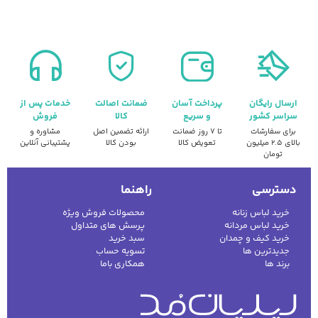
ارسال رایگان
پرداخت آسان
ضمانت اصالت
خدمات پس از
سراسر کشور
و سریع
کالا
فروش
برای سفارشات
تا ۷ روز ضمانت
ارائه تضمین اصل
مشاوره و
بالای ۲.۵ میلیون
تعویض کالا
بودن کالا
پشتیبانی آنلاین
تومان
دسترسی
راهنما
خرید لباس زنانه
محصولات فروش ویژه
خرید لباس مردانه
پرسش های متداول
خرید کیف و چمدان
سبد خرید
جدیدترین ها
تسویه حساب
برند ها
همکاری باما