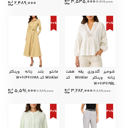
3,535,000
4,419,000
2,489,000
20%
30%
شومیز گلدوزی یقه هفت
مانتو بلند زنانه وینکلر
زنانه وینکلر Winkler کد
Winkler کد W0614617MA
W0614619BL
5,591,000
3,282,000
6,989,000
4,689,000
40%
30%