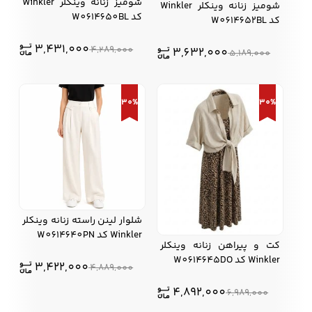
شومیز زنانه وينكلر Winkler
شومیز زنانه وینکلر Winkler
کد W0614650BL
کد W0614652BL
3,431,000
4,289,000
3,632,000
5,189,000
30%
30%
شلوار لینن راسته زنانه وینکلر
Winkler کد W0614640PN
كت و پيراهن زنانه وينكلر
Winkler کد W0614645DO
3,422,000
4,889,000
4,892,000
6,989,000