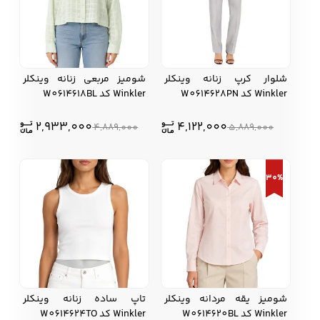
شلوار کرپ زنانه وینکلر
شومیز مربعی زنانه وینکلر
Winkler کد W0614628PN
Winkler کد W0614618BL
2,933,000
4,122,000
4,889,000
5,889,000
30%
شومیز یقه مردانه وینکلر
تاپ ساده زنانه وینکلر
Winkler کد W0614620BL
Winkler کد W0614624TO