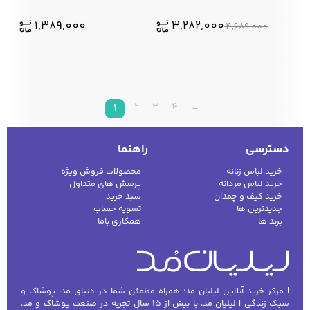
1,389,000
3,282,000
4,689,000
2
3
4
←
1
دسترسی
راهنما
خرید لباس زنانه
محصولات فروش ویژه
خرید لباس مردانه
پرسش های متداول
خرید کیف و چمدان
سبد خرید
جدیدترین ها
تسویه حساب
برند ها
همکاری باما
| مرکز خرید آنلاین لیلیان مد؛ همراه مطمئن شما در دنیای مد، پوشاک و
سبک زندگی | لیلیان مد، با بیش از ۱۵ سال تجربه در صنعت پوشاک و مد،