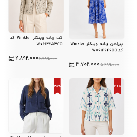
کت زنانه وینکلر Winkler کد
پیراهن زنانه وینکلر Winkler
W0614653CO
کد W0614646DO
4,892,000
6,989,000
3,702,000
5,289,000
20%
30%