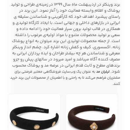
برند
وینکلر
در اردیبهشت ماه سال ١٣٩٩ در زمینه‌ی طراحی و تولید
پوشاک و اقلام وابسته فعالیت خود را آغاز نمود. این برند در
راستای پیشبرد اهداف خود که کارآفرینی و شناساندن سلیقه ی
زیبایی و سلامت
ایرانی در بازارهای داخلی و جهانی‌ است، با ایجاد کارگاه تولیدی و
شلوارک مردانه
ژاکت و پلیور مردانه
شلوار کتان مردانه
همکاری در قالب تولید برون سپار فعالیت خود را ادامه داده و
سعی بر توليد محصولات متنوع با مواد اوليه‌ی مرغوب را داشته
است. از جمله محصولات توليدي اين برند میتوان به انواع پوشاک
خانه و آشپزخانه
زنانه، اکسسوری، کیف و کفش زنانه اشاره کرد. چشم انداز وینکلر
شلوار جین مردانه
شلوار پارچه ای
شلوار اسلش مردانه
معرفی و شناساندن هر چه بیشتر طراحان و ایده پردازان ایرانی به
مردانه
مصرف کننده آگاه میباشد و امید میرود در سالهای پیش رو جزو
برندهای مطرح و ثابت قدم ایرانی در عرصه مد و پوشاک محسوب
شود.
لیلیان مد
به عنوان یک وب‌سایت فروشگاهی معتبر، فرصتی برای
مشتریان فراهم می‌کند تا به راحتی و با اطمینان از محصولات این برند خرید
کنند.
سویشرت و هودی
اکسسوری مردانه
پوشت مردانه
مردانه
کیف مردانه
کیف پول و جاکارتی
کمربند مردانه
مردانه