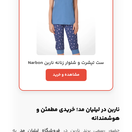
ست تیشرت و شلوار زنانه ناربن Narbon
مشاهده و خرید
ناربن در لیلیان مد؛ خریدی مطمئن و
هوشمندانه
حضور رسمی برند ناربن در
فروشگاه لیلیان مد
به