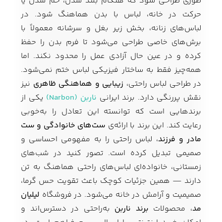
طوری طراحی شود که هنگام بلند شدن، خم شدن یا
حرکت در خانه، لباس با بدن هماهنگ شود. در
لباس‌های زنانه، بخش زیر بغل و سرشانه معمولاً با
برش‌های خاصی طراحی می‌شود تا فرم بدن را حفظ
کرده و در عین حال آزادی عمل را محدود نکند. اما
همه‌چیز فقط به ساختار فیزیکی لباس ختم نمی‌شود.
در طراحی لباس راحتی،
زیبایی و هماهنگی ظاهری
نیز
نقش پررنگی دارد. برند ایرانی
ناربن (Narbon)
یکی از
برندهایی است که توانسته این تعادل را به‌خوبی
رعایت کند. این برند با ارائه‌ی
ست‌های خانوادگی و ست
مادر و فرزند
، لباس راحتی را به مفهومی احساسی و
صمیمی تبدیل کرده است. تصور کنید در شب‌های
زمستانی، خانواده‌ای لباس‌های راحتی هماهنگ به تن
دارند — همین جزئیات کوچک باعث تقویت حس گرما،
صمیمیت و آرامش در خانه می‌شود. در فروشگاه
لیلیان
مد
، محصولات
برند ناربن
به‌راحتی در دسترس‌اند و