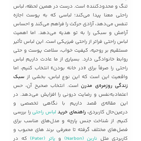
تنگ و محدودکننده است. درست در همین لحظه، لباس
راحتی معنا پیدا می‌کند؛ لباسی که به پوست اجازه
تنفس می‌دهد، آزادی حرکت را فراهم می‌کند و احساس
کفش مردانه
شال و کلاه مردانه
چتر مردانه
آرامش و سبکی را به تو هدیه می‌دهد. اما اهمیت
لباس راحتی فراتر از راحتی فیزیکی است. این لباس تأثیر
مستقیم بر روحیه، کیفیت خواب، سلامت پوست و حتی
لباس زیر و راحتی
لباس زیر مردانه
لباس راحتی مردانه
روابط خانوادگی دارد. بسیاری از ما عادت داریم لباس
مردانه
راحتی را صرفاً برای «در خانه بودن» انتخاب کنیم، اما
واقعیت این است که این نوع لباس، بخشی از
سبک
زندگی روزمره‌ی مدرن
است. انتخاب صحیح آن، حس
اعتمادبه‌نفس و رضایت درونی را افزایش می‌دهد. در
این مقاله‌ی قصد داریم با نگاهی تخصصی و
درعین‌حال کاربردی،
راهنمای خرید
لباس راحتی
را بررسی
کنیم. از شناخت جنس پارچه و مدل‌های مناسب برای
فصل‌های مختلف گرفته تا معرفی برند های محبوب و
کاربردی مثل
ناربن (Narbon)
و
پاتر (Pater)
که در