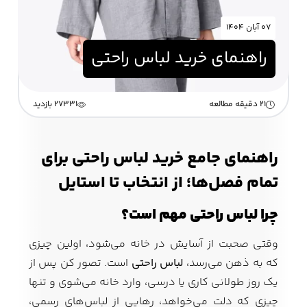
۰۷ آبان ۱۴۰۴
زیبایی و سلامت
راهنمای خرید لباس راحتی
شلوارک مردانه
ژاکت و پلیور مردانه
شلوار کتان مردانه
خانه و آشپزخانه
21 دقیقه مطالعه
27331 بازدید
شلوار جین مردانه
شلوار پارچه ای
شلوار اسلش مردانه
مردانه
راهنمای جامع خرید لباس راحتی برای
تمام فصل‌ها؛ از انتخاب تا استایل
سویشرت و هودی
اکسسوری مردانه
پوشت مردانه
چرا لباس راحتی مهم است؟
مردانه
وقتی صحبت از آسایش در خانه می‌شود، اولین چیزی
که به ذهن می‌رسد،
لباس راحتی
است. تصور کن پس از
کیف مردانه
کیف پول و جاکارتی
یک روز طولانی کاری یا درسی، وارد خانه می‌شوی و تنها
کمربند مردانه
مردانه
چیزی که دلت می‌خواهد، رهایی از لباس‌های رسمی،