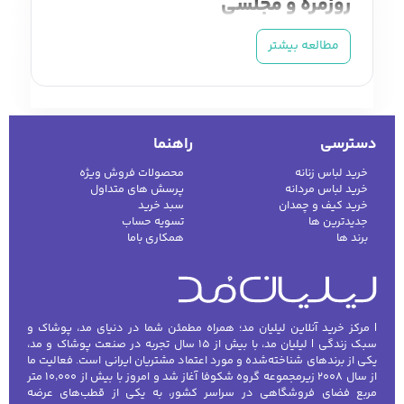
روزمره و مجلسی
شال و روسری زنانه
از مهم‌ترین اکسسوری‌ها برای
مطالعه بیشتر
تکمیل استایل روزمره، رسمی و مجلسی محسوب
می‌شوند. خرید شال و روسری زنانه با تنوع بالا این
امکان را فراهم می‌کند که بسته به سلیقه،
دسترسی
راهنما
موقعیت، فصل و نوع پوشش، بهترین انتخاب را
داشته باشید. شال و روسری زنانه در انواع
خرید لباس زنانه
محصولات فروش ویژه
خرید لباس مردانه
پرسش های متداول
ابریشمی، نخی، پلی‌استر، بزرگ، کوچک، مجلسی و
خرید کیف و چمدان
سبد خرید
روزمره موجود است و جلوه‌ای شیک و جذاب به
جدیدترین ها
تسویه حساب
برند ها
همکاری باما
استایل شما می‌بخشد. در ادامه با انواع شال و
روسری زنانه و نکات مهم خرید آن آشنا خواهید
شد تا تجربه‌ای مطمئن و رضایت‌بخش داشته
باشید.
| مرکز خرید آنلاین لیلیان مد؛ همراه مطمئن شما در دنیای مد، پوشاک و
سبک زندگی | لیلیان مد، با بیش از ۱۵ سال تجربه در صنعت پوشاک و مد،
شال و روسری زنانه روزمره
یکی از برندهای شناخته‌شده و مورد اعتماد مشتریان ایرانی است. فعالیت ما
از سال ۲۰۰۸ زیرمجموعه گروه شکوفا آغاز شد و امروز با بیش از ۱۰٬۰۰۰ متر
شال و روسری روزمره سبک، نرم و راحت هستند و
مربع فضای فروشگاهی در سراسر کشور، به یکی از قطب‌های عرضه