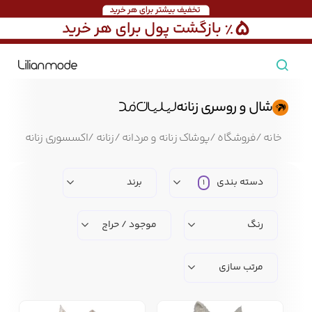
مشاهده همه محصولات
شال و روسری زنانه
مردانه
خانه
/
فروشگاه
/
پوشاک زنانه و مردانه
/
زنانه
/
اکسسوری زنانه
/
شال 
تیشرت مردانه
پیراهن مردانه
پولوشرت مردانه
دسته بندی
برند
1
زنانه
رنگ
موجود / حراج
بارانی مردانه
پالتو مردانه
بلوز مردانه
بچه‌گانه
مرتب سازی
تجهیزات سفر
جوراب مردانه
کت مردانه
کاپشن و پافر مردانه