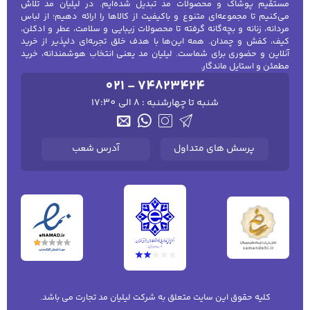
مستقیم پوشاک و محصولات مد تبدیل شده‌ایم. در لیلیان مد تلاش
مناسب استفاده روزانه، محیط شهری و دانشگاه
می‌کنیم تا مجموعه‌ای متنوع و باکیفیت از کالاها را ارائه دهیم؛ از لباس
مردانه، زنانه و بچه‌گانه گرفته تا محصولات زیبایی و سلامت، عطر و ادکلن،
می‌باشند. این مدل‌ها معمولاً از پارچه‌های سبک
کیف، کفش و چمدان. همه این‌ها با هدف خلق تجربه‌ای دلپذیر از خرید
مانند نخی و پلی‌استر تولید می‌شوند تا آزادی
آنلاین و حضوری برای شماست. لیلیان مد یعنی انتخاب هوشمندانه، خرید
مطمئن و استایل ماندگار.
حرکت و راحتی کافی داشته باشند.
021 - 74823424
مثال‌ها:
شنبه تا چهارشنبه : 8 الی 17:30
شال نخی زنانه با تی‌شرت و شلوار جین برای
استایل کژوال
پرسش های متداول
آدرس شعب
روسری پلی‌استر سبک با مانتو روزمره برای محل
کار
شال کوچک زنانه با پیراهن تابستانی و کفش
اسپرت
این مدل‌ها برای فعالیت‌های روزمره، خرید، گردش
و محیط شهری مناسب هستند و ترکیب راحتی و
کلیه حقوق این سایت متعلق به شرکت لیلیان مد تجارت می باشد.
شیک بودن را فراهم می‌کنند.