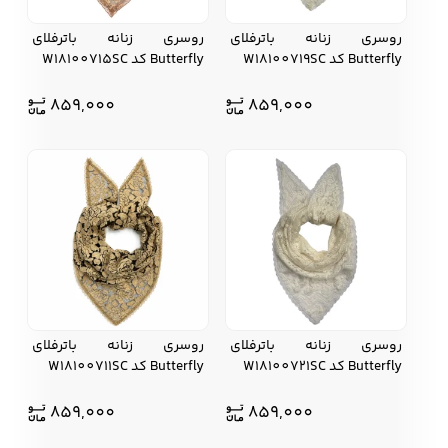
روسری زنانه باترفلای
روسری زنانه باترفلای
Butterfly کد W18100719SC
Butterfly کد W18100715SC
کفش مردانه
شال و کلاه مردانه
چتر مردانه
859,000
859,000
لباس زیر و راحتی
لباس زیر مردانه
لباس راحتی مردانه
مردانه
روسری زنانه باترفلای
روسری زنانه باترفلای
Butterfly کد W18100721SC
Butterfly کد W18100711SC
859,000
859,000