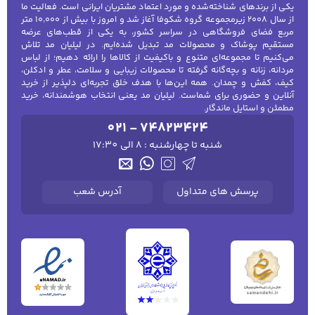
می‌دهند. این بوت‌ها می‌توانند به راحتی با هر
یکی از برندهای شناخته‌شده و مورد اعتماد مشتریان ایرانی است. فعالیت ما
از سال ۲۰۰۸ زیرمجموعه گروه شکوفا آغاز شد و امروز با بیش از ۱۰٬۰۰۰ متر
نوع استایل هماهنگ شوند.
مربع فضای فروشگاهی در سراسر کشور، به یکی از قطب‌های عرضه
بوت بلند زنانه:
این مدل‌ها پاها را کاملاً
مستقیم پوشاک و محصولات مد تبدیل شده‌ایم. در لیلیان مد تلاش
کفش مردانه
شال و کلاه مردانه
چتر مردانه
می‌کنیم تا مجموعه‌ای متنوع و باکیفیت از کالاها را ارائه دهیم؛ از لباس
پوشش می‌دهند و در روزهای سرد زمستانی
مردانه، زنانه و بچه‌گانه گرفته تا محصولات زیبایی و سلامت، عطر و ادکلن،
بهترین انتخاب هستند. همچنین می‌توانند به
کیف، کفش و چمدان. همه این‌ها با هدف خلق تجربه‌ای دلپذیر از خرید
استایل شما ظاهری بلندتر و شیک‌تر بدهند.
آنلاین و حضوری برای شماست. لیلیان مد یعنی انتخاب هوشمندانه، خرید
مطمئن و استایل ماندگار.
بوت‌های پاشنه‌دار:
برای کسانی که به دنبال
لباس زیر و راحتی
لباس زیر مردانه
لباس راحتی مردانه
021 - 74823424
مردانه
راحتی همراه با قدبلندی هستند، بوت‌های
شنبه تا چهارشنبه : 8 الی 17:30
پاشنه‌دار انتخاب مناسبی هستند. این بوت‌ها
می‌توانند ظاهری زنانه و شیک ایجاد کنند.
بوت‌های اسپرت زنانه:
اگر به دنبال راحتی
پرسش های متداول
آدرس شعب
بیشتر و تحرک بالا هستید، بوت‌های اسپرت
مناسب‌ترین گزینه برای شما خواهند بود. این
بوت‌ها علاوه بر راحتی، استایل کژوال و
جوانانه‌ای به شما می‌بخشند.
بوت‌های فانتزی و تزئینات‌دار:
برای کسانی که
به دنبال بوت‌هایی با طراحی‌های خاص و