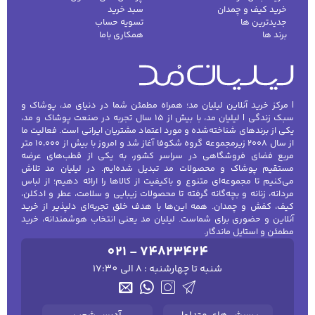
کلاه‌های بافت، اسپرت، کلاه بیسبالی و مدل‌های
خرید کیف و چمدان
سبد خرید
گرم زمستانی است که هرکدام کاربرد و استایل
جدیدترین ها
تسویه حساب
برند ها
همکاری باما
خاص خود را دارند.
شال مردانه
شال مردانه علاوه بر ایجاد گرما، نقش مهمی در
| مرکز خرید آنلاین لیلیان مد؛ همراه مطمئن شما در دنیای مد، پوشاک و
تکمیل استایل شما دارد. شال‌های بافتنی و پشمی
سبک زندگی | لیلیان مد، با بیش از ۱۵ سال تجربه در صنعت پوشاک و مد،
یکی از برندهای شناخته‌شده و مورد اعتماد مشتریان ایرانی است. فعالیت ما
برای زمستان و هوای سرد مناسب هستند و
از سال ۲۰۰۸ زیرمجموعه گروه شکوفا آغاز شد و امروز با بیش از ۱۰٬۰۰۰ متر
می‌توانند با کت، کاپشن و ژاکت ست شوند.
مربع فضای فروشگاهی در سراسر کشور، به یکی از قطب‌های عرضه
مستقیم پوشاک و محصولات مد تبدیل شده‌ایم. در لیلیان مد تلاش
شال‌های نخی و سبک برای پاییز و بهار مناسب‌اند
می‌کنیم تا مجموعه‌ای متنوع و باکیفیت از کالاها را ارائه دهیم؛ از لباس
مردانه، زنانه و بچه‌گانه گرفته تا محصولات زیبایی و سلامت، عطر و ادکلن،
و می‌توانند جلوه‌ای اسپرت و روزمره به استایل
کیف، کفش و چمدان. همه این‌ها با هدف خلق تجربه‌ای دلپذیر از خرید
بدهند. انتخاب رنگ و طول مناسب شال با توجه به
آنلاین و حضوری برای شماست. لیلیان مد یعنی انتخاب هوشمندانه، خرید
مطمئن و استایل ماندگار.
قد و نوع لباس اهمیت زیادی دارد.
021 - 74823424
کلاه مردانه
شنبه تا چهارشنبه : 8 الی 17:30
کلاه مردانه نیز علاوه بر محافظت از سر در برابر
سرما، باد و نور خورشید، بخشی از استایل شما را