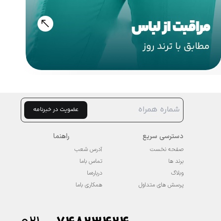
مراقبت از لباس
مطابق با ترند روز
عضویت در خبرنامه
دسترسی سریع
راهنما
صفحه نخست
آدرس شعب
برند ها
تماس باما
وبلاگ
درباره‌ما
پرسش های متداول
همکاری باما