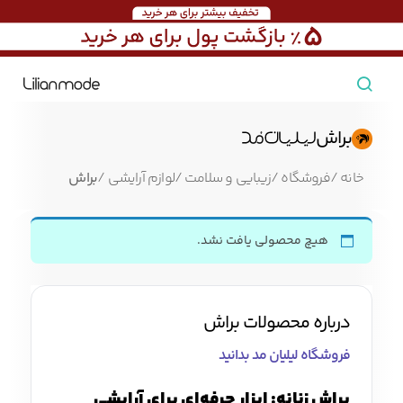
مشاهده همه محصولات
براش
مردانه
خانه
/
فروشگاه
/
زیبایی و سلامت
/
لوازم آرایشی
/
براش
تیشرت مردانه
پیراهن مردانه
پولوشرت مردانه
هیچ محصولی یافت نشد.
زنانه
بارانی مردانه
پالتو مردانه
بلوز مردانه
درباره محصولات براش
بچه‌گانه
فروشگاه لیلیان مد بدانید
تجهیزات سفر
جوراب مردانه
کت مردانه
کاپشن و پافر مردانه
براش زنانه: ابزار حرفه‌ای برای آرایشی