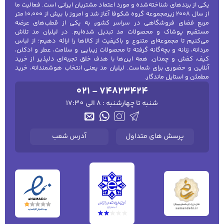
یکی از برندهای شناخته‌شده و مورد اعتماد مشتریان ایرانی است. فعالیت ما
برای اعمال رژگونه به صورت نرم و صاف است،
از سال ۲۰۰۸ زیرمجموعه گروه شکوفا آغاز شد و امروز با بیش از ۱۰٬۰۰۰ متر
به طوری که رنگ رژگونه به طور یکدست روی
مربع فضای فروشگاهی در سراسر کشور، به یکی از قطب‌های عرضه
پوست قرار می‌گیرد.
مستقیم پوشاک و محصولات مد تبدیل شده‌ایم. در لیلیان مد تلاش
کفش مردانه
شال و کلاه مردانه
چتر مردانه
می‌کنیم تا مجموعه‌ای متنوع و باکیفیت از کالاها را ارائه دهیم؛ از لباس
براش‌های کانتورینگ:
برای ایجاد سایه‌های
مردانه، زنانه و بچه‌گانه گرفته تا محصولات زیبایی و سلامت، عطر و ادکلن،
کیف، کفش و چمدان. همه این‌ها با هدف خلق تجربه‌ای دلپذیر از خرید
طبیعی روی صورت و برجسته کردن بخش‌های
آنلاین و حضوری برای شماست. لیلیان مد یعنی انتخاب هوشمندانه، خرید
خاص صورت به کار می‌روند.
مطمئن و استایل ماندگار.
لباس زیر و راحتی
لباس زیر مردانه
لباس راحتی مردانه
براش‌های سایه چشم:
با این براش‌ها
021 - 74823424
مردانه
می‌توانید سایه چشم را به طور دقیق و
شنبه تا چهارشنبه : 8 الی 17:30
یکنواخت اعمال کرده و به چشم‌ها جذابیت
بیشتری بدهید.
پرسش های متداول
آدرس شعب
چرا باید براش زنانه بخرید؟
براش‌های زنانه علاوه بر دقت و
راحتی در استفاده، به شما این امکان را می‌دهند که
آرایش خود را به راحتی به سطح حرفه‌ای برسانید. این
ابزارها نه تنها کاربردی هستند بلکه به سلامت پوست نیز
کمک می‌کنند زیرا با استفاده از آن‌ها، آرایش شما به طور
یکنواخت و بدون آسیب به پوست انجام می‌شود.
همچنین براش‌های با کیفیت، دوام طولانی دارند و شما را
از خرید‌های مکرر بی‌نیاز می‌کنند.
راهنمای انتخاب براش