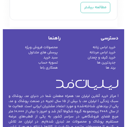
شست‌وشو، تغییرات دما، هوای خشک، نور
مطالعه بیشتر
خورشید و عوامل محیطی مختلف قرار می‌گیرد.
استفاده از کرم مناسب می‌تواند به حفظ رطوبت
پوست، کاهش احساس خشکی و ایجاد بافتی
نرم‌تر و لطیف‌تر کمک کند. بااین‌حال، تمام کرم‌ها
دسترسی
راهنما
کاربرد و فرمولاسیون یکسانی ندارند و بهتر است
خرید لباس زنانه
محصولات فروش ویژه
هر محصول براساس محل استفاده، نوع پوست و
خرید لباس مردانه
پرسش های متداول
خرید کیف و چمدان
سبد خرید
نیاز واقعی آن انتخاب شود.
جدیدترین ها
تسویه حساب
برند ها
همکاری باما
در دسته کرم دست، صورت و بدن لیلیان مد
می‌توانید انواع کرم مرطوب‌کننده، ژل‌کرم، کرم
مغذی، ضدآفتاب، بی‌بی کرم و سی‌سی کرم را
بررسی کنید. محصولات موجود برای پوست‌های
| مرکز خرید آنلاین لیلیان مد؛ همراه مطمئن شما در دنیای مد، پوشاک و
سبک زندگی | لیلیان مد، با بیش از ۱۵ سال تجربه در صنعت پوشاک و مد،
خشک، معمولی، حساس یا مستعد چربی طراحی
یکی از برندهای شناخته‌شده و مورد اعتماد مشتریان ایرانی است. فعالیت ما
شده‌اند و از نظر بافت، ترکیبات و میزان
از سال ۲۰۰۸ زیرمجموعه گروه شکوفا آغاز شد و امروز با بیش از ۱۰٬۰۰۰ متر
مربع فضای فروشگاهی در سراسر کشور، به یکی از قطب‌های عرضه
رطوبت‌رسانی با یکدیگر تفاوت دارند.
مستقیم پوشاک و محصولات مد تبدیل شده‌ایم. در لیلیان مد تلاش
می‌کنیم تا مجموعه‌ای متنوع و باکیفیت از کالاها را ارائه دهیم؛ از لباس