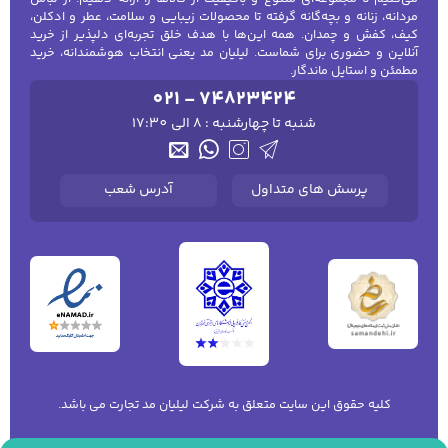
تفاوت کرم دست، صورت و بدن
مردانه، زنانه و بچه‌گانه گرفته تا محصولات زیبایی و سلامت، عطر و ادکلن،
کیف، کفش و چمدان. همه این‌ها با هدف خلق تجربه‌ای دلپذیر از خرید
چیست؟
آنلاین و حضوری برای شماست. لیلیان مد یعنی انتخاب هوشمندانه، خرید
مطمئن و استایل ماندگار.
کرم دست
021 - 74823424
شنبه تا چهارشنبه : 8 الی 17:30
پوست دست به دلیل شست‌وشوی مکرر و تماس
با آب و مواد شوینده ممکن است زودتر دچار
خشکی و احساس کشیدگی شود. کرم دست
پرسش های متداول
آدرس شعب
معمولاً بافتی دارد که برای استفاده روزانه و
تمدید در طول روز مناسب باشد.
هنگام انتخاب کرم دست بهتر است به سرعت
جذب، میزان چربی باقی‌مانده روی پوست و
ترکیبات محصول توجه کنید. افرادی که مرتب با
رایانه، تلفن همراه یا ابزارهای مختلف کار می‌کنند،
معمولاً بافت‌های سبک‌تر و زودجذب را ترجیح
کلیه حقوق این سایت متعلق به شرکت لیلیان مد تجارت می باشد.
می‌دهند.