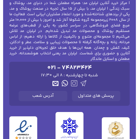
روغن‌ها و واکس‌های مخصوص ضروری است.
| مرکز خرید آنلاین لیلیان مد؛ همراه مطمئن شما در دنیای مد، پوشاک و
این محصولات نه تنها زیبایی سطح را افزایش
سبک زندگی | لیلیان مد، با بیش از ۱۵ سال تجربه در صنعت پوشاک و مد،
یکی از برندهای شناخته‌شده و مورد اعتماد مشتریان ایرانی است. فعالیت ما
می‌دهند بلکه از ترک خوردگی و خشکی چرم
از سال ۲۰۰۸ زیرمجموعه گروه شکوفا آغاز شد و امروز با بیش از ۱۰٬۰۰۰ متر
جلوگیری می‌کنند.
کفش مردانه
شال و کلاه مردانه
چتر مردانه
مربع فضای فروشگاهی در سراسر کشور، به یکی از قطب‌های عرضه
مستقیم پوشاک و محصولات مد تبدیل شده‌ایم. در لیلیان مد تلاش
اسپری‌های ضد آب
: اگر از کیف یا کفش‌های
می‌کنیم تا مجموعه‌ای متنوع و باکیفیت از کالاها را ارائه دهیم؛ از لباس
خود در روزهای بارانی استفاده می‌کنید،
مردانه، زنانه و بچه‌گانه گرفته تا محصولات زیبایی و سلامت، عطر و ادکلن،
اسپری‌های ضد آب به شما کمک می‌کنند تا از
کیف، کفش و چمدان. همه این‌ها با هدف خلق تجربه‌ای دلپذیر از خرید
لباس زیر و راحتی
لباس زیر مردانه
لباس راحتی مردانه
آنلاین و حضوری برای شماست. لیلیان مد یعنی انتخاب هوشمندانه، خرید
نفوذ رطوبت و آسیب به جنس محصولاتتان
مردانه
مطمئن و استایل ماندگار.
جلوگیری کنید. این اسپری‌ها خاصیت ضد لکه
021 - 74823424
و آب‌گریز دارند.
شنبه تا چهارشنبه : 8 الی 17:30
چرا باید از این محصولات استفاده کنید؟
مراقبت و تمیز
کردن منظم کیف و کفش، عمر مفید آن‌ها را افزایش
می‌دهد و از هزینه‌های تعویض و تعمیر جلوگیری می‌کند.
پرسش های متداول
آدرس شعب
این محصولات نه تنها از آسیب‌های محیطی مثل باران و
خاک محافظت می‌کنند بلکه ظاهر و رنگ اولیه آن‌ها را
حفظ کرده و از تغییرات ناخواسته جلوگیری می‌کنند.
راهنمای انتخاب محصولات مراقبت و تمیز کننده کیف و
کفش
برای انتخاب بهترین محصول مراقبتی، ابتدا باید
جنس کیف یا کفش خود را بشناسید. برای کیف‌های چرمی