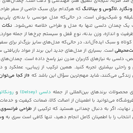
ی روان ۳۶۰ درجه و بدنه‌ی ضد ضربه، نتیجه‌ی تلفیق هنر، مهندسی و دقت است.
ونگارد
،لاگوس و
بینالانگ
که هرکدام برای سبک خاصی از سفر طراحی ش
قه و شیک‌پوش است، در حالی‌که مدل مونسی با بدنه‌ی پلی‌پروپ
اب یک چمدان دلسی تنها به مدل و طراحی خلاصه نمی‌شود.
نکات مه
ظرفیت و اندازه، وزن بدنه، نوع قفل و سیستم چرخ‌ها از جمله مواردی
تاه و سبک ایده‌آل‌اند، در حالی‌که مدل‌های سایز بزرگ‌تر برای سفر
ت‌محیطی
است. بسیاری از مدل‌های جدید این برند از مواد بازیافت
نقص، دلسی به نیازهای کاربران مدرن نیز پاسخ داده است. چمدان‌های
و راحتی بیشتری تجربه کنید. همین ترکیب از زیبایی، عملکرد و 
ن زندگی می‌کنند، شاید مهم‌ترین سؤال این باشد که
«از کجا می‌توا
‌ی محصولات برندهای بین‌المللی از جمله
دلسی (Delsey)
و
رونکاتو (cato
فروشگاه می‌توانید با اطمینان از اصالت کالا، ضمانت کیفیت و خد
ر نهایت، اگر به دنبال چمدانی هستید که ترکیبی از
طراحی فرانسوی،
 انتخاب را با اطمینان کامل انجام دهید، تنها کافی است سری به
وب