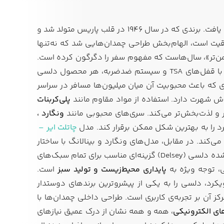
نمی‌توان یافت. برندی که در سال ۱۹۴۶ در قلب پاریس متولد شد و
اقیت است، الهام‌بخش طراحی چمدان‌هایی شد که نه‌تنها
یمن‌تر»، سال‌هاست که مفهوم سفر را دگرگون کرده است.
محصولات این برند، حاصل تلفیق مهندسی پیشرفته و ذوق هنری فرانسوی‌اند. از چمدان‌های فوق‌سبک گرفته تا مدل‌هایی با قفل‌های TSA و سیستم ضدضربه، هر محصول دلسی
 چیزی که باعث محبوبیت آن میان میلیون‌ها مسافر در سراسر
‌اش شهرت دارد. استفاده از مواد مقاوم مانند
پلی‌کربنات
ونگارد ،
د را به بهترین شکل ممکن برقرار کند. مدل
چاتلت ایر –
کند. در مقابل، مدل‌های ونگارد و بینالانگ با ساختار
مقاوم‌تر و فناوری ضدضربه، برای سفرهای طولانی و شرایط سخت‌تر طراحی شده‌اند. همین تنوع و هوشمندی در طراحی باعث شده دلسی (Delsey) گزینه‌ای مناسب برای تمام سبک‌های
ی، توجه ویژه به
پایداری محیط‌زیست و تولید سبز
است.
یکرد، دلسی را به یکی از پیشروترین برندهای دوستدار
 برندهای جهانی متمایز می‌کند، تمرکز آن بر تجربه‌ی کاربری است. طراحی داخلی چمدان‌ها با
، همه و همه نشان از درک عمیق نیازهای