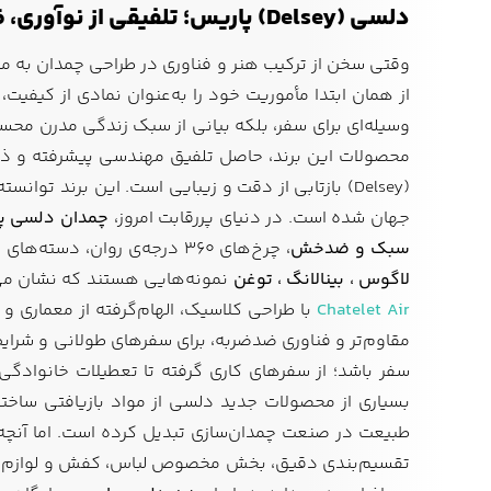
دلسی (Delsey) پاریس؛ تلفیقی از نوآوری، ظرافت و اصالت فرانسوی
وقتی سخن از ترکیب هنر و فناوری در طراحی چمدان به میا
از همان ابتدا مأموریت خود را به‌عنوان نمادی از کیفی
وسیله‌ای برای سفر، بلکه بیانی از سبک زندگی مدرن مح
(Delsey) بازتابی از دقت و زیبایی است. این برند ت
جهان شده است. در دنیای پررقابت امروز،
چمدان دلسی پ
سبک و ضدخش
، چرخ‌های ۳۶۰ درجه‌ی روان، دسته‌های تلسکوپی ارگونومیک و سیستم توزیع وزن هوشمند، سفر را آسان‌تر و لذت‌بخش‌تر می‌کند. سری‌های محبوبی مانند
لاگوس ، بینالانگ ، توغن
نمونه‌هایی هستند که نشان م
Chatelet Air
با طراحی کلاسیک، الهام‌گرفته از معماری و
سفر باشد؛ از سفرهای کاری گرفته تا تعطیلات خانوادگی 
بسیاری از محصولات جدید دلسی از مواد بازیافتی ساخته
تقسیم‌بندی دقیق، بخش مخصوص لباس، کفش و لوازم جا