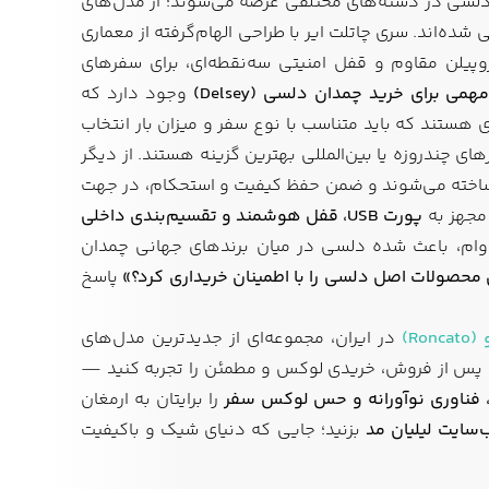
 چمدان‌های دلسی در دسته‌های مختلفی عرضه می‌شوند؛ از مدل‌های
ده‌اند. سری چاتلت ایر با طراحی الهام‌گرفته از معماری
یلن مقاوم و قفل امنیتی سه‌نقطه‌ای، برای سفرهای
می برای خرید چمدان دلسی (Delsey)
وجود دارد که
 هستند که باید متناسب با نوع سفر و میزان بار انتخاب
های چندروزه یا بین‌المللی بهترین گزینه هستند. از دیگر
ی ساخته می‌شوند و ضمن حفظ کیفیت و استحکام، در جهت
 مجهز به
پورت USB، قفل هوشمند و تقسیم‌بندی داخلی
دوام، باعث شده دلسی در میان برندهای جهانی چمدان
ن محصولات اصل دلسی را با اطمینان خریداری کرد؟»
پاسخ
Ron)
در ایران، مجموعه‌ای از جدیدترین مدل‌های
مات پس از فروش، خریدی لوکس و مطمئن را تجربه کنید —
 فناوری نوآورانه و حس لوکس سفر
را برایتان به ارمغان
‌سایت لیلیان مد
بزنید؛ جایی که دنیای شیک و باکیفیت