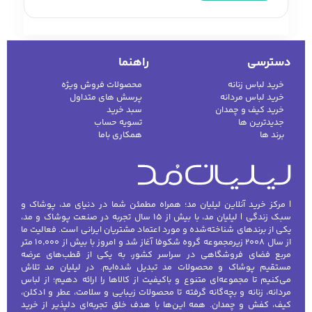
آقایان است که در فصول مختلف سال و
موقعیت‌های متفاوت قابل استفاده است. خرید
بلوز مردانه با تنوع بالا این امکان را می‌دهد که
دسترسی
راهنما
بسته به سلیقه، فرم بدن و موقعیت، بهترین مدل
را انتخاب کنید. بلوز مردانه در انواع یقه‌دار، ساده،
خرید لباس زنانه
محصولات فروش ویژه
خرید لباس مردانه
پرسش های متداول
طرح‌دار، بافتنی و اسپرت موجود است و جلوه‌ای
خرید کیف و چمدان
سبد خرید
شیک، راحت و جذاب به استایل شما می‌بخشد.
جدیدترین ها
تسویه حساب
برند ها
همکاری باما
بلوز مردانه روزمره
مدل‌های روزمره سبک و راحت هستند و مناسب
استفاده روزانه، محل کار غیررسمی یا دانشگاه
| مرکز خرید آنلاین لیلیان مد؛ همراه مطمئن شما در دنیای مد، پوشاک و
می‌باشند. این بلوزها معمولاً از الیاف سبک و
سبک زندگی | لیلیان مد، با بیش از ۱۵ سال تجربه در صنعت پوشاک و مد،
یکی از برندهای شناخته‌شده و مورد اعتماد مشتریان ایرانی است. فعالیت ما
تنفس‌پذیر تولید می‌شوند تا آزادی حرکت و راحتی
از سال ۲۰۰۸ زیرمجموعه گروه شکوفا آغاز شد و امروز با بیش از ۱۰٬۰۰۰ متر
بیشتری داشته باشند.
مربع فضای فروشگاهی در سراسر کشور، به یکی از قطب‌های عرضه
مستقیم پوشاک و محصولات مد تبدیل شده‌ایم. در لیلیان مد تلاش
می‌کنیم تا مجموعه‌ای متنوع و باکیفیت از کالاها را ارائه دهیم؛ از لباس
بلوز مردانه اسپرت و ورزشی
مردانه، زنانه و بچه‌گانه گرفته تا محصولات زیبایی و سلامت، عطر و ادکلن،
کیف، کفش و چمدان. همه این‌ها با هدف خلق تجربه‌ای دلپذیر از خرید