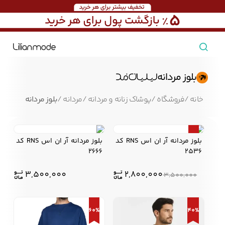
مشاهده همه محصولات
بلوز مردانه
مردانه
خانه
/
فروشگاه
/
پوشاک زنانه و مردانه
/
مردانه
/
بلوز مردانه
تیشرت مردانه
پیراهن مردانه
پولوشرت مردانه
زنانه
20%
بلوز مردانه آر ان اس RNS کد
بلوز مردانه آر ان اس RNS کد
2666
2536
بارانی مردانه
پالتو مردانه
بلوز مردانه
3,500,000
2,800,000
3,500,000
بچه‌گانه
60%
40%
تجهیزات سفر
جوراب مردانه
کت مردانه
کاپشن و پافر مردانه