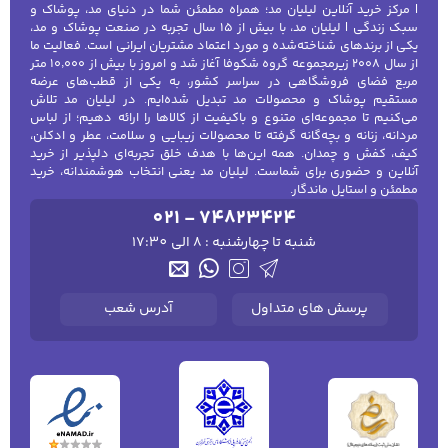
| مرکز خرید آنلاین لیلیان مد؛ همراه مطمئن شما در دنیای مد، پوشاک و
گرم نگه داشتن شما، استایل جذابی به شما
سبک زندگی | لیلیان مد، با بیش از ۱۵ سال تجربه در صنعت پوشاک و مد،
می‌بخشند.
یکی از برندهای شناخته‌شده و مورد اعتماد مشتریان ایرانی است. فعالیت ما
از سال ۲۰۰۸ زیرمجموعه گروه شکوفا آغاز شد و امروز با بیش از ۱۰٬۰۰۰ متر
شال و روسری‌
های ضخیم:
شال‌های بلند و
کفش مردانه
شال و کلاه مردانه
چتر مردانه
مربع فضای فروشگاهی در سراسر کشور، به یکی از قطب‌های عرضه
روسری‌های بافتنی یا پشمی می‌توانند نه تنها
مستقیم پوشاک و محصولات مد تبدیل شده‌ایم. در لیلیان مد تلاش
می‌کنیم تا مجموعه‌ای متنوع و باکیفیت از کالاها را ارائه دهیم؛ از لباس
شما را در برابر سرما محافظت کنند بلکه به
مردانه، زنانه و بچه‌گانه گرفته تا محصولات زیبایی و سلامت، عطر و ادکلن،
استایل شما یک لایه جذاب و شیک اضافه
کیف، کفش و چمدان. همه این‌ها با هدف خلق تجربه‌ای دلپذیر از خرید
کنند.
لباس زیر و راحتی
لباس زیر مردانه
لباس راحتی مردانه
آنلاین و حضوری برای شماست. لیلیان مد یعنی انتخاب هوشمندانه، خرید
مردانه
مطمئن و استایل ماندگار.
بوت‌
های بلند:
بوت‌های زمستانی با طراحی‌های
021 - 74823424
مختلف، علاوه بر اینکه از پاهای شما در برابر
شنبه تا چهارشنبه : 8 الی 17:30
سرما محافظت می‌کنند، به زیبایی و شیک
بودن استایل شما نیز می‌افزایند.
پرسش های متداول
آدرس شعب
اکسسوری زنانه تابستانه
کلاه‌های تابستانی:
کلاه‌های سبک با لبه‌دار یا
کلاه‌های حصیری تابستانی برای محافظت از
شما در برابر آفتاب، به علاوه افزودن یک لایه
جذاب به استایل تابستانی شما بسیار مناسب